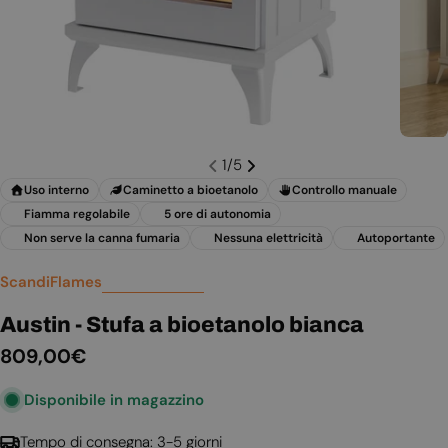
1
/
5
Uso interno
Caminetto a bioetanolo
Controllo manuale
Fiamma regolabile
5 ore di autonomia
Non serve la canna fumaria
Nessuna elettricità
Autoportante
ScandiFlames
Austin - Stufa a bioetanolo bianca
Prezzo
809,00€
normale
Disponibile in magazzino
Tempo di consegna: 3-5 giorni