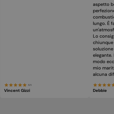
aspetto be
perfezion
combusti
lungo. È f
un'atmosf
Lo consig
chiunque 
soluzione
elegante. 
modo ecce
mio marit
alcuna dif
5/5
Vincent Gizzi
Debbie