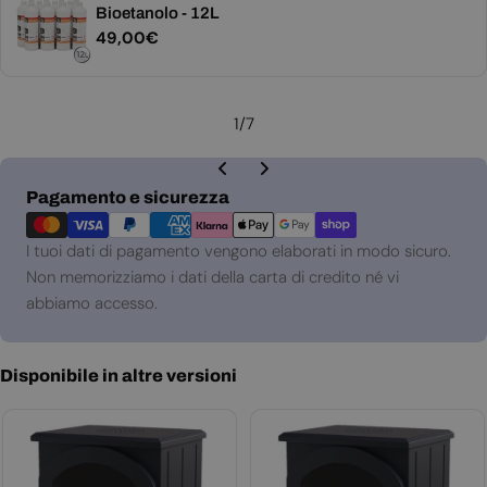
Bioetanolo - 12L
Prezzo
49,00€
normale
1
/
7
Metodi
Pagamento e sicurezza
di
pagamento
I tuoi dati di pagamento vengono elaborati in modo sicuro.
Non memorizziamo i dati della carta di credito né vi
abbiamo accesso.
Disponibile in altre versioni