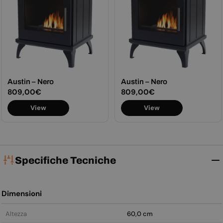
Austin – Nero
Austin – Nero
Prezzo
809,00€
Prezzo
809,00€
normale
normale
View
View
Specifiche Tecniche
Dimensioni
Altezza
60,0 cm