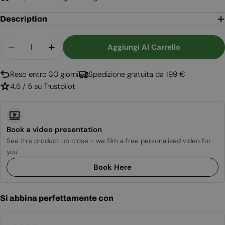
Description
Quantità
Aggiungi Al Carrello
Diminuisci La Quantità Per Austin - Stufa A Bioe
Aumenta La Quantità Per Austin - Stuf
Reso entro 30 giorni
Spedizione gratuita da 199 €
4.6 / 5 su Trustpilot
Book a video presentation
See this product up close - we film a free personalised video for
you.
Book Here
Si abbina perfettamente con