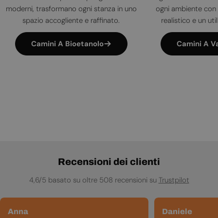
moderni, trasformano ogni stanza in uno
ogni ambiente con 
spazio accogliente e raffinato.
realistico e un uti
Camini A Bioetanolo
Camini A V
Recensioni dei clienti
4,6/5 basato su oltre 508 recensioni su
Trustpilot
Anna
Daniele