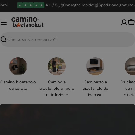
Vai
4.6 / 5
Consegna rapida
Spedizione gratuita oltre
al
contenuto
Ca
Ricerca
Camino bioetanolo
Camino a
Caminetto a
Bruciat
da parete
bioetanolo a libera
bioetanolo da
cami
installazione
incasso
bioet