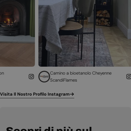
Camino a bioetanolo Cheyenne
Caminetto
ScandiFlames
Höfats
Visita Il Nostro Profilo Instagram