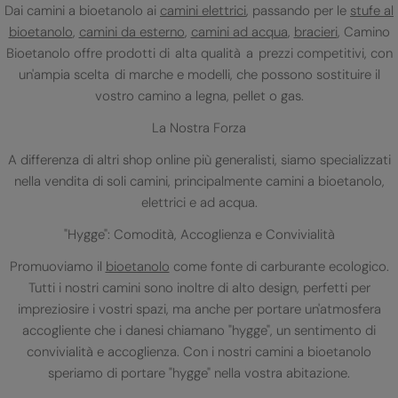
Dai camini a bioetanolo ai
camini elettrici
, passando per le
stufe al
bioetanolo
,
camini da esterno
,
camini ad acqua
,
bracieri
, Camino
Bioetanolo offre prodotti di alta qualità a prezzi competitivi, con
un'ampia scelta di marche e modelli, che possono sostituire il
vostro camino a legna, pellet o gas.
La Nostra Forza
A differenza di altri shop online più generalisti, siamo specializzati
nella vendita di soli camini, principalmente camini a bioetanolo,
elettrici e ad acqua.
"Hygge": Comodità, Accoglienza e Convivialità
Promuoviamo il
bioetanolo
come fonte di carburante ecologico.
Tutti i nostri camini sono inoltre di alto design, perfetti per
impreziosire i vostri spazi, ma anche per portare un'atmosfera
accogliente che i danesi chiamano "hygge", un sentimento di
convivialità e accoglienza. Con i nostri camini a bioetanolo
speriamo di portare "hygge" nella vostra abitazione.