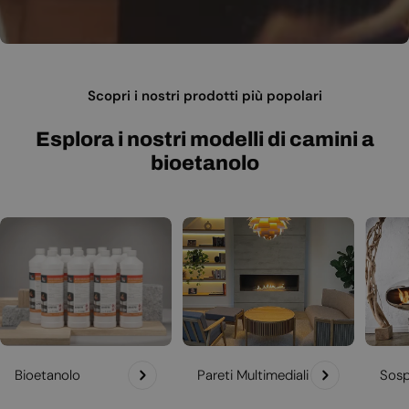
Scopri i nostri prodotti più popolari
Esplora i nostri modelli di camini a
bioetanolo
Bioetanolo
Pareti Multimediali
Sosp