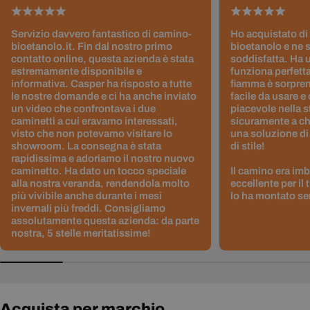
Servizio davvero fantastico di camino-
Ho acquistato di
bioetanolo.it. Fin dal nostro primo
bioetanolo e ne 
contatto online, questa azienda è stata
soddisfatta. Ha 
estremamente disponibile e
funziona perfetta
informativa. Casper ha risposto a tutte
fiamma è sorpre
le nostre domande e ci ha anche inviato
facile da usare e
un video che confrontava i due
piacevole nella s
caminetti a cui eravamo interessati,
sicuramente a ch
visto che non potevamo visitare lo
una soluzione di
showroom. La consegna è stata
di stile!
rapidissima e adoriamo il nostro nuovo
caminetto. Ha dato un tocco speciale
Il camino era im
alla nostra veranda, rendendola molto
eccellente per il
più vivibile anche durante i mesi
lo ha montato sen
invernali più freddi. Consigliamo
assolutamente questa azienda: da parte
nostra, 5 stelle meritatissime!
Acquista per marchio