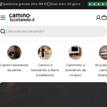
Vai
izione gratuita oltre 199 €
Reso entro 30 giorni
4.6
al
contenuto
Ca
Ricerca
Camino bioetanolo
Camino a
Caminetto a
Bruciat
da parete
bioetanolo a libera
bioetanolo da
cami
installazione
incasso
bioet