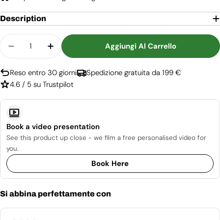
Description
Quantità
Aggiungi Al Carrello
Diminuisci La Quantità Per Altar - Stufa A Bioeta
Aumenta La Quantità Per Altar - Stufa 
Reso entro 30 giorni
Spedizione gratuita da 199 €
4.6 / 5 su Trustpilot
Book a video presentation
See this product up close - we film a free personalised video for
you.
Book Here
Si abbina perfettamente con