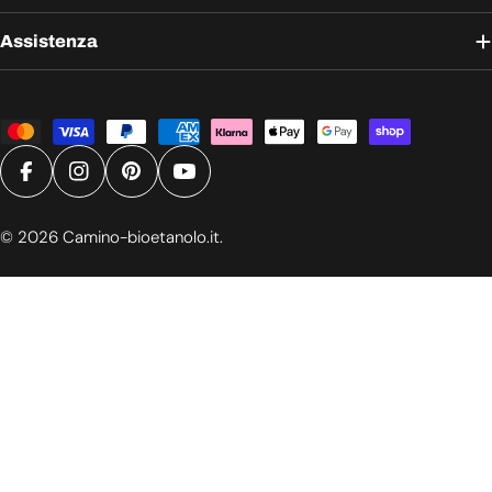
Assistenza
Metodi
di
pagamento
Facebook
Instagram
Pinterest
YouTube
© 2026
Camino-bioetanolo.it
.