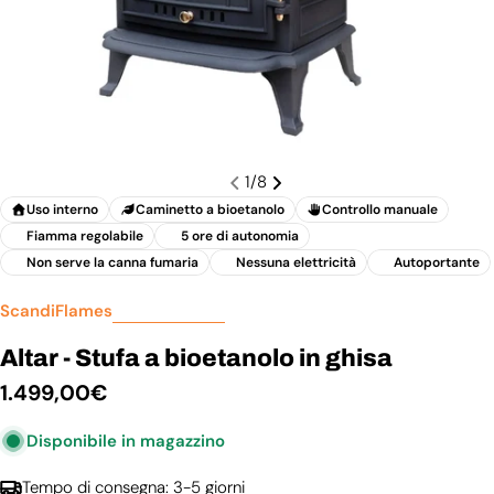
1
/
8
Uso interno
Caminetto a bioetanolo
Controllo manuale
Fiamma regolabile
5 ore di autonomia
Non serve la canna fumaria
Nessuna elettricità
Autoportante
ScandiFlames
Altar - Stufa a bioetanolo in ghisa
Prezzo
1.499,00€
normale
Disponibile in magazzino
Tempo di consegna: 3-5 giorni