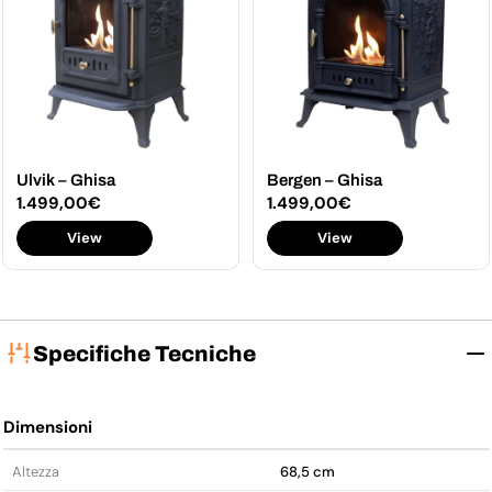
Ulvik – Ghisa
Bergen – Ghisa
Prezzo
1.499,00€
Prezzo
1.499,00€
normale
normale
View
View
Specifiche Tecniche
Dimensioni
Altezza
68,5 cm