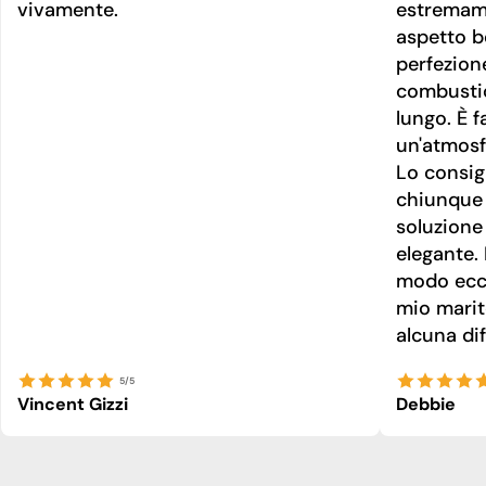
vivamente.
estremame
aspetto be
perfezion
combusti
lungo. È f
un'atmosf
Lo consig
chiunque 
soluzione
elegante. 
modo ecce
mio marit
alcuna dif
5/5
Vincent Gizzi
Debbie