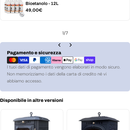
Bioetanolo - 12L
Prezzo
49,00€
normale
1
/
7
Metodi
Pagamento e sicurezza
di
pagamento
I tuoi dati di pagamento vengono elaborati in modo sicuro.
Non memorizziamo i dati della carta di credito né vi
abbiamo accesso.
Disponibile in altre versioni