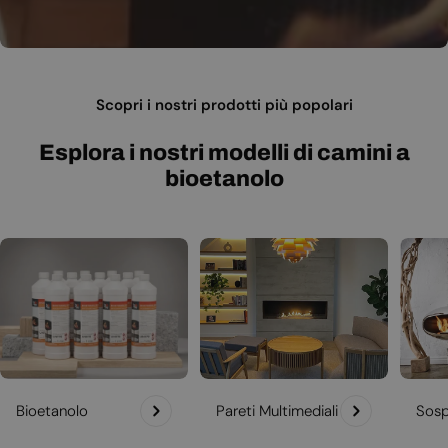
Scopri i nostri prodotti più popolari
Esplora i nostri modelli di camini a
bioetanolo
Bioetanolo
Pareti Multimediali
Sosp