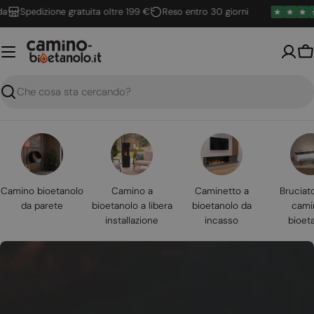
Vai
Spedizione gratuita oltre 199 €
Reso entro 30 giorni
al
contenuto
Ca
Ricerca
Camino bioetanolo
Camino a
Caminetto a
Bruciat
da parete
bioetanolo a libera
bioetanolo da
cami
installazione
incasso
bioet