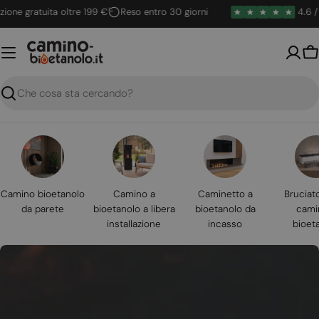
Vai
 gratuita oltre 199 €
Reso entro 30 giorni
4.6 / 5
al
contenuto
Ca
Ricerca
Camino bioetanolo
Camino a
Caminetto a
Bruciat
da parete
bioetanolo a libera
bioetanolo da
cami
installazione
incasso
bioet