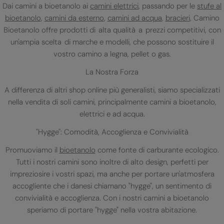
Dai camini a bioetanolo ai
camini elettrici
, passando per le
stufe al
bioetanolo
,
camini da esterno
,
camini ad acqua
,
bracieri
, Camino
Bioetanolo offre prodotti di alta qualità a prezzi competitivi, con
un'ampia scelta di marche e modelli, che possono sostituire il
vostro camino a legna, pellet o gas.
La Nostra Forza
A differenza di altri shop online più generalisti, siamo specializzati
nella vendita di soli camini, principalmente camini a bioetanolo,
elettrici e ad acqua.
"Hygge": Comodità, Accoglienza e Convivialità
Promuoviamo il
bioetanolo
come fonte di carburante ecologico.
Tutti i nostri camini sono inoltre di alto design, perfetti per
impreziosire i vostri spazi, ma anche per portare un'atmosfera
accogliente che i danesi chiamano "hygge", un sentimento di
convivialità e accoglienza. Con i nostri camini a bioetanolo
speriamo di portare "hygge" nella vostra abitazione.