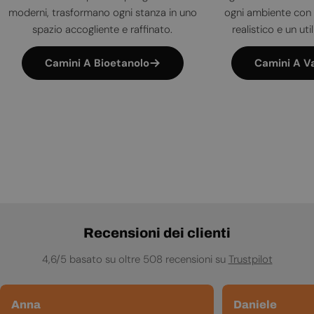
moderni, trasformano ogni stanza in uno
ogni ambiente con 
spazio accogliente e raffinato.
realistico e un uti
Camini A Bioetanolo
Camini A V
Recensioni dei clienti
4,6/5 basato su oltre 508 recensioni su
Trustpilot
Anna
Daniele