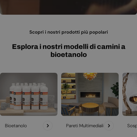
Scopri i nostri prodotti più popolari
Esplora i nostri modelli di camini a
bioetanolo
Bioetanolo
Pareti Multimediali
Sosp