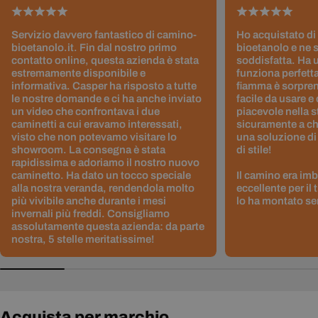
Servizio davvero fantastico di camino-
Ho acquistato di
bioetanolo.it. Fin dal nostro primo
bioetanolo e ne 
contatto online, questa azienda è stata
soddisfatta. Ha 
estremamente disponibile e
funziona perfetta
informativa. Casper ha risposto a tutte
fiamma è sorpre
le nostre domande e ci ha anche inviato
facile da usare e
un video che confrontava i due
piacevole nella s
caminetti a cui eravamo interessati,
sicuramente a ch
visto che non potevamo visitare lo
una soluzione di
showroom. La consegna è stata
di stile!
rapidissima e adoriamo il nostro nuovo
caminetto. Ha dato un tocco speciale
Il camino era im
alla nostra veranda, rendendola molto
eccellente per il
più vivibile anche durante i mesi
lo ha montato sen
invernali più freddi. Consigliamo
assolutamente questa azienda: da parte
nostra, 5 stelle meritatissime!
Acquista per marchio