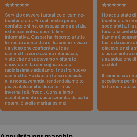
Servizio davvero fantastico di camino-
Ho acquistato di
bioetanolo.it. Fin dal nostro primo
bioetanolo e ne 
contatto online, questa azienda è stata
soddisfatta. Ha 
estremamente disponibile e
funziona perfetta
informativa. Casper ha risposto a tutte
fiamma è sorpre
le nostre domande e ci ha anche inviato
facile da usare e
un video che confrontava i due
piacevole nella s
caminetti a cui eravamo interessati,
sicuramente a ch
visto che non potevamo visitare lo
una soluzione di
showroom. La consegna è stata
di stile!
rapidissima e adoriamo il nostro nuovo
caminetto. Ha dato un tocco speciale
Il camino era im
alla nostra veranda, rendendola molto
eccellente per il
più vivibile anche durante i mesi
lo ha montato sen
invernali più freddi. Consigliamo
assolutamente questa azienda: da parte
nostra, 5 stelle meritatissime!
Acquista per marchio