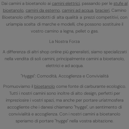
Dai camini a bioetanolo ai
camini elettrici
, passando per le
stufe al
bioetanolo
,
camini da esterno
,
camini ad acqua
,
bracieri
, Camino
Bioetanolo offre prodotti di alta qualità a prezzi competitivi, con
un'ampia scelta di marche e modelli, che possono sostituire il
vostro camino a legna, pellet o gas.
La Nostra Forza
A differenza di altri shop online più generalisti, siamo specializzati
nella vendita di soli camini, principalmente camini a bioetanolo,
elettrici e ad acqua.
"Hygge": Comodità, Accoglienza e Convivialità
Promuoviamo il
bioetanolo
come fonte di carburante ecologico.
Tutti i nostri camini sono inoltre di alto design, perfetti per
impreziosire i vostri spazi, ma anche per portare un'atmosfera
accogliente che i danesi chiamano "hygge", un sentimento di
convivialità e accoglienza. Con i nostri camini a bioetanolo
speriamo di portare "hygge" nella vostra abitazione.