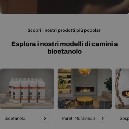
Scopri i nostri prodotti più popolari
Esplora i nostri modelli di camini a
bioetanolo
Bioetanolo
Pareti Multimediali
Sosp