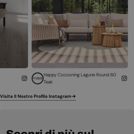
Happy Cocooning Lagune Round 60
Converti il 
Teak
funzionante
Visita Il Nostro Profilo Instagram