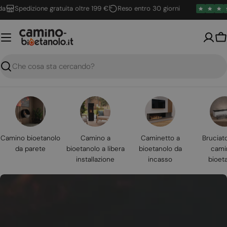
Vai
Spedizione gratuita oltre 199 €
Reso entro 30 giorni
al
contenuto
Ca
Ricerca
Camino bioetanolo
Camino a
Caminetto a
Bruciat
da parete
bioetanolo a libera
bioetanolo da
cami
installazione
incasso
bioet