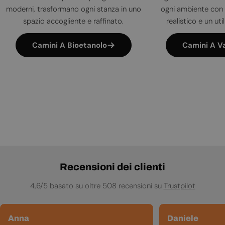
moderni, trasformano ogni stanza in uno
ogni ambiente con 
spazio accogliente e raffinato.
realistico e un uti
Camini A Bioetanolo
Camini A V
Recensioni dei clienti
4,6/5 basato su oltre 508 recensioni su
Trustpilot
Anna
Daniele