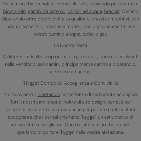
Dai camini a bioetanolo ai
camini elettrici
, passando per le
stufe al
bioetanolo
,
camini da esterno
,
camini ad acqua
,
bracieri
, Camino
Bioetanolo offre prodotti di alta qualità a prezzi competitivi, con
un'ampia scelta di marche e modelli, che possono sostituire il
vostro camino a legna, pellet o gas.
La Nostra Forza
A differenza di altri shop online più generalisti, siamo specializzati
nella vendita di soli camini, principalmente camini a bioetanolo,
elettrici e ad acqua.
"Hygge": Comodità, Accoglienza e Convivialità
Promuoviamo il
bioetanolo
come fonte di carburante ecologico.
Tutti i nostri camini sono inoltre di alto design, perfetti per
impreziosire i vostri spazi, ma anche per portare un'atmosfera
accogliente che i danesi chiamano "hygge", un sentimento di
convivialità e accoglienza. Con i nostri camini a bioetanolo
speriamo di portare "hygge" nella vostra abitazione.