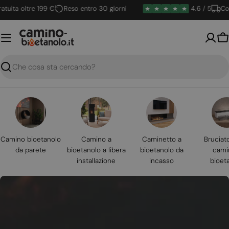
Vai
ta oltre 199 €
Reso entro 30 giorni
4.6 / 5
Conseg
al
contenuto
Ca
Ricerca
Camino bioetanolo
Camino a
Caminetto a
Bruciat
da parete
bioetanolo a libera
bioetanolo da
cami
installazione
incasso
bioet