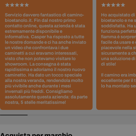
Servizio davvero fantastico di camino-
Ho acquistato di
bioetanolo.it. Fin dal nostro primo
bioetanolo e ne 
contatto online, questa azienda è stata
soddisfatta. Ha 
estremamente disponibile e
funziona perfetta
informativa. Casper ha risposto a tutte
fiamma è sorpre
le nostre domande e ci ha anche inviato
facile da usare e
un video che confrontava i due
piacevole nella s
caminetti a cui eravamo interessati,
sicuramente a ch
visto che non potevamo visitare lo
una soluzione di
showroom. La consegna è stata
di stile!
rapidissima e adoriamo il nostro nuovo
caminetto. Ha dato un tocco speciale
Il camino era im
alla nostra veranda, rendendola molto
eccellente per il
più vivibile anche durante i mesi
lo ha montato sen
invernali più freddi. Consigliamo
assolutamente questa azienda: da parte
nostra, 5 stelle meritatissime!
Acquista per marchio