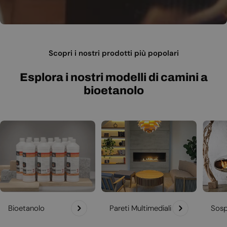
Scopri i nostri prodotti più popolari
Esplora i nostri modelli di camini a
bioetanolo
Bioetanolo
Pareti Multimediali
Sosp