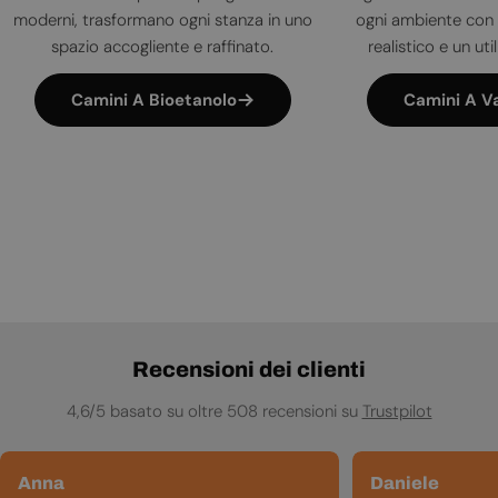
moderni, trasformano ogni stanza in uno
ogni ambiente con 
spazio accogliente e raffinato.
realistico e un uti
Camini A Bioetanolo
Camini A V
Recensioni dei clienti
4,6/5 basato su oltre 508 recensioni su
Trustpilot
Anna
Daniele