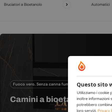
Bruciatori a Bioetanolo
Automatici
Questo sito w
Fuoco vero. Senza canna fumaria.
Utilizziamo i cookie 
Camini a bioetanolo
inoltre informazioni s
potrebbero combinarle
loro servizi.
Privacy 