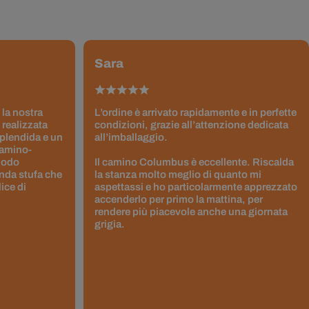
Sara
 la nostra
L’ordine è arrivato rapidamente e in perfette
 realizzata
condizioni, grazie all’attenzione dedicata
splendida e un
all’imballaggio.
Camino-
 modo
Il camino Columbus è eccellente. Riscalda
nda stufa che
la stanza molto meglio di quanto mi
ice di
aspettassi e ho particolarmente apprezzato
accenderlo per primo la mattina, per
rendere più piacevole anche una giornata
grigia.