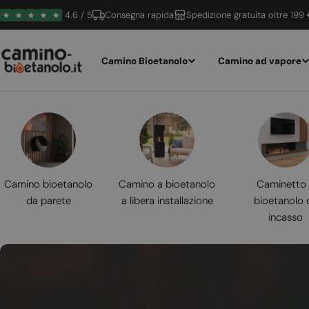
Vai
4.6 / 5
Consegna rapida
Spedizione gratuita oltre 199
al
contenuto
Camino Bioetanolo
Camino ad vapore
Camino bioetanolo
Camino a bioetanolo
Caminetto
da parete
a libera installazione
bioetanolo 
incasso