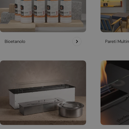
Bioetanolo
Pareti Multim