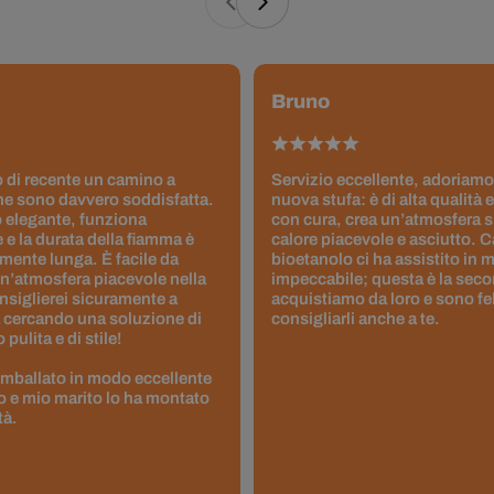
Bruno
 di recente un camino a
Servizio eccellente, adoriamo
ne sono davvero soddisfatta.
nuova stufa: è di alta qualità e
 elegante, funziona
con cura, crea un’atmosfera 
 e la durata della fiamma è
calore piacevole e asciutto. 
ente lunga. È facile da
bioetanolo ci ha assistito in
un’atmosfera piacevole nella
impeccabile; questa è la seco
nsiglierei sicuramente a
acquistiamo da loro e sono fel
 cercando una soluzione di
consigliarli anche a te.
pulita e di stile!
 imballato in modo eccellente
to e mio marito lo ha montato
tà.