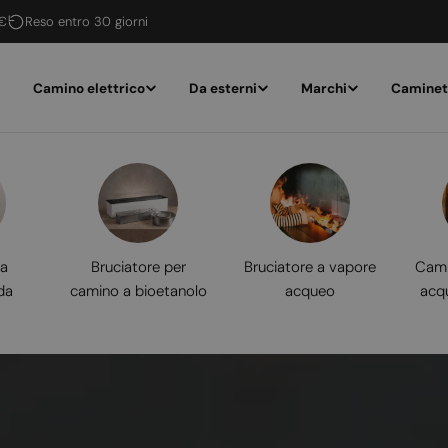
 €
Reso entro 30 giorni
Camino elettrico
Da esterni
Marchi
Caminet
 a
Bruciatore per
Bruciatore a vapore
Cami
da
camino a bioetanolo
acqueo
acq