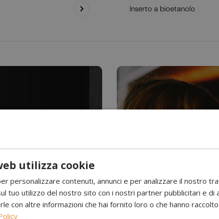
Inserto a bioetanolo
eb utilizza cookie
Hai mai visto l’acqu
per personalizzare contenuti, annunci e per analizzare il nostro tr
Camini a 
ul tuo utilizzo del nostro sito con i nostri partner pubblicitari e di 
 con altre informazioni che hai fornito loro o che hanno raccolto d
Policy