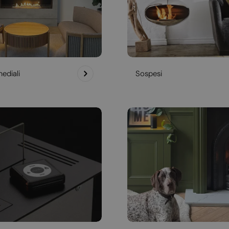
ediali
Sospesi