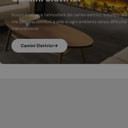
Scopri il calore e l’atmosfera dei camini elettrici: soluzioni 
che portano comfort e stile in ogni ambiente senza difficoltà d
manutenzione.
Camini Elettrici