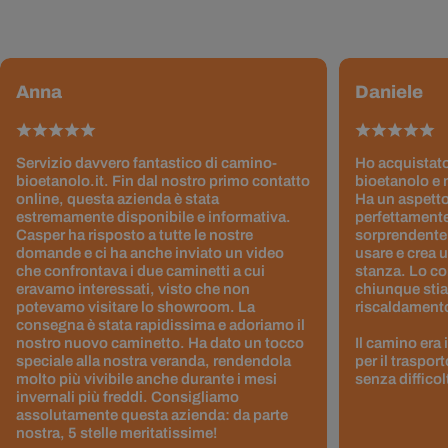
Anna
Daniele
Servizio davvero fantastico di camino-
Ho acquistato
bioetanolo.it. Fin dal nostro primo contatto
bioetanolo e 
online, questa azienda è stata
Ha un aspetto
estremamente disponibile e informativa.
perfettamente
Casper ha risposto a tutte le nostre
sorprendentem
domande e ci ha anche inviato un video
usare e crea 
che confrontava i due caminetti a cui
stanza. Lo co
eravamo interessati, visto che non
chiunque stia
potevamo visitare lo showroom. La
riscaldamento 
consegna è stata rapidissima e adoriamo il
nostro nuovo caminetto. Ha dato un tocco
Il camino era
speciale alla nostra veranda, rendendola
per il traspor
molto più vivibile anche durante i mesi
senza difficol
invernali più freddi. Consigliamo
assolutamente questa azienda: da parte
nostra, 5 stelle meritatissime!