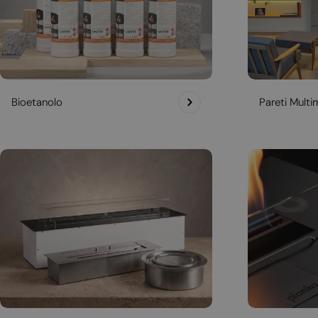
Bioetanolo
Pareti Multim