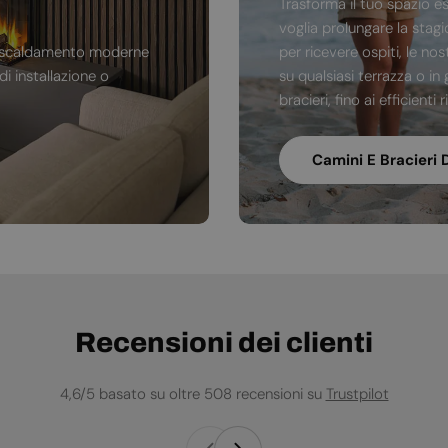
Trasforma il tuo spazio e
voglia prolungare la stag
di riscaldamento moderne
per ricevere ospiti, le no
i installazione o
su qualsiasi terrazza o in 
bracieri, fino ai efficienti
Camini E Bracieri 
Recensioni dei clienti
4,6/5 basato su oltre 508 recensioni su
Trustpilot