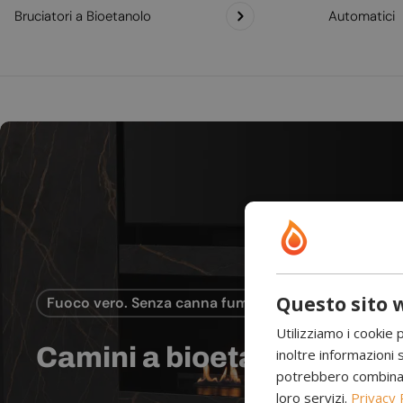
Bruciatori a Bioetanolo
Automatici
Questo sito w
Fuoco vero. Senza canna fumaria.
Utilizziamo i cookie 
Camini a bioetanolo
inoltre informazioni s
potrebbero combinarle
loro servizi.
Privacy 