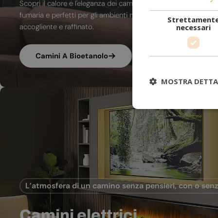
Scopri il calore e l'eleganza dei camini a bioetanolo. A combu
fumaria e perfetti per gli ambienti moderni, trasformano ogni
Strettament
accogliente e raffinato.
necessari
Camini A Bioetanolo
MOSTRA DETTA
L’atmosfera di un camino senza pensieri, con o senz
Camini elettrici