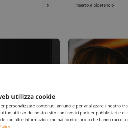
Inserto a bioetanolo
eb utilizza cookie
Hai mai visto l’acqu
per personalizzare contenuti, annunci e per analizzare il nostro tr
Camini a 
ul tuo utilizzo del nostro sito con i nostri partner pubblicitari e di 
 con altre informazioni che hai fornito loro o che hanno raccolto d
Policy