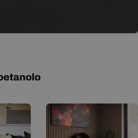
ioetanolo