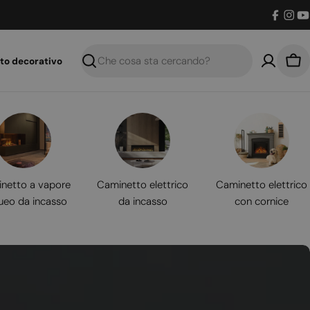
Facebo
Inst
Y
to decorativo
Ricerca
Car
netto a vapore
Caminetto elettrico
Caminetto elettrico
ueo da incasso
da incasso
con cornice