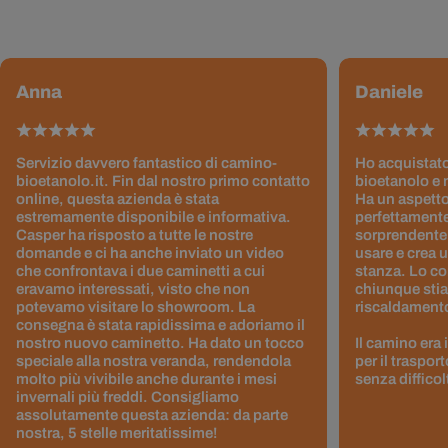
Anna
Daniele
Servizio davvero fantastico di camino-
Ho acquistato
bioetanolo.it. Fin dal nostro primo contatto
bioetanolo e 
online, questa azienda è stata
Ha un aspetto
estremamente disponibile e informativa.
perfettamente
Casper ha risposto a tutte le nostre
sorprendentem
domande e ci ha anche inviato un video
usare e crea 
che confrontava i due caminetti a cui
stanza. Lo co
eravamo interessati, visto che non
chiunque stia
potevamo visitare lo showroom. La
riscaldamento 
consegna è stata rapidissima e adoriamo il
nostro nuovo caminetto. Ha dato un tocco
Il camino era
speciale alla nostra veranda, rendendola
per il traspor
molto più vivibile anche durante i mesi
senza difficol
invernali più freddi. Consigliamo
assolutamente questa azienda: da parte
nostra, 5 stelle meritatissime!