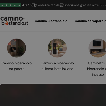
Vai
4.6 / 5
Consegna rapida
Spedizione gratuita oltre 199
al
contenuto
Camino Bioetanolo
Camino ad vapore
Camino bioetanolo
Camino a bioetanolo
Caminetto
da parete
a libera installazione
bioetanolo 
incasso