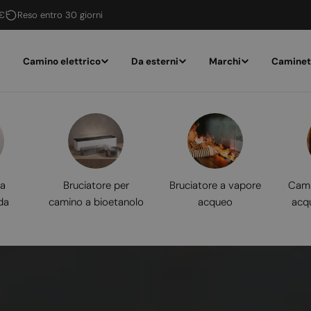
 €
Reso entro 30 giorni
Camino elettrico
Da esterni
Marchi
Caminet
 a
Bruciatore per
Bruciatore a vapore
Cami
da
camino a bioetanolo
acqueo
acq