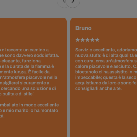
Bruno
 di recente un camino a
Servizio eccellente, adoriamo
ne sono davvero soddisfatta.
nuova stufa: è di alta qualità e
 elegante, funziona
con cura, crea un’atmosfera 
 e la durata della fiamma è
calore piacevole e asciutto. 
ente lunga. È facile da
bioetanolo ci ha assistito in
un’atmosfera piacevole nella
impeccabile; questa è la seco
nsiglierei sicuramente a
acquistiamo da loro e sono fel
 cercando una soluzione di
consigliarli anche a te.
pulita e di stile!
 imballato in modo eccellente
to e mio marito lo ha montato
tà.