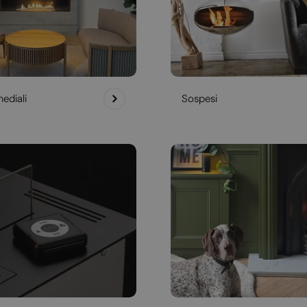
ediali
Sospesi