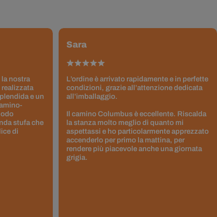
Sara
 la nostra
L’ordine è arrivato rapidamente e in perfette
 realizzata
condizioni, grazie all’attenzione dedicata
splendida e un
all’imballaggio.
Camino-
 modo
Il camino Columbus è eccellente. Riscalda
nda stufa che
la stanza molto meglio di quanto mi
ice di
aspettassi e ho particolarmente apprezzato
accenderlo per primo la mattina, per
rendere più piacevole anche una giornata
grigia.