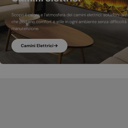
Scopri il calore e l’atmosfera dei camini elettrici: soluzioni 
che portano comfort e stile in ogni ambiente senza difficoltà d
manutenzione.
Camini Elettrici