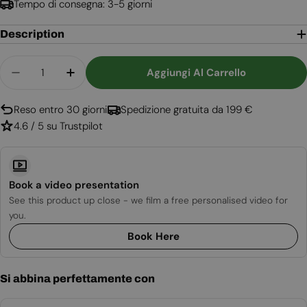
Tempo di consegna: 3-5 giorni
Description
Quantità
Aggiungi Al Carrello
Diminuisci La Quantità Per Boston - Stufa A Bio
Aumenta La Quantità Per Boston - Stuf
Reso entro 30 giorni
Spedizione gratuita da 199 €
4.6 / 5 su Trustpilot
Book a video presentation
See this product up close - we film a free personalised video for
you.
Book Here
Si abbina perfettamente con