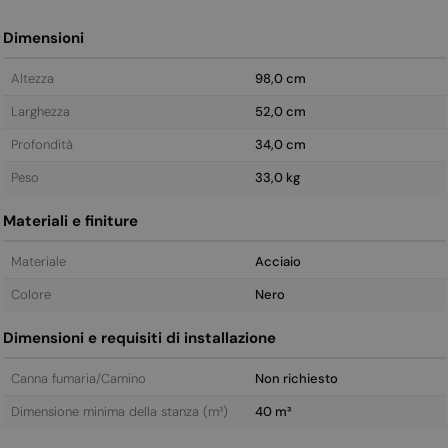
Dimensioni
Altezza
98,0 cm
Larghezza
52,0 cm
Profondità
34,0 cm
Peso
33,0 kg
Materiali e finiture
Materiale
Acciaio
Colore
Nero
Dimensioni e requisiti di installazione
Canna fumaria/Camino
Non richiesto
Dimensione minima della stanza (m³)
40 m³