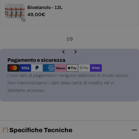
Bioetanolo - 12L
Prezzo
49,00€
normale
1
/
9
Metodi
Pagamento e sicurezza
di
pagamento
I tuoi dati di pagamento vengono elaborati in modo sicuro.
Non memorizziamo i dati della carta di credito né vi
abbiamo accesso.
Specifiche Tecniche