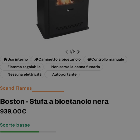
1
/
8
Uso interno
Caminetto a bioetanolo
Controllo manuale
Fiamma regolabile
Non serve la canna fumaria
Nessuna elettricità
Autoportante
ScandiFlames
Boston - Stufa a bioetanolo nera
Prezzo
939,00€
normale
Scorte basse