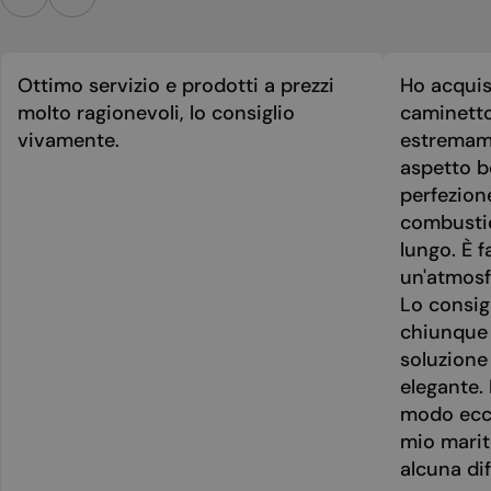
Ottimo servizio e prodotti a prezzi
Ho acquis
molto ragionevoli, lo consiglio
caminetto
vivamente.
estremame
aspetto be
perfezion
combusti
lungo. È f
un'atmosf
Lo consig
chiunque 
soluzione
elegante. 
modo ecce
mio marit
alcuna dif