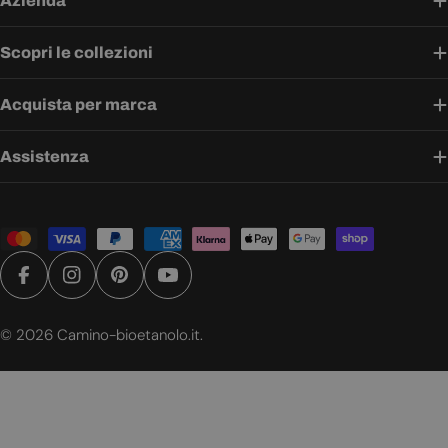
Azienda
Scopri le collezioni
Acquista per marca
Assistenza
Metodi
di
pagamento
Facebook
Instagram
Pinterest
YouTube
© 2026
Camino-bioetanolo.it
.