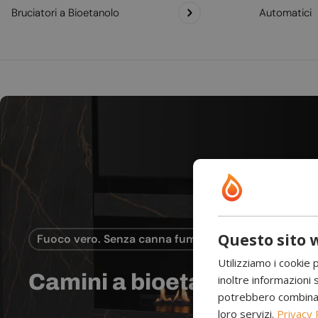
Bruciatori a Bioetanolo
Automatici
Questo sito w
Fuoco vero. Senza canna fumaria.
Utilizziamo i cookie 
Camini a bioetanolo
inoltre informazioni s
potrebbero combinarle
loro servizi.
Privacy 