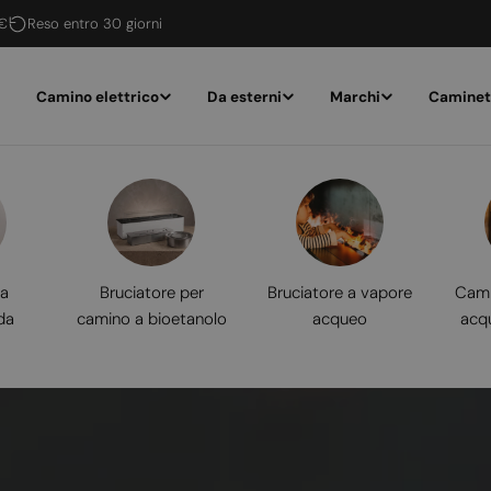
 €
Reso entro 30 giorni
Camino elettrico
Da esterni
Marchi
Caminet
 a
Bruciatore per
Bruciatore a vapore
Cami
da
camino a bioetanolo
acqueo
acq