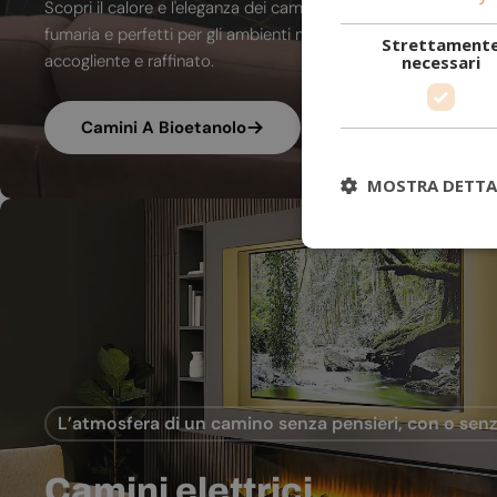
Scopri il calore e l'eleganza dei camini a bioetanolo. A combu
fumaria e perfetti per gli ambienti moderni, trasformano ogni
Strettament
accogliente e raffinato.
necessari
Camini A Bioetanolo
MOSTRA DETTA
L’atmosfera di un camino senza pensieri, con o senz
Camini elettrici