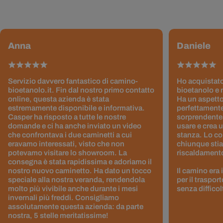
Anna
Daniele
Servizio davvero fantastico di camino-
Ho acquistato
bioetanolo.it. Fin dal nostro primo contatto
bioetanolo e 
online, questa azienda è stata
Ha un aspetto
estremamente disponibile e informativa.
perfettamente
Casper ha risposto a tutte le nostre
sorprendentem
domande e ci ha anche inviato un video
usare e crea 
che confrontava i due caminetti a cui
stanza. Lo co
eravamo interessati, visto che non
chiunque stia
potevamo visitare lo showroom. La
riscaldamento 
consegna è stata rapidissima e adoriamo il
nostro nuovo caminetto. Ha dato un tocco
Il camino era
speciale alla nostra veranda, rendendola
per il traspor
molto più vivibile anche durante i mesi
senza difficol
invernali più freddi. Consigliamo
assolutamente questa azienda: da parte
nostra, 5 stelle meritatissime!