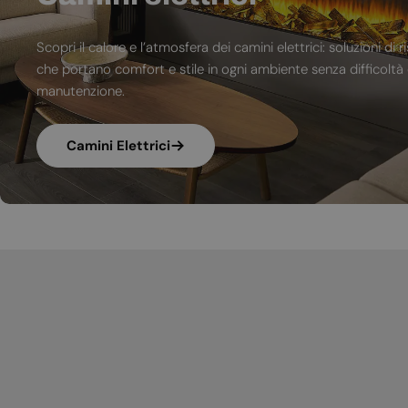
Scopri il calore e l’atmosfera dei camini elettrici: soluzioni 
che portano comfort e stile in ogni ambiente senza difficoltà d
manutenzione.
Camini Elettrici