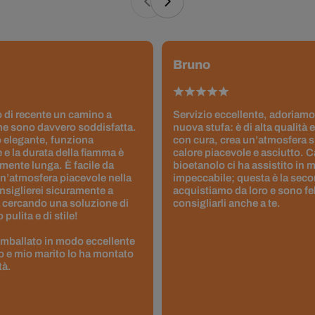
Bruno
 di recente un camino a
Servizio eccellente, adoriamo
ne sono davvero soddisfatta.
nuova stufa: è di alta qualità e
 elegante, funziona
con cura, crea un’atmosfera 
 e la durata della fiamma è
calore piacevole e asciutto. 
ente lunga. È facile da
bioetanolo ci ha assistito in
un’atmosfera piacevole nella
impeccabile; questa è la seco
nsiglierei sicuramente a
acquistiamo da loro e sono fel
 cercando una soluzione di
consigliarli anche a te.
pulita e di stile!
 imballato in modo eccellente
to e mio marito lo ha montato
tà.