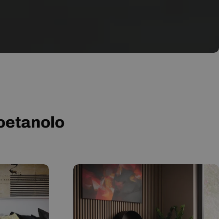
ioetanolo