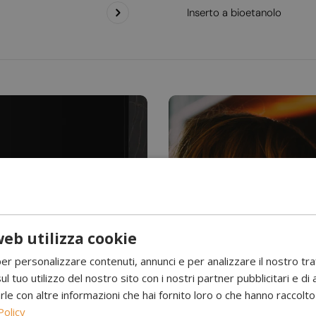
Inserto a bioetanolo
eb utilizza cookie
Hai mai visto l’acqu
per personalizzare contenuti, annunci e per analizzare il nostro tr
Camini a 
ul tuo utilizzo del nostro sito con i nostri partner pubblicitari e di 
 con altre informazioni che hai fornito loro o che hanno raccolto d
Policy