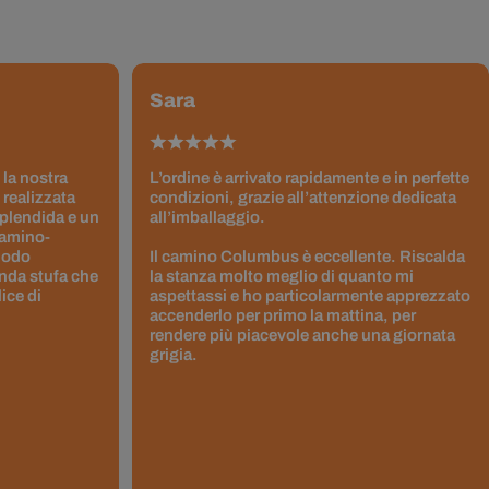
Sara
 la nostra
L’ordine è arrivato rapidamente e in perfette
 realizzata
condizioni, grazie all’attenzione dedicata
splendida e un
all’imballaggio.
Camino-
 modo
Il camino Columbus è eccellente. Riscalda
nda stufa che
la stanza molto meglio di quanto mi
ice di
aspettassi e ho particolarmente apprezzato
accenderlo per primo la mattina, per
rendere più piacevole anche una giornata
grigia.