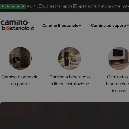
Vai
4.6 / 5
Consegna rapida
Spedizione gratuita oltre 199
al
contenuto
Camino Bioetanolo
Camino ad vapore
Camino bioetanolo
Camino a bioetanolo
Caminetto
da parete
a libera installazione
bioetanolo 
incasso