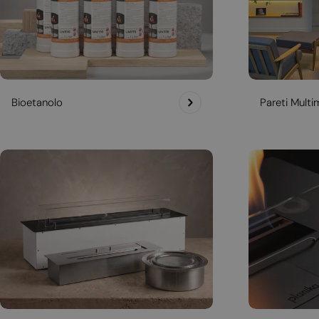
Bioetanolo
Pareti Multim