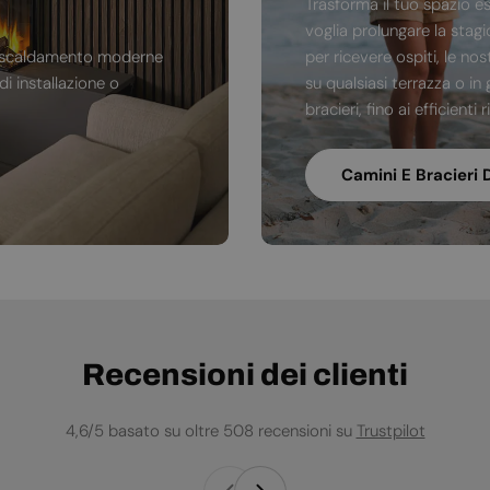
Trasforma il tuo spazio e
voglia prolungare la stag
di riscaldamento moderne
per ricevere ospiti, le no
i installazione o
su qualsiasi terrazza o in 
bracieri, fino ai efficienti
Camini E Bracieri 
Recensioni dei clienti
4,6/5 basato su oltre 508 recensioni su
Trustpilot