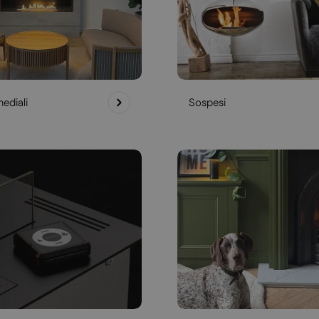
ediali
Sospesi