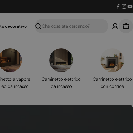
Facebo
Inst
Y
to decorativo
Ricerca
Car
netto a vapore
Caminetto elettrico
Caminetto elettrico
ueo da incasso
da incasso
con cornice