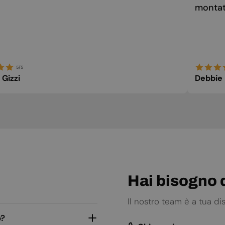
montato
5/5
 Gizzi
Debbie
Hai bisogno d
Il nostro team è a tua d
o?