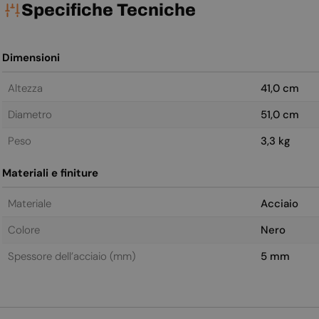
Specifiche Tecniche
Dimensioni
Altezza
41,0 cm
Diametro
51,0 cm
Peso
3,3 kg
Materiali e finiture
Materiale
Acciaio
Colore
Nero
Spessore dell’acciaio (mm)
5 mm