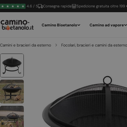
Vai
4.6 / 5
Consegna rapida
Spedizione gratuita oltre 199
al
contenuto
Camino Bioetanolo
Camino ad vapore
Camini e bracieri da esterno
Focolari, bracieri e camini da estern