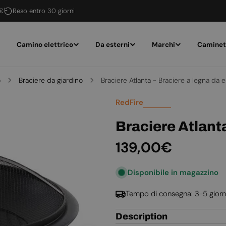
 €
Reso entro 30 giorni
Camino elettrico
Da esterni
Marchi
Caminet
o
Braciere da giardino
Braciere Atlanta - Braciere a legna da 
RedFire
Braciere Atlanta
Prezzo
139,00€
normale
Disponibile in magazzino
Tempo di consegna: 3-5 giorn
Description