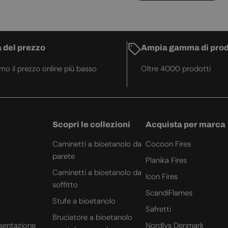
 del prezzo
Ampia gamma di prod
amo il prezzo online più basso
Oltre 4000 prodotti
Scopri le collezioni
Acquista per marca
Caminetti a bioetanolo da
Cocoon Fires
parete
Planika Fires
Caminetti a bioetanolo da
Icon Fires
soffitto
ScandiFlames
Stufe a bioetanolo
Safretti
Bruciatore a bioetanolo
sentazione
Nordlys Denmark