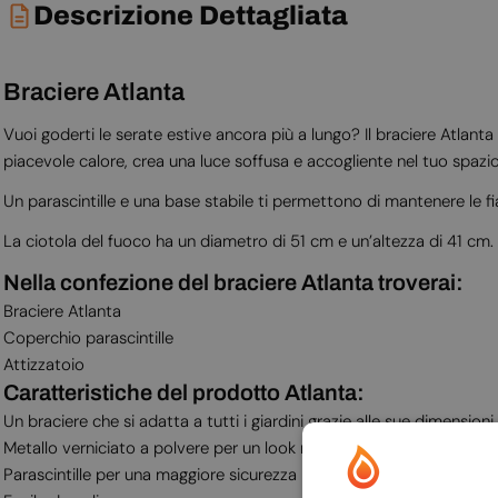
Descrizione Dettagliata
Braciere Atlanta
Vuoi goderti le serate estive ancora più a lungo? Il braciere Atlanta 
piacevole calore, crea una luce soffusa e accogliente nel tuo spazi
Un parascintille e una base stabile ti permettono di mantenere le f
La ciotola del fuoco ha un diametro di 51 cm e un’altezza di 41 cm.
Nella confezione del braciere Atlanta troverai:
Braciere Atlanta
Coperchio parascintille
Attizzatoio
Caratteristiche del prodotto Atlanta:
Un braciere che si adatta a tutti i giardini grazie alle sue dimensioni
Metallo verniciato a polvere per un look moderno
Parascintille per una maggiore sicurezza