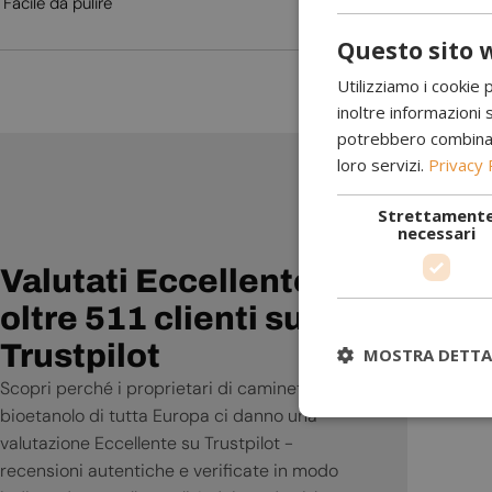
Facile da pulire
Questo sito w
Utilizziamo i cookie 
inoltre informazioni s
potrebbero combinarle
loro servizi.
Privacy 
Strettament
Ottimo 
necessari
ragione
Valutati Eccellente da
oltre 511 clienti su
Trustpilot
MOSTRA DETTA
Scopri perché i proprietari di caminetti a
bioetanolo di tutta Europa ci danno una
valutazione Eccellente su Trustpilot -
recensioni autentiche e verificate in modo