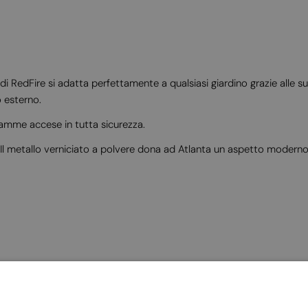
di RedFire si adatta perfettamente a qualsiasi giardino grazie alle su
o esterno.
iamme accese in tutta sicurezza.
 Il metallo verniciato a polvere dona ad Atlanta un aspetto moderno