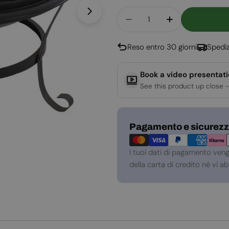
Quantità
Apri supporto 1 in modalità modal
Diminuisci La Quantità
Aumenta La Q
Reso entro 30 giorni
Spediz
Book a video presentat
See this product up close -
Metodi
Pagamento e sicurez
di
pagamento
I tuoi dati di pagamento ven
della carta di credito né vi 