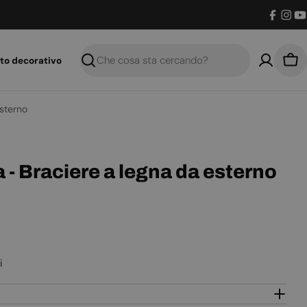
Facebo
Inst
Y
to decorativo
Ricerca
Car
esterno
 - Braciere a legna da esterno
i