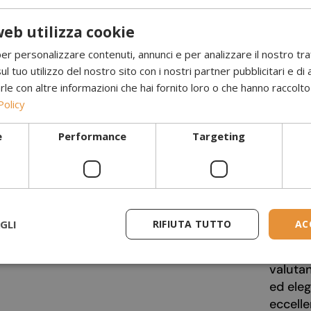
eb utilizza cookie
per personalizzare contenuti, annunci e per analizzare il nostro tr
ul tuo utilizzo del nostro sito con i nostri partner pubblicitari e di 
 con altre informazioni che hai fornito loro o che hanno raccolto d
Policy
e
Performance
Targeting
servizio e prodotti a prezzi molto
Ho acq
voli, lo consiglio vivamente.
bioeta
Ha un a
e ha u
sorpre
GLI
RIFIUTA TUTTO
AC
regala 
consigl
valuta
ed eleg
eccelle