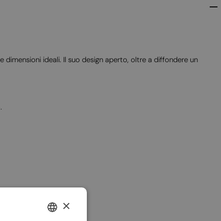
e dimensioni ideali. Il suo design aperto, oltre a diffondere un
.
×
ENGLISH