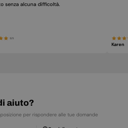
 senza alcuna difficoltà.
ICELANDIC
ITALIAN
LATVIAN
LITHUANIAN
5/5
Karen
MALTESE
NORWEGIAN
POLISH
PORTUGUESE
ROMANIAN
RUSSIAN
i aiuto?
SERBIAN
SLOVAK
isposizione per rispondere alle tue domande
SLOVENIAN