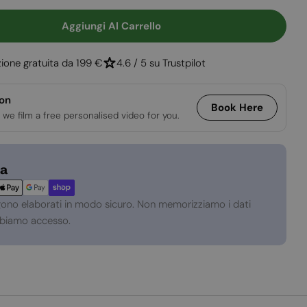
e
Apri supporto 2
Aggiungi Al Carrello
 Per Braciere Atlanta - Braciere A Legna Da Estern
uantità Per Braciere Atlanta - Braciere A Legna Da
ione gratuita da 199 €
4.6 / 5 su Trustpilot
ion
Book Here
 we film a free personalised video for you.
za
gono elaborati in modo sicuro. Non memorizziamo i dati
abbiamo accesso.