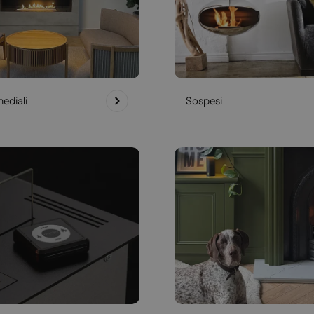
ediali
Sospesi