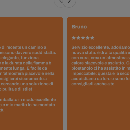
Bruno
 di recente un camino a
Servizio eccellente, adoriamo
ne sono davvero soddisfatta.
nuova stufa: è di alta qualità e
 elegante, funziona
con cura, crea un’atmosfera 
 e la durata della fiamma è
calore piacevole e asciutto. 
ente lunga. È facile da
bioetanolo ci ha assistito in
un’atmosfera piacevole nella
impeccabile; questa è la seco
nsiglierei sicuramente a
acquistiamo da loro e sono fel
 cercando una soluzione di
consigliarli anche a te.
pulita e di stile!
 imballato in modo eccellente
to e mio marito lo ha montato
tà.