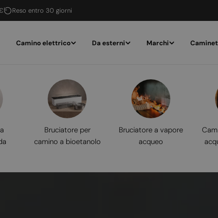
 €
Reso entro 30 giorni
Camino elettrico
Da esterni
Marchi
Caminet
 a
Bruciatore per
Bruciatore a vapore
Cami
da
camino a bioetanolo
acqueo
acq