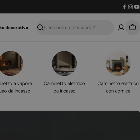
Facebo
Inst
Y
to decorativo
Ricerca
Car
netto a vapore
Caminetto elettrico
Caminetto elettrico
ueo da incasso
da incasso
con cornice