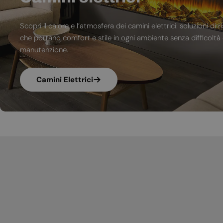
Scopri il calore e l’atmosfera dei camini elettrici: soluzioni 
che portano comfort e stile in ogni ambiente senza difficoltà d
manutenzione.
Camini Elettrici