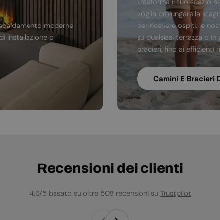
Trasforma il tuo spazio e
voglia prolungare la stag
di riscaldamento moderne
per ricevere ospiti, le no
i installazione o
su qualsiasi terrazza o in 
bracieri, fino ai efficienti
Camini E Bracieri 
Recensioni dei clienti
4,6/5 basato su oltre 508 recensioni su
Trustpilot