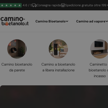
Vai
4.6 / 5
Consegna rapida
Spedizione gratuita oltre 199
al
contenuto
Camino Bioetanolo
Camino ad vapore
Camino bioetanolo
Camino a bioetanolo
Caminetto
da parete
a libera installazione
bioetanolo 
incasso