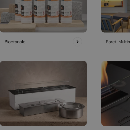
Bioetanolo
Pareti Multim