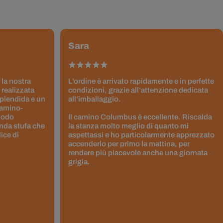
Sara
 la nostra
L’ordine è arrivato rapidamente e in perfette
 realizzata
condizioni, grazie all’attenzione dedicata
splendida e un
all’imballaggio.
Camino-
 modo
Il camino Columbus è eccellente. Riscalda
nda stufa che
la stanza molto meglio di quanto mi
ice di
aspettassi e ho particolarmente apprezzato
accenderlo per primo la mattina, per
rendere più piacevole anche una giornata
grigia.