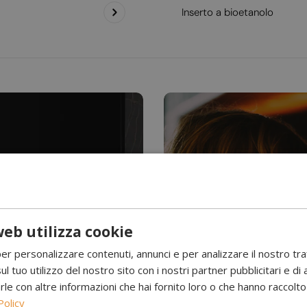
Inserto a bioetanolo
eb utilizza cookie
Hai mai visto l’acqu
per personalizzare contenuti, annunci e per analizzare il nostro tr
Camini a 
ul tuo utilizzo del nostro sito con i nostri partner pubblicitari e di 
 con altre informazioni che hai fornito loro o che hanno raccolto d
Policy