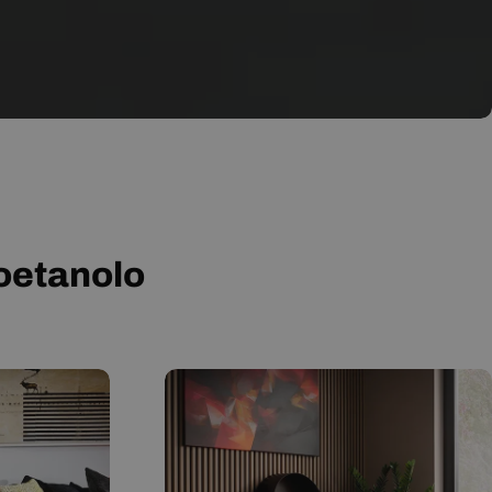
ioetanolo