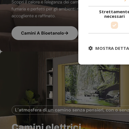
Scopri il calore e l'eleganza dei camini a bioetanolo. A combu
fumaria e perfetti per gli ambienti moderni, trasformano ogni
Strettament
accogliente e raffinato.
necessari
Camini A Bioetanolo
MOSTRA DETTA
L’atmosfera di un camino senza pensieri, con o senz
Camini elettrici