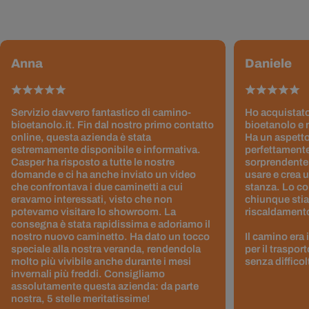
Anna
Daniele
Servizio davvero fantastico di camino-
Ho acquistato
bioetanolo.it. Fin dal nostro primo contatto
bioetanolo e 
online, questa azienda è stata
Ha un aspetto
estremamente disponibile e informativa.
perfettamente
Casper ha risposto a tutte le nostre
sorprendentem
domande e ci ha anche inviato un video
usare e crea 
che confrontava i due caminetti a cui
stanza. Lo co
eravamo interessati, visto che non
chiunque stia
potevamo visitare lo showroom. La
riscaldamento 
consegna è stata rapidissima e adoriamo il
nostro nuovo caminetto. Ha dato un tocco
Il camino era
speciale alla nostra veranda, rendendola
per il traspor
molto più vivibile anche durante i mesi
senza difficol
invernali più freddi. Consigliamo
assolutamente questa azienda: da parte
nostra, 5 stelle meritatissime!