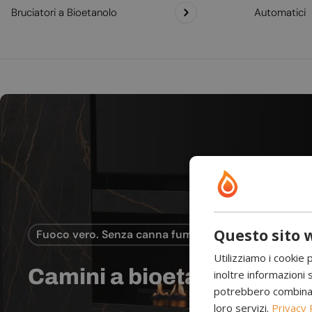
Bruciatori a Bioetanolo
Automatici
Questo sito w
Fuoco vero. Senza canna fumaria.
Utilizziamo i cookie 
Camini a bioetanolo
inoltre informazioni s
potrebbero combinarle
loro servizi.
Privacy 