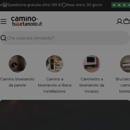
Vai
pedizione gratuita oltre 199 €
Reso entro 30 giorni
al
contenuto
Ca
Ricerca
Camino bioetanolo
Camino a
Caminetto a
Bruciat
da parete
bioetanolo a libera
bioetanolo da
cami
installazione
incasso
bioet