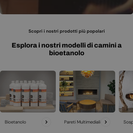
Scopri i nostri prodotti più popolari
Esplora i nostri modelli di camini a
bioetanolo
Bioetanolo
Pareti Multimediali
Sosp