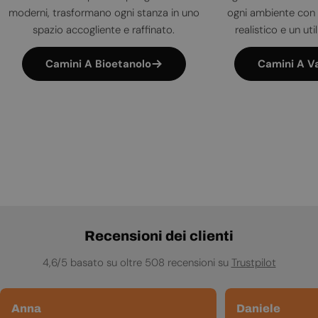
moderni, trasformano ogni stanza in uno
ogni ambiente con 
spazio accogliente e raffinato.
realistico e un uti
Camini A Bioetanolo
Camini A V
Recensioni dei clienti
4,6/5 basato su oltre 508 recensioni su
Trustpilot
Anna
Daniele