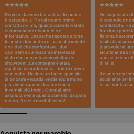
Servizio davvero fantastico di camino-
Ho acquistato di
bioetanolo.it. Fin dal nostro primo
bioetanolo e ne 
contatto online, questa azienda è stata
soddisfatta. Ha 
estremamente disponibile e
funziona perfetta
informativa. Casper ha risposto a tutte
fiamma è sorpre
le nostre domande e ci ha anche inviato
facile da usare e
un video che confrontava i due
piacevole nella s
caminetti a cui eravamo interessati,
sicuramente a ch
visto che non potevamo visitare lo
una soluzione di
showroom. La consegna è stata
di stile!
rapidissima e adoriamo il nostro nuovo
caminetto. Ha dato un tocco speciale
Il camino era im
alla nostra veranda, rendendola molto
eccellente per il
più vivibile anche durante i mesi
lo ha montato sen
invernali più freddi. Consigliamo
assolutamente questa azienda: da parte
nostra, 5 stelle meritatissime!
Acquista per marchio