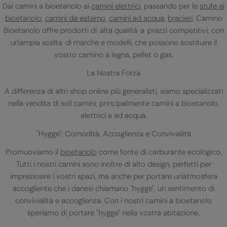
Dai camini a bioetanolo ai
camini elettrici
, passando per le
stufe al
bioetanolo
,
camini da esterno
,
camini ad acqua
,
bracieri
, Camino
Bioetanolo offre prodotti di alta qualità a prezzi competitivi, con
un'ampia scelta di marche e modelli, che possono sostituire il
vostro camino a legna, pellet o gas.
La Nostra Forza
A differenza di altri shop online più generalisti, siamo specializzati
nella vendita di soli camini, principalmente camini a bioetanolo,
elettrici e ad acqua.
"Hygge": Comodità, Accoglienza e Convivialità
Promuoviamo il
bioetanolo
come fonte di carburante ecologico.
Tutti i nostri camini sono inoltre di alto design, perfetti per
impreziosire i vostri spazi, ma anche per portare un'atmosfera
accogliente che i danesi chiamano "hygge", un sentimento di
convivialità e accoglienza. Con i nostri camini a bioetanolo
speriamo di portare "hygge" nella vostra abitazione.