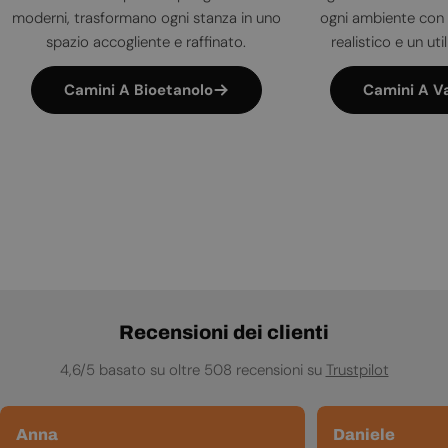
moderni, trasformano ogni stanza in uno
ogni ambiente con 
spazio accogliente e raffinato.
realistico e un uti
Camini A Bioetanolo
Camini A V
Recensioni dei clienti
4,6/5 basato su oltre 508 recensioni su
Trustpilot
Anna
Daniele