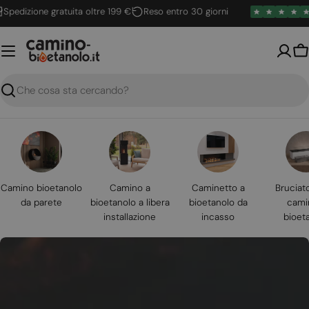
Vai
dizione gratuita oltre 199 €
Reso entro 30 giorni
4.6
al
contenuto
Ca
Ricerca
Camino bioetanolo
Camino a
Caminetto a
Bruciat
da parete
bioetanolo a libera
bioetanolo da
cami
installazione
incasso
bioet