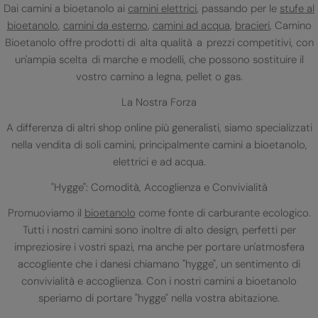
Dai camini a bioetanolo ai
camini elettrici
, passando per le
stufe al
bioetanolo
,
camini da esterno
,
camini ad acqua
,
bracieri
, Camino
Bioetanolo offre prodotti di alta qualità a prezzi competitivi, con
un'ampia scelta di marche e modelli, che possono sostituire il
vostro camino a legna, pellet o gas.
La Nostra Forza
A differenza di altri shop online più generalisti, siamo specializzati
nella vendita di soli camini, principalmente camini a bioetanolo,
elettrici e ad acqua.
"Hygge": Comodità, Accoglienza e Convivialità
Promuoviamo il
bioetanolo
come fonte di carburante ecologico.
Tutti i nostri camini sono inoltre di alto design, perfetti per
impreziosire i vostri spazi, ma anche per portare un'atmosfera
accogliente che i danesi chiamano "hygge", un sentimento di
convivialità e accoglienza. Con i nostri camini a bioetanolo
speriamo di portare "hygge" nella vostra abitazione.