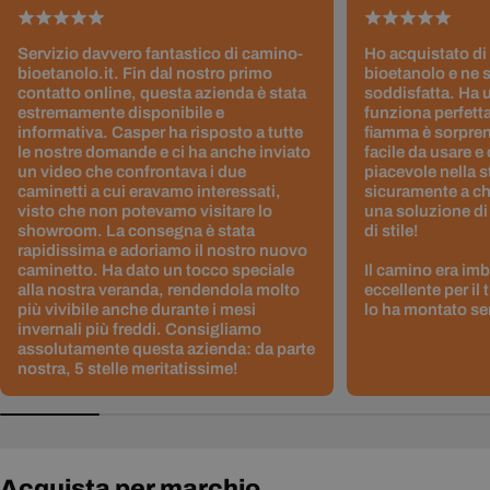
Servizio davvero fantastico di camino-
Ho acquistato di
bioetanolo.it. Fin dal nostro primo
bioetanolo e ne 
contatto online, questa azienda è stata
soddisfatta. Ha 
estremamente disponibile e
funziona perfetta
informativa. Casper ha risposto a tutte
fiamma è sorpre
le nostre domande e ci ha anche inviato
facile da usare e
un video che confrontava i due
piacevole nella s
caminetti a cui eravamo interessati,
sicuramente a ch
visto che non potevamo visitare lo
una soluzione di
showroom. La consegna è stata
di stile!
rapidissima e adoriamo il nostro nuovo
caminetto. Ha dato un tocco speciale
Il camino era im
alla nostra veranda, rendendola molto
eccellente per il
più vivibile anche durante i mesi
lo ha montato sen
invernali più freddi. Consigliamo
assolutamente questa azienda: da parte
nostra, 5 stelle meritatissime!
Acquista per marchio