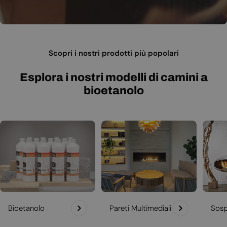
Scopri i nostri prodotti più popolari
Esplora i nostri modelli di camini a
bioetanolo
Bioetanolo
Pareti Multimediali
Sosp