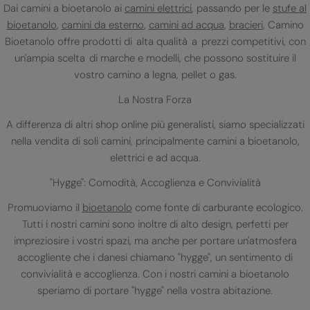
Dai camini a bioetanolo ai
camini elettrici
, passando per le
stufe al
bioetanolo
,
camini da esterno
,
camini ad acqua
,
bracieri
, Camino
Bioetanolo offre prodotti di alta qualità a prezzi competitivi, con
un'ampia scelta di marche e modelli, che possono sostituire il
vostro camino a legna, pellet o gas.
La Nostra Forza
A differenza di altri shop online più generalisti, siamo specializzati
nella vendita di soli camini, principalmente camini a bioetanolo,
elettrici e ad acqua.
"Hygge": Comodità, Accoglienza e Convivialità
Promuoviamo il
bioetanolo
come fonte di carburante ecologico.
Tutti i nostri camini sono inoltre di alto design, perfetti per
impreziosire i vostri spazi, ma anche per portare un'atmosfera
accogliente che i danesi chiamano "hygge", un sentimento di
convivialità e accoglienza. Con i nostri camini a bioetanolo
speriamo di portare "hygge" nella vostra abitazione.