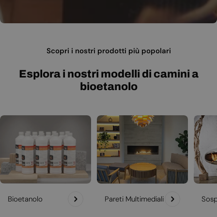
Scopri i nostri prodotti più popolari
Esplora i nostri modelli di camini a
bioetanolo
Bioetanolo
Pareti Multimediali
Sosp