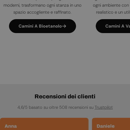
moderni, trasformano ogni stanza in uno
ogni ambiente con 
spazio accogliente e raffinato.
realistico e un uti
Camini A Bioetanolo
Camini A V
Recensioni dei clienti
4,6/5 basato su oltre 508 recensioni su
Trustpilot
Anna
Daniele