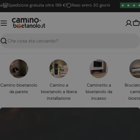
Vai
pedizione gratuita oltre 199 €
Reso entro 30 giorni
al
contenuto
Ca
Ricerca
Camino bioetanolo
Camino a
Caminetto a
Bruciat
da parete
bioetanolo a libera
bioetanolo da
cami
installazione
incasso
bioet