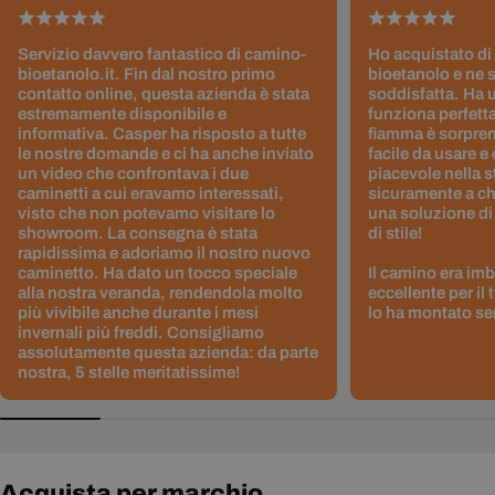
Servizio davvero fantastico di camino-
Ho acquistato di
bioetanolo.it. Fin dal nostro primo
bioetanolo e ne 
contatto online, questa azienda è stata
soddisfatta. Ha 
estremamente disponibile e
funziona perfetta
informativa. Casper ha risposto a tutte
fiamma è sorpre
le nostre domande e ci ha anche inviato
facile da usare e
un video che confrontava i due
piacevole nella s
caminetti a cui eravamo interessati,
sicuramente a ch
visto che non potevamo visitare lo
una soluzione di
showroom. La consegna è stata
di stile!
rapidissima e adoriamo il nostro nuovo
caminetto. Ha dato un tocco speciale
Il camino era im
alla nostra veranda, rendendola molto
eccellente per il
più vivibile anche durante i mesi
lo ha montato sen
invernali più freddi. Consigliamo
assolutamente questa azienda: da parte
nostra, 5 stelle meritatissime!
Acquista per marchio