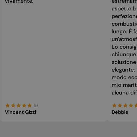
vivamente.
estremame
aspetto be
perfezion
combusti
lungo. È f
un'atmosf
Lo consig
chiunque 
soluzione
elegante. 
modo ecce
mio marit
alcuna dif
5/5
Vincent Gizzi
Debbie