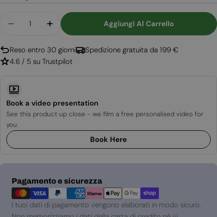
Quantità
Aggiungi Al Carrello
Diminuisci La Quantità Per Griglia Di Ventilazio
Aumenta La Quantità Per Griglia Di Ven
Reso entro 30 giorni
Spedizione gratuita da 199 €
4.6 / 5 su Trustpilot
Book a video presentation
See this product up close - we film a free personalised video for
you.
Book Here
Metodi
Pagamento e sicurezza
di
pagamento
I tuoi dati di pagamento vengono elaborati in modo sicuro.
Non memorizziamo i dati della carta di credito né vi