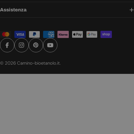
Assistenza
Metodi
di
pagamento
Facebook
Instagram
Pinterest
YouTube
© 2026
Camino-bioetanolo.it
.