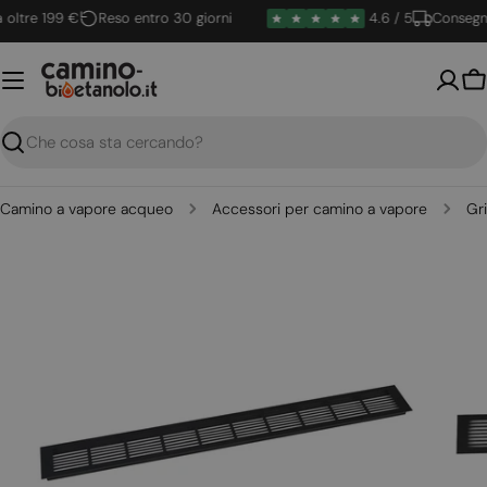
Vai
ltre 199 €
Reso entro 30 giorni
4.6 / 5
Consegna 
al
contenuto
Ca
Ricerca
Camino a vapore acqueo
Accessori per camino a vapore
Gri
Apri supporto 0 in modalità modale
Apri su