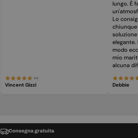
lungo. È f
un'atmosf
Lo consig
chiunque 
soluzione
elegante. 
modo ecce
mio marit
alcuna dif
5/5
Vincent Gizzi
Debbie
Consegna gratuita