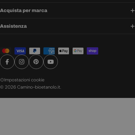
Acquista per marca
Assistenza
Metodi
di
pagamento
Facebook
Instagram
Pinterest
YouTube
Impostazioni cookie
© 2026
Camino-bioetanolo.it
.