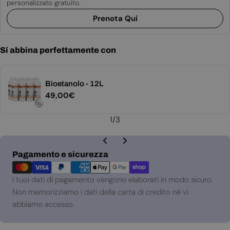
personalizzato gratuito.
Prenota Qui
Si abbina perfettamente con
Bioetanolo - 12L
Prezzo
49,00€
normale
1
/
3
Metodi
Pagamento e sicurezza
di
pagamento
I tuoi dati di pagamento vengono elaborati in modo sicuro.
Non memorizziamo i dati della carta di credito né vi
abbiamo accesso.