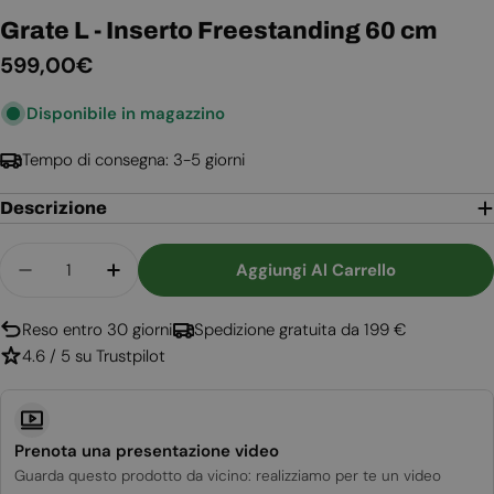
Grate L - Inserto Freestanding 60 cm
Prezzo
599,00€
normale
Disponibile in magazzino
Tempo di consegna: 3-5 giorni
Descrizione
Quantità
Aggiungi Al Carrello
Diminuisci La Quantità Per 
Aumenta 
Reso entro 30 giorni
Spedizione gratuita da 199 €
4.6 / 5 su Trustpilot
Prenota una presentazione video
Guarda questo prodotto da vicino: realizziamo per te un video