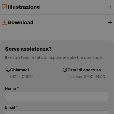
Illustrazione
Download
Manuale d'uso
Scheda tecnica
Serve assistenza?
Il nostro team è lieto di rispondere alle tue domande.
Chiamaci
Orari di apertura
01224 011575
Lun–Ven, 10:00–14:00
Nome
*
Email
*