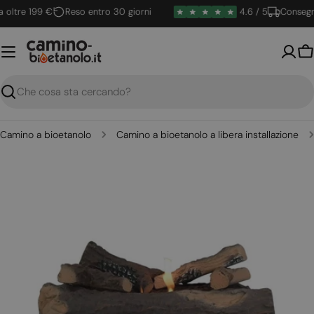
Vai
ltre 199 €
Reso entro 30 giorni
4.6 / 5
Consegna 
al
contenuto
Ca
Ricerca
Camino a bioetanolo
Camino a bioetanolo a libera installazione