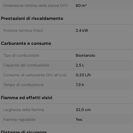
Dimensione minima della stanza (m³)
60 m³
Prestazioni di riscaldamento
Potenza termica (max)
2,4 kW
Carburante e consumo
Tipo di combustibile
Bioetanolo
Capacità del combustibile
2,5 L
Consumo di carburante (litri all’ora)
0,33 L/h
Tempo di combustione
7,5 h
Fiamma ed effetti visivi
Larghezza della fiamma
32,0 cm
Fiamma regolabile
Yes
Distanze di sicurezza