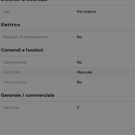
Usa
Per interni
Elettrico
Requisiti di alimentazione
No
Comandi e funzioni
Telecomando
No
Controllo
Manuale
Vetro incluso
No
Generale / commerciale
Garanzia
2