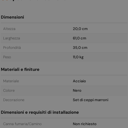
Dimensioni
Altezza
20,0 cm
Larghezza
61,0 cm
Profondità
35,0 cm
Peso
11,0 kg
Materiali e finiture
Materiale
Acciaio
Colore
Nero
Decorazione
Set di ceppi marroni
Dimensioni e requisiti di installazione
Canna fumaria/Camino
Non richiesto