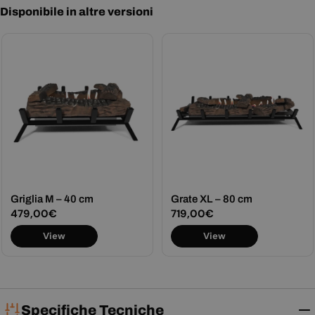
Disponibile in altre versioni
Griglia M – 40 cm
Grate XL – 80 cm
Prezzo
479,00€
Prezzo
719,00€
normale
normale
View
View
Specifiche Tecniche