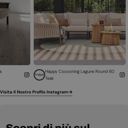
Happy Cocooning Lagune Round 60
Converti il
Teak
funzionant
Visita Il Nostro Profilo Instagram