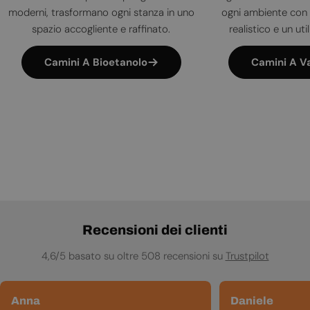
moderni, trasformano ogni stanza in uno
ogni ambiente con 
spazio accogliente e raffinato.
realistico e un uti
Camini A Bioetanolo
Camini A V
Recensioni dei clienti
4,6/5 basato su oltre 508 recensioni su
Trustpilot
Anna
Daniele