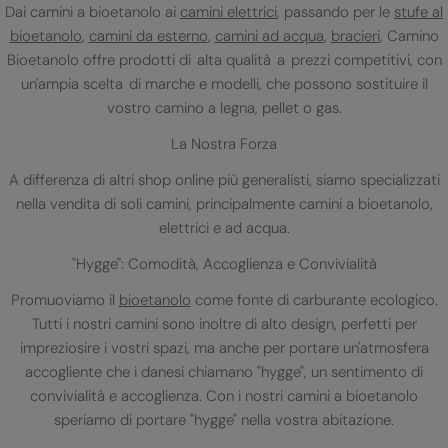
Dai camini a bioetanolo ai
camini elettrici
, passando per le
stufe al
bioetanolo
,
camini da esterno
,
camini ad acqua
,
bracieri
, Camino
Bioetanolo offre prodotti di alta qualità a prezzi competitivi, con
un'ampia scelta di marche e modelli, che possono sostituire il
vostro camino a legna, pellet o gas.
La Nostra Forza
A differenza di altri shop online più generalisti, siamo specializzati
nella vendita di soli camini, principalmente camini a bioetanolo,
elettrici e ad acqua.
"Hygge": Comodità, Accoglienza e Convivialità
Promuoviamo il
bioetanolo
come fonte di carburante ecologico.
Tutti i nostri camini sono inoltre di alto design, perfetti per
impreziosire i vostri spazi, ma anche per portare un'atmosfera
accogliente che i danesi chiamano "hygge", un sentimento di
convivialità e accoglienza. Con i nostri camini a bioetanolo
speriamo di portare "hygge" nella vostra abitazione.