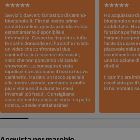
Servizio davvero fantastico di camino-
Ho acquistato di
bioetanolo.it. Fin dal nostro primo
bioetanolo e ne 
contatto online, questa azienda è stata
soddisfatta. Ha 
estremamente disponibile e
funziona perfetta
informativa. Casper ha risposto a tutte
fiamma è sorpre
le nostre domande e ci ha anche inviato
facile da usare e
un video che confrontava i due
piacevole nella s
caminetti a cui eravamo interessati,
sicuramente a ch
visto che non potevamo visitare lo
una soluzione di
showroom. La consegna è stata
di stile!
rapidissima e adoriamo il nostro nuovo
caminetto. Ha dato un tocco speciale
Il camino era im
alla nostra veranda, rendendola molto
eccellente per il
più vivibile anche durante i mesi
lo ha montato sen
invernali più freddi. Consigliamo
assolutamente questa azienda: da parte
nostra, 5 stelle meritatissime!
Acquista per marchio