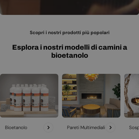
Scopri i nostri prodotti più popolari
Esplora i nostri modelli di camini a
bioetanolo
Bioetanolo
Pareti Multimediali
Sosp