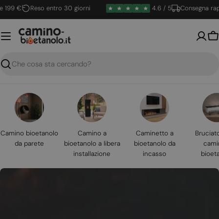
Vai
9 €
Reso entro 30 giorni
4.6 / 5
Consegna rapida
al
contenuto
Ca
Ricerca
Camino bioetanolo
Camino a
Caminetto a
Bruciat
da parete
bioetanolo a libera
bioetanolo da
cami
installazione
incasso
bioet