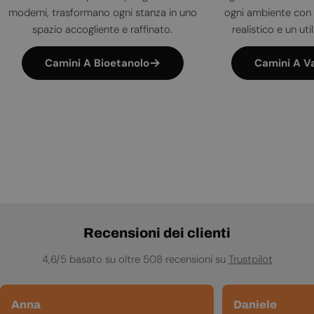
moderni, trasformano ogni stanza in uno
ogni ambiente con 
spazio accogliente e raffinato.
realistico e un uti
Camini A Bioetanolo
Camini A V
Recensioni dei clienti
4,6/5 basato su oltre 508 recensioni su
Trustpilot
Anna
Daniele