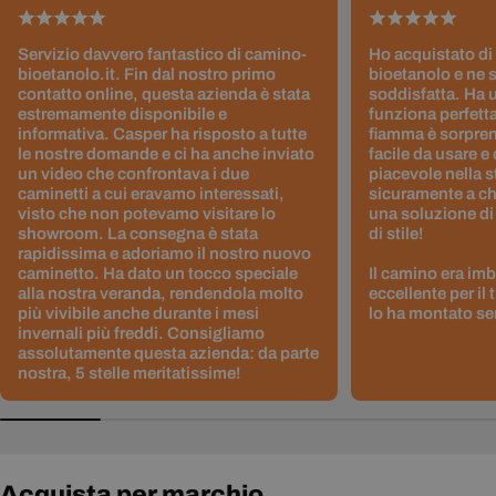
Servizio davvero fantastico di camino-
Ho acquistato di
bioetanolo.it. Fin dal nostro primo
bioetanolo e ne 
contatto online, questa azienda è stata
soddisfatta. Ha 
estremamente disponibile e
funziona perfetta
informativa. Casper ha risposto a tutte
fiamma è sorpre
le nostre domande e ci ha anche inviato
facile da usare e
un video che confrontava i due
piacevole nella s
caminetti a cui eravamo interessati,
sicuramente a ch
visto che non potevamo visitare lo
una soluzione di
showroom. La consegna è stata
di stile!
rapidissima e adoriamo il nostro nuovo
caminetto. Ha dato un tocco speciale
Il camino era im
alla nostra veranda, rendendola molto
eccellente per il
più vivibile anche durante i mesi
lo ha montato sen
invernali più freddi. Consigliamo
assolutamente questa azienda: da parte
nostra, 5 stelle meritatissime!
Acquista per marchio