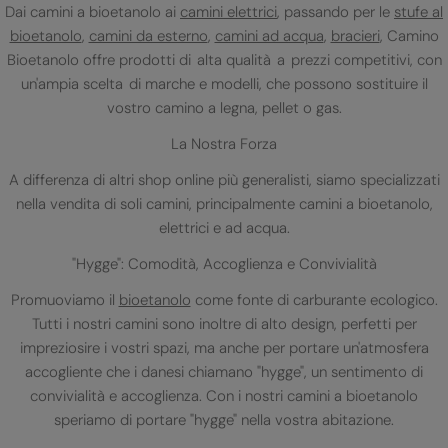
Dai camini a bioetanolo ai
camini elettrici
, passando per le
stufe al
bioetanolo
,
camini da esterno
,
camini ad acqua
,
bracieri
, Camino
Bioetanolo offre prodotti di alta qualità a prezzi competitivi, con
un'ampia scelta di marche e modelli, che possono sostituire il
vostro camino a legna, pellet o gas.
La Nostra Forza
A differenza di altri shop online più generalisti, siamo specializzati
nella vendita di soli camini, principalmente camini a bioetanolo,
elettrici e ad acqua.
"Hygge": Comodità, Accoglienza e Convivialità
Promuoviamo il
bioetanolo
come fonte di carburante ecologico.
Tutti i nostri camini sono inoltre di alto design, perfetti per
impreziosire i vostri spazi, ma anche per portare un'atmosfera
accogliente che i danesi chiamano "hygge", un sentimento di
convivialità e accoglienza. Con i nostri camini a bioetanolo
speriamo di portare "hygge" nella vostra abitazione.