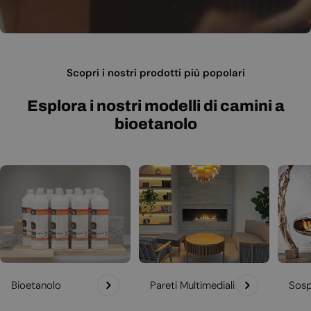
Scopri i nostri prodotti più popolari
Esplora i nostri modelli di camini a
bioetanolo
Bioetanolo
Pareti Multimediali
Sosp