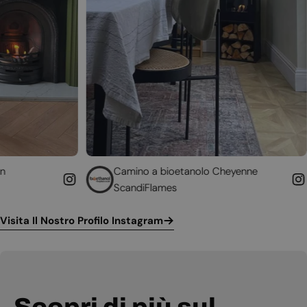
Camino a bioetanolo Cheyenne
Caminett
ScandiFlames
Höfats
Visita Il Nostro Profilo Instagram