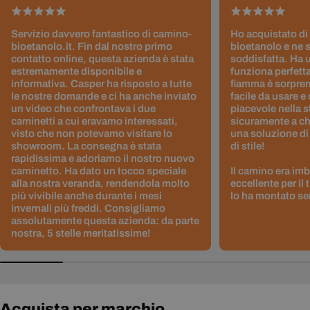
Servizio davvero fantastico di camino-
Ho acquistato di
bioetanolo.it. Fin dal nostro primo
bioetanolo e ne 
contatto online, questa azienda è stata
soddisfatta. Ha 
estremamente disponibile e
funziona perfetta
informativa. Casper ha risposto a tutte
fiamma è sorpre
le nostre domande e ci ha anche inviato
facile da usare e
un video che confrontava i due
piacevole nella s
caminetti a cui eravamo interessati,
sicuramente a ch
visto che non potevamo visitare lo
una soluzione di
showroom. La consegna è stata
di stile!
rapidissima e adoriamo il nostro nuovo
caminetto. Ha dato un tocco speciale
Il camino era im
alla nostra veranda, rendendola molto
eccellente per il
più vivibile anche durante i mesi
lo ha montato sen
invernali più freddi. Consigliamo
assolutamente questa azienda: da parte
nostra, 5 stelle meritatissime!
Acquista per marchio