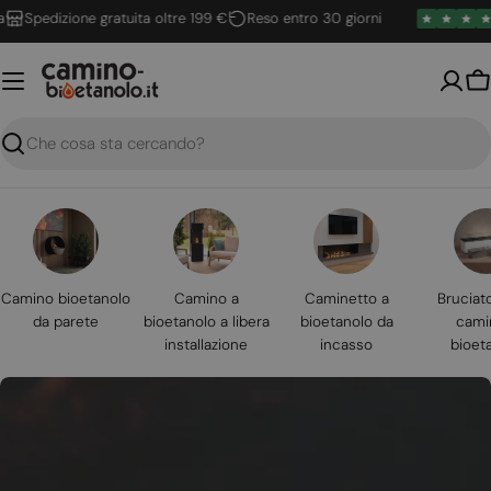
Vai
Spedizione gratuita oltre 199 €
Reso entro 30 giorni
al
contenuto
Ca
Ricerca
Camino bioetanolo
Camino a
Caminetto a
Bruciat
da parete
bioetanolo a libera
bioetanolo da
cami
installazione
incasso
bioet