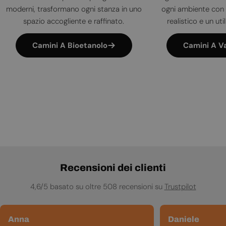
moderni, trasformano ogni stanza in uno
ogni ambiente con 
spazio accogliente e raffinato.
realistico e un uti
Camini A Bioetanolo
Camini A V
Recensioni dei clienti
4,6/5 basato su oltre 508 recensioni su
Trustpilot
Anna
Daniele