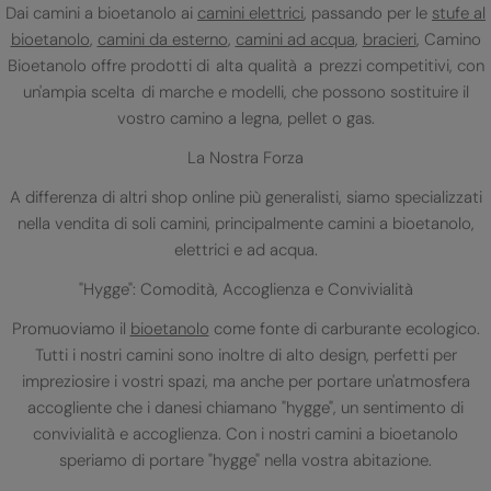
Dai camini a bioetanolo ai
camini elettrici
, passando per le
stufe al
bioetanolo
,
camini da esterno
,
camini ad acqua
,
bracieri
, Camino
Bioetanolo offre prodotti di alta qualità a prezzi competitivi, con
un'ampia scelta di marche e modelli, che possono sostituire il
vostro camino a legna, pellet o gas.
La Nostra Forza
A differenza di altri shop online più generalisti, siamo specializzati
nella vendita di soli camini, principalmente camini a bioetanolo,
elettrici e ad acqua.
"Hygge": Comodità, Accoglienza e Convivialità
Promuoviamo il
bioetanolo
come fonte di carburante ecologico.
Tutti i nostri camini sono inoltre di alto design, perfetti per
impreziosire i vostri spazi, ma anche per portare un'atmosfera
accogliente che i danesi chiamano "hygge", un sentimento di
convivialità e accoglienza. Con i nostri camini a bioetanolo
speriamo di portare "hygge" nella vostra abitazione.