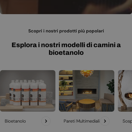
Scopri i nostri prodotti più popolari
Esplora i nostri modelli di camini a
bioetanolo
Bioetanolo
Pareti Multimediali
Sosp