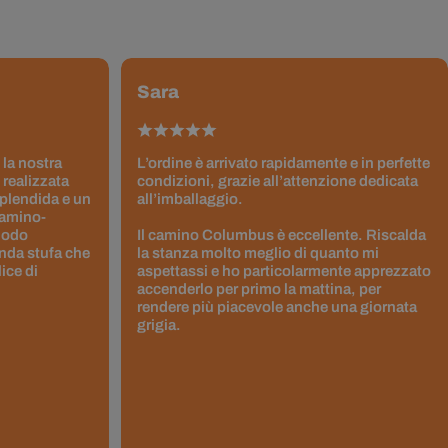
Sara
 la nostra
L’ordine è arrivato rapidamente e in perfette
 realizzata
condizioni, grazie all’attenzione dedicata
splendida e un
all’imballaggio.
Camino-
 modo
Il camino Columbus è eccellente. Riscalda
nda stufa che
la stanza molto meglio di quanto mi
ice di
aspettassi e ho particolarmente apprezzato
accenderlo per primo la mattina, per
rendere più piacevole anche una giornata
grigia.