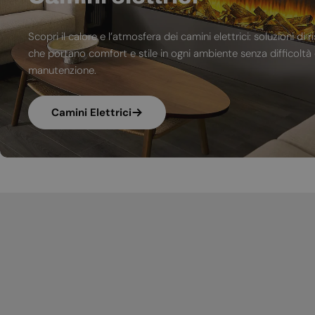
Scopri il calore e l’atmosfera dei camini elettrici: soluzioni 
che portano comfort e stile in ogni ambiente senza difficoltà d
manutenzione.
Camini Elettrici