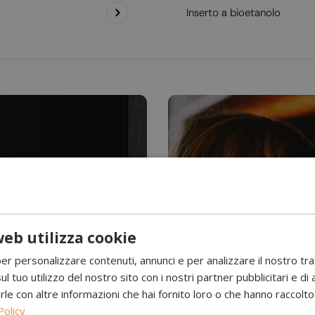
Inserto a bioetanolo
eb utilizza cookie
Hai mai visto l’acqu
per personalizzare contenuti, annunci e per analizzare il nostro tr
Camini a 
ul tuo utilizzo del nostro sito con i nostri partner pubblicitari e di 
 con altre informazioni che hai fornito loro o che hanno raccolto d
Policy