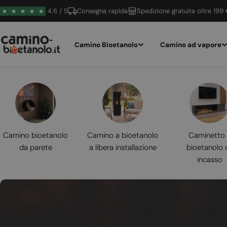
Vai
4.6 / 5
Consegna rapida
Spedizione gratuita oltre 199
al
contenuto
Camino Bioetanolo
Camino ad vapore
Camino bioetanolo
Camino a bioetanolo
Caminetto
da parete
a libera installazione
bioetanolo 
incasso