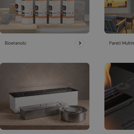
Bioetanolo
Pareti Multim