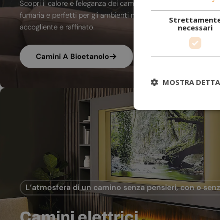
Scopri il calore e l'eleganza dei camini a bioetanolo. A combu
fumaria e perfetti per gli ambienti moderni, trasformano ogni
Strettament
accogliente e raffinato.
necessari
Camini A Bioetanolo
MOSTRA DETTA
L’atmosfera di un camino senza pensieri, con o senz
Camini elettrici