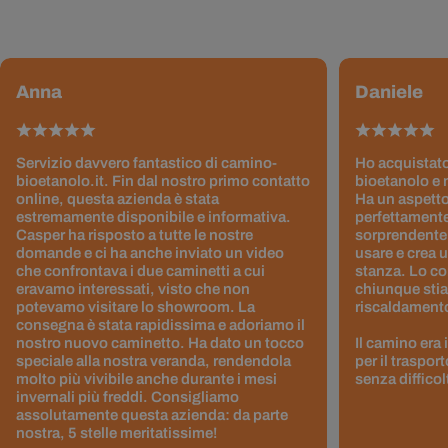
Anna
Daniele
Servizio davvero fantastico di camino-
Ho acquistato
bioetanolo.it. Fin dal nostro primo contatto
bioetanolo e 
online, questa azienda è stata
Ha un aspetto
estremamente disponibile e informativa.
perfettamente
Casper ha risposto a tutte le nostre
sorprendentem
domande e ci ha anche inviato un video
usare e crea 
che confrontava i due caminetti a cui
stanza. Lo co
eravamo interessati, visto che non
chiunque stia
potevamo visitare lo showroom. La
riscaldamento 
consegna è stata rapidissima e adoriamo il
nostro nuovo caminetto. Ha dato un tocco
Il camino era
speciale alla nostra veranda, rendendola
per il traspor
molto più vivibile anche durante i mesi
senza difficol
invernali più freddi. Consigliamo
assolutamente questa azienda: da parte
nostra, 5 stelle meritatissime!