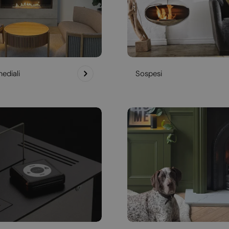
ediali
Sospesi