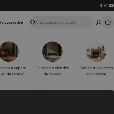
Facebo
Inst
Y
to decorativo
Ricerca
Car
netto a vapore
Caminetto elettrico
Caminetto elettrico
ueo da incasso
da incasso
con cornice