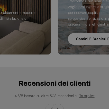
Trasforma il tuo spazio e
voglia prolungare la stag
di riscaldamento moderne
per ricevere ospiti, le no
i installazione o
su qualsiasi terrazza o in 
bracieri, fino ai efficienti
Camini E Bracieri 
Recensioni dei clienti
4,6/5 basato su oltre 508 recensioni su
Trustpilot