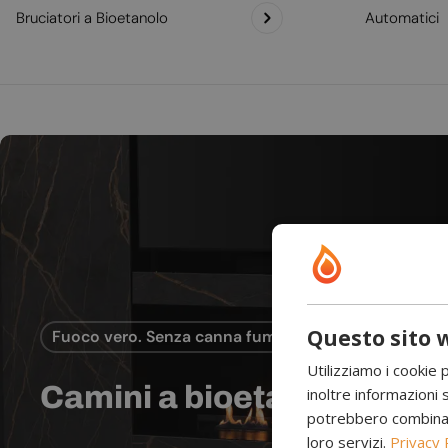
Bruciatori a Bioetanolo
Automatici
Questo sito w
Fuoco vero. Senza canna fumaria.
Utilizziamo i cookie 
Camini a bioetanolo
inoltre informazioni s
potrebbero combinarle
loro servizi.
Privacy 