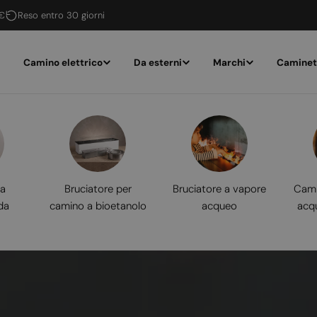
 €
Reso entro 30 giorni
Camino elettrico
Da esterni
Marchi
Caminet
 a
Bruciatore per
Bruciatore a vapore
Cami
da
camino a bioetanolo
acqueo
acq