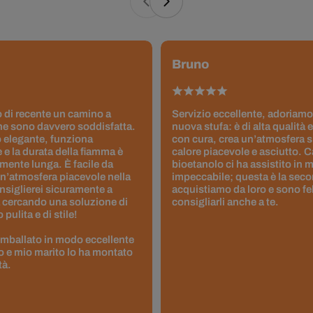
Bruno
 di recente un camino a
Servizio eccellente, adoriamo
ne sono davvero soddisfatta.
nuova stufa: è di alta qualità e
 elegante, funziona
con cura, crea un’atmosfera 
 e la durata della fiamma è
calore piacevole e asciutto. 
ente lunga. È facile da
bioetanolo ci ha assistito in
un’atmosfera piacevole nella
impeccabile; questa è la seco
nsiglierei sicuramente a
acquistiamo da loro e sono fel
 cercando una soluzione di
consigliarli anche a te.
pulita e di stile!
 imballato in modo eccellente
to e mio marito lo ha montato
tà.