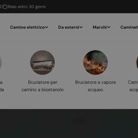
 €
Reso entro 30 giorni
Camino elettrico
Da esterni
Marchi
Caminet
 a
Bruciatore per
Bruciatore a vapore
Cami
da
camino a bioetanolo
acqueo
acq