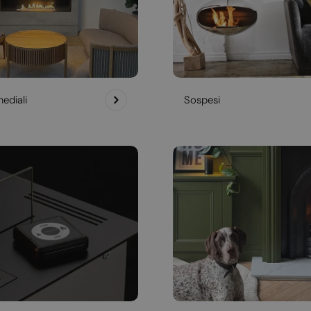
ediali
Sospesi