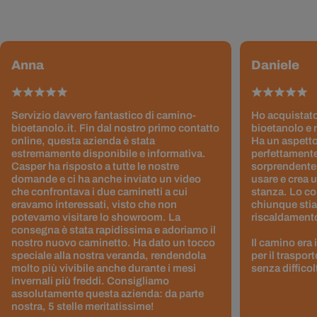
Anna
Daniele
Servizio davvero fantastico di camino-
Ho acquistato
bioetanolo.it. Fin dal nostro primo contatto
bioetanolo e 
online, questa azienda è stata
Ha un aspetto
estremamente disponibile e informativa.
perfettamente
Casper ha risposto a tutte le nostre
sorprendentem
domande e ci ha anche inviato un video
usare e crea 
che confrontava i due caminetti a cui
stanza. Lo co
eravamo interessati, visto che non
chiunque stia
potevamo visitare lo showroom. La
riscaldamento 
consegna è stata rapidissima e adoriamo il
nostro nuovo caminetto. Ha dato un tocco
Il camino era
speciale alla nostra veranda, rendendola
per il traspor
molto più vivibile anche durante i mesi
senza difficol
invernali più freddi. Consigliamo
assolutamente questa azienda: da parte
nostra, 5 stelle meritatissime!