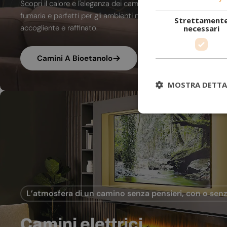
Scopri il calore e l'eleganza dei camini a bioetanolo. A combu
fumaria e perfetti per gli ambienti moderni, trasformano ogni
Strettament
accogliente e raffinato.
necessari
Camini A Bioetanolo
MOSTRA DETTA
L’atmosfera di un camino senza pensieri, con o senz
Camini elettrici