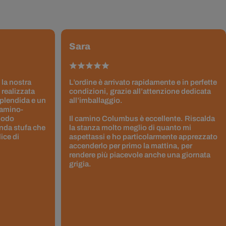
Sara
 la nostra
L’ordine è arrivato rapidamente e in perfette
 realizzata
condizioni, grazie all’attenzione dedicata
splendida e un
all’imballaggio.
Camino-
 modo
Il camino Columbus è eccellente. Riscalda
nda stufa che
la stanza molto meglio di quanto mi
ice di
aspettassi e ho particolarmente apprezzato
accenderlo per primo la mattina, per
rendere più piacevole anche una giornata
grigia.