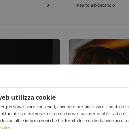
Inserto a bioetanolo
eb utilizza cookie
Hai mai visto l’acqu
per personalizzare contenuti, annunci e per analizzare il nostro tr
Camini a 
ul tuo utilizzo del nostro sito con i nostri partner pubblicitari e di 
 con altre informazioni che hai fornito loro o che hanno raccolto d
Policy