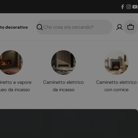
Facebo
Inst
Y
to decorativo
Ricerca
Car
netto a vapore
Caminetto elettrico
Caminetto elettrico
ueo da incasso
da incasso
con cornice