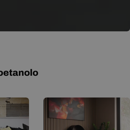
ioetanolo