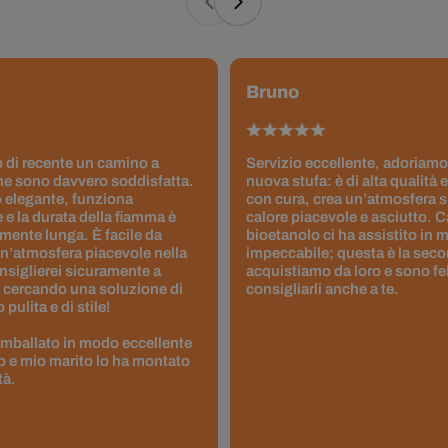
Bruno
 di recente un camino a
Servizio eccellente, adoriamo
ne sono davvero soddisfatta.
nuova stufa: è di alta qualità e
 elegante, funziona
con cura, crea un’atmosfera 
 e la durata della fiamma è
calore piacevole e asciutto. 
ente lunga. È facile da
bioetanolo ci ha assistito in
un’atmosfera piacevole nella
impeccabile; questa è la seco
nsiglierei sicuramente a
acquistiamo da loro e sono fel
 cercando una soluzione di
consigliarli anche a te.
pulita e di stile!
 imballato in modo eccellente
to e mio marito lo ha montato
tà.