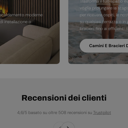
Trasforma il tuo spazio e
voglia prolungare la stag
di riscaldamento moderne
per ricevere ospiti, le no
i installazione o
su qualsiasi terrazza o in 
bracieri, fino ai efficienti
Camini E Bracieri 
Recensioni dei clienti
4,6/5 basato su oltre 508 recensioni su
Trustpilot