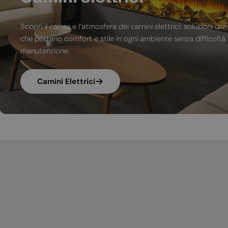
Scopri il calore e l’atmosfera dei camini elettrici: soluzioni 
che portano comfort e stile in ogni ambiente senza difficoltà d
manutenzione.
Camini Elettrici