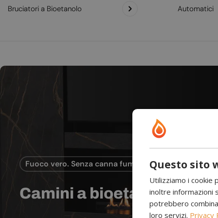
Bruciatori a Bioetanolo
Automatici
Questo sito w
Fuoco vero. Senza canna fumaria.
Utilizziamo i cookie 
Camini a bioetanolo
inoltre informazioni s
potrebbero combinarle
loro servizi.
Privacy 