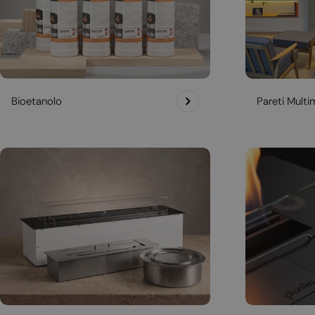
Bioetanolo
Pareti Multim