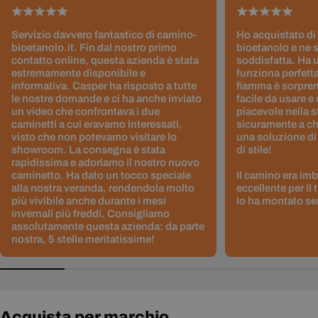
Servizio davvero fantastico di camino-
Ho acquistato di
bioetanolo.it. Fin dal nostro primo
bioetanolo e ne 
contatto online, questa azienda è stata
soddisfatta. Ha 
estremamente disponibile e
funziona perfetta
informativa. Casper ha risposto a tutte
fiamma è sorpre
le nostre domande e ci ha anche inviato
facile da usare e
un video che confrontava i due
piacevole nella s
caminetti a cui eravamo interessati,
sicuramente a ch
visto che non potevamo visitare lo
una soluzione di
showroom. La consegna è stata
di stile!
rapidissima e adoriamo il nostro nuovo
caminetto. Ha dato un tocco speciale
Il camino era im
alla nostra veranda, rendendola molto
eccellente per il
più vivibile anche durante i mesi
lo ha montato sen
invernali più freddi. Consigliamo
assolutamente questa azienda: da parte
nostra, 5 stelle meritatissime!
Acquista per marchio