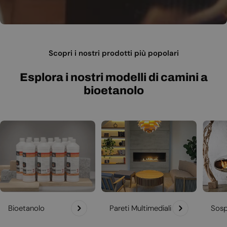
Scopri i nostri prodotti più popolari
Esplora i nostri modelli di camini a
bioetanolo
Bioetanolo
Pareti Multimediali
Sosp