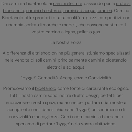
Dai camini a bioetanolo ai
camini elettrici
, passando per le
stufe al
bioetanolo
,
camini da esterno
,
camini ad acqua
,
bracieri
, Camino
Bioetanolo offre prodotti di alta qualità a prezzi competitivi, con
un'ampia scelta di marche e modelli, che possono sostituire il
vostro camino a legna, pellet o gas.
La Nostra Forza
A differenza di altri shop online più generalisti, siamo specializzati
nella vendita di soli camini, principalmente camini a bioetanolo,
elettrici e ad acqua.
"Hygge": Comodità, Accoglienza e Convivialità
Promuoviamo il
bioetanolo
come fonte di carburante ecologico.
Tutti i nostri camini sono inoltre di alto design, perfetti per
impreziosire i vostri spazi, ma anche per portare un'atmosfera
accogliente che i danesi chiamano "hygge", un sentimento di
convivialità e accoglienza. Con i nostri camini a bioetanolo
speriamo di portare "hygge" nella vostra abitazione.