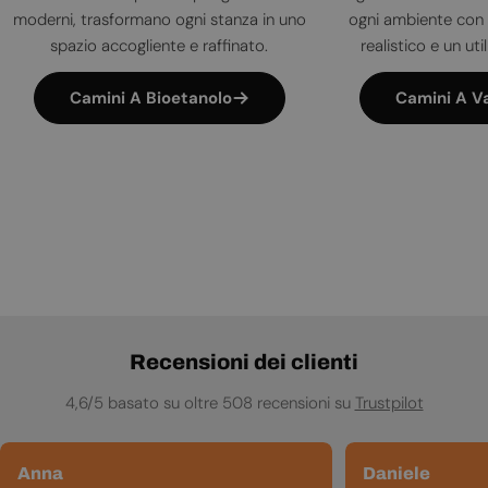
moderni, trasformano ogni stanza in uno
ogni ambiente con 
spazio accogliente e raffinato.
realistico e un uti
Camini A Bioetanolo
Camini A V
Recensioni dei clienti
4,6/5 basato su oltre 508 recensioni su
Trustpilot
Anna
Daniele