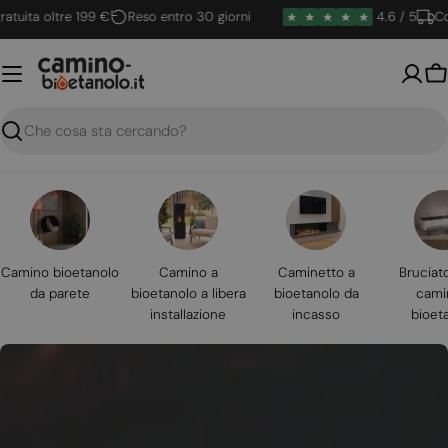
Vai
ta oltre 199 €
Reso entro 30 giorni
4.6 / 5
Conseg
al
contenuto
Ca
Ricerca
Camino bioetanolo
Camino a
Caminetto a
Bruciat
da parete
bioetanolo a libera
bioetanolo da
cami
installazione
incasso
bioet