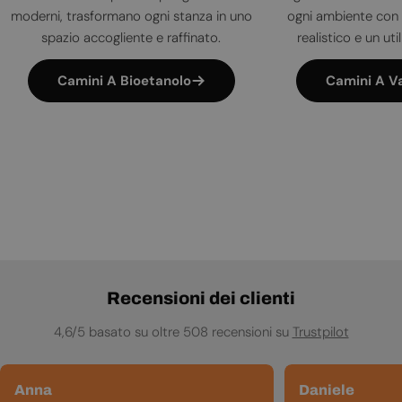
moderni, trasformano ogni stanza in uno
ogni ambiente con 
spazio accogliente e raffinato.
realistico e un uti
Camini A Bioetanolo
Camini A V
Recensioni dei clienti
4,6/5 basato su oltre 508 recensioni su
Trustpilot
Anna
Daniele