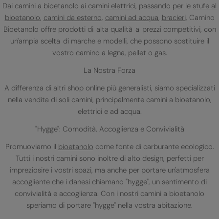
Dai camini a bioetanolo ai
camini elettrici
, passando per le
stufe al
bioetanolo
,
camini da esterno
,
camini ad acqua
,
bracieri
, Camino
Bioetanolo offre prodotti di alta qualità a prezzi competitivi, con
un'ampia scelta di marche e modelli, che possono sostituire il
vostro camino a legna, pellet o gas.
La Nostra Forza
A differenza di altri shop online più generalisti, siamo specializzati
nella vendita di soli camini, principalmente camini a bioetanolo,
elettrici e ad acqua.
"Hygge": Comodità, Accoglienza e Convivialità
Promuoviamo il
bioetanolo
come fonte di carburante ecologico.
Tutti i nostri camini sono inoltre di alto design, perfetti per
impreziosire i vostri spazi, ma anche per portare un'atmosfera
accogliente che i danesi chiamano "hygge", un sentimento di
convivialità e accoglienza. Con i nostri camini a bioetanolo
speriamo di portare "hygge" nella vostra abitazione.