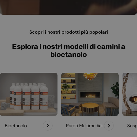
Scopri i nostri prodotti più popolari
Esplora i nostri modelli di camini a
bioetanolo
Bioetanolo
Pareti Multimediali
Sosp