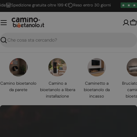
Vai
Spedizione gratuita oltre 199 €
Reso entro 30 giorni
al
contenuto
Ca
Ricerca
Camino bioetanolo
Camino a
Caminetto a
Bruciat
da parete
bioetanolo a libera
bioetanolo da
cami
installazione
incasso
bioet