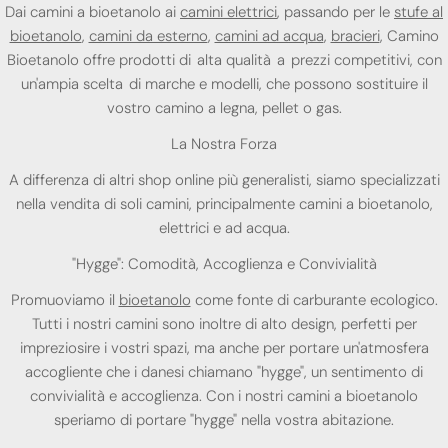
Dai camini a bioetanolo ai
camini elettrici
, passando per le
stufe al
bioetanolo
,
camini da esterno
,
camini ad acqua
,
bracieri
, Camino
Bioetanolo offre prodotti di alta qualità a prezzi competitivi, con
un'ampia scelta di marche e modelli, che possono sostituire il
vostro camino a legna, pellet o gas.
La Nostra Forza
A differenza di altri shop online più generalisti, siamo specializzati
nella vendita di soli camini, principalmente camini a bioetanolo,
elettrici e ad acqua.
"Hygge": Comodità, Accoglienza e Convivialità
Promuoviamo il
bioetanolo
come fonte di carburante ecologico.
Tutti i nostri camini sono inoltre di alto design, perfetti per
impreziosire i vostri spazi, ma anche per portare un'atmosfera
accogliente che i danesi chiamano "hygge", un sentimento di
convivialità e accoglienza. Con i nostri camini a bioetanolo
speriamo di portare "hygge" nella vostra abitazione.