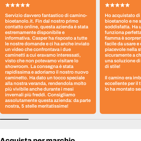
Servizio davvero fantastico di camino-
Ho acquistato di
bioetanolo.it. Fin dal nostro primo
bioetanolo e ne 
contatto online, questa azienda è stata
soddisfatta. Ha 
estremamente disponibile e
funziona perfetta
informativa. Casper ha risposto a tutte
fiamma è sorpre
le nostre domande e ci ha anche inviato
facile da usare e
un video che confrontava i due
piacevole nella s
caminetti a cui eravamo interessati,
sicuramente a ch
visto che non potevamo visitare lo
una soluzione di
showroom. La consegna è stata
di stile!
rapidissima e adoriamo il nostro nuovo
caminetto. Ha dato un tocco speciale
Il camino era im
alla nostra veranda, rendendola molto
eccellente per il
più vivibile anche durante i mesi
lo ha montato sen
invernali più freddi. Consigliamo
assolutamente questa azienda: da parte
nostra, 5 stelle meritatissime!
Acquista per marchio