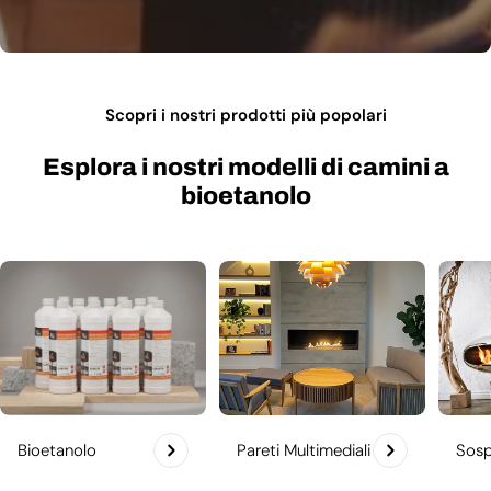
Scopri i nostri prodotti più popolari
Esplora i nostri modelli di camini a
bioetanolo
Bioetanolo
Pareti Multimediali
Sosp