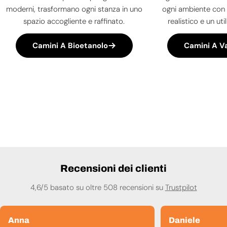
moderni, trasformano ogni stanza in uno
ogni ambiente con 
spazio accogliente e raffinato.
realistico e un uti
Camini A Bioetanolo
Camini A V
Recensioni dei clienti
4,6/5 basato su oltre 508 recensioni su
Trustpilot
Anna
Daniele