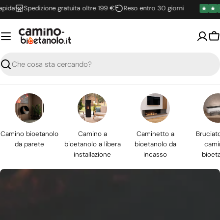
Vai
Spedizione gratuita oltre 199 €
Reso entro 30 giorni
al
contenuto
Ca
Ricerca
Camino bioetanolo
Camino a
Caminetto a
Bruciat
da parete
bioetanolo a libera
bioetanolo da
cami
installazione
incasso
bioet