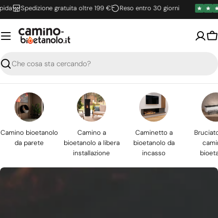
Vai
Spedizione gratuita oltre 199 €
Reso entro 30 giorni
al
contenuto
Ca
Ricerca
Camino bioetanolo
Camino a
Caminetto a
Bruciat
da parete
bioetanolo a libera
bioetanolo da
cami
installazione
incasso
bioet