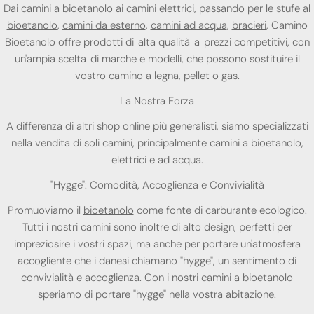
Dai camini a bioetanolo ai
camini elettrici
, passando per le
stufe al
bioetanolo
,
camini da esterno
,
camini ad acqua
,
bracieri
, Camino
Bioetanolo offre prodotti di alta qualità a prezzi competitivi, con
un'ampia scelta di marche e modelli, che possono sostituire il
vostro camino a legna, pellet o gas.
La Nostra Forza
A differenza di altri shop online più generalisti, siamo specializzati
nella vendita di soli camini, principalmente camini a bioetanolo,
elettrici e ad acqua.
"Hygge": Comodità, Accoglienza e Convivialità
Promuoviamo il
bioetanolo
come fonte di carburante ecologico.
Tutti i nostri camini sono inoltre di alto design, perfetti per
impreziosire i vostri spazi, ma anche per portare un'atmosfera
accogliente che i danesi chiamano "hygge", un sentimento di
convivialità e accoglienza. Con i nostri camini a bioetanolo
speriamo di portare "hygge" nella vostra abitazione.