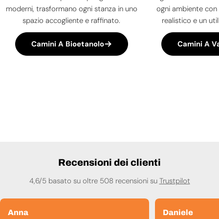
moderni, trasformano ogni stanza in uno
ogni ambiente con 
spazio accogliente e raffinato.
realistico e un uti
Camini A Bioetanolo
Camini A V
Recensioni dei clienti
4,6/5 basato su oltre 508 recensioni su
Trustpilot
Anna
Daniele