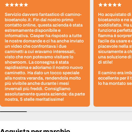
Servizio davvero fantastico di camino-
Ho acquistato di
bioetanolo.it. Fin dal nostro primo
bioetanolo e ne 
contatto online, questa azienda è stata
soddisfatta. Ha 
estremamente disponibile e
funziona perfetta
informativa. Casper ha risposto a tutte
fiamma è sorpre
le nostre domande e ci ha anche inviato
facile da usare e
un video che confrontava i due
piacevole nella s
caminetti a cui eravamo interessati,
sicuramente a ch
visto che non potevamo visitare lo
una soluzione di
showroom. La consegna è stata
di stile!
rapidissima e adoriamo il nostro nuovo
caminetto. Ha dato un tocco speciale
Il camino era im
alla nostra veranda, rendendola molto
eccellente per il
più vivibile anche durante i mesi
lo ha montato sen
invernali più freddi. Consigliamo
assolutamente questa azienda: da parte
nostra, 5 stelle meritatissime!
Acquista per marchio