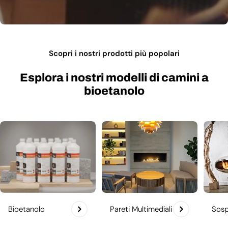
Scopri i nostri prodotti più popolari
Esplora i nostri modelli di camini a
bioetanolo
Bioetanolo
Pareti Multimediali
Sosp