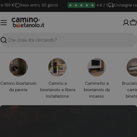
Vai
9 €
Reso entro 30 giorni
4.6 / 5
Consegna rapida
al
contenuto
Ca
Ricerca
Camino bioetanolo
Camino a
Caminetto a
Bruciat
da parete
bioetanolo a libera
bioetanolo da
cami
installazione
incasso
bioet