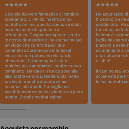
Servizio davvero fantastico di camino-
Ho acquistato di
bioetanolo.it. Fin dal nostro primo
bioetanolo e ne 
contatto online, questa azienda è stata
soddisfatta. Ha 
estremamente disponibile e
funziona perfetta
informativa. Casper ha risposto a tutte
fiamma è sorpre
le nostre domande e ci ha anche inviato
facile da usare e
un video che confrontava i due
piacevole nella s
caminetti a cui eravamo interessati,
sicuramente a ch
visto che non potevamo visitare lo
una soluzione di
showroom. La consegna è stata
di stile!
rapidissima e adoriamo il nostro nuovo
caminetto. Ha dato un tocco speciale
Il camino era im
alla nostra veranda, rendendola molto
eccellente per il
più vivibile anche durante i mesi
lo ha montato sen
invernali più freddi. Consigliamo
assolutamente questa azienda: da parte
nostra, 5 stelle meritatissime!
Acquista per marchio