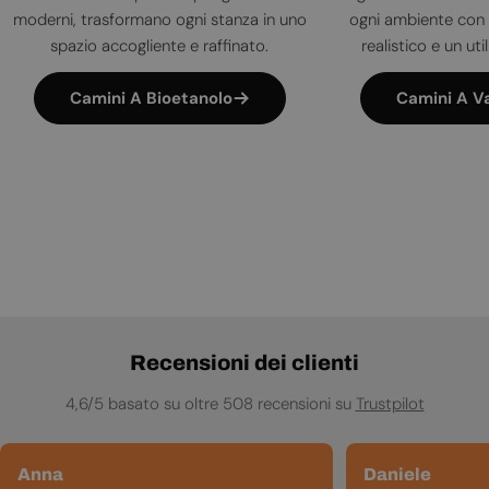
moderni, trasformano ogni stanza in uno
ogni ambiente con 
spazio accogliente e raffinato.
realistico e un uti
Camini A Bioetanolo
Camini A V
Recensioni dei clienti
4,6/5 basato su oltre 508 recensioni su
Trustpilot
Anna
Daniele