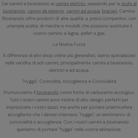
Dai camini a bioetanolo ai
camini elettrici
, passando per le
stufe al
bioetanolo
,
camini da esterno
,
camini ad acqua
,
bracieri
, Camino
Bioetanolo offre prodotti di alta qualità a prezzi competitivi, con
un'ampia scelta di marche e modelli, che possono sostituire il
vostro camino a legna, pellet o gas.
La Nostra Forza
A differenza di altri shop online più generalisti, siamo specializzati
nella vendita di soli camini, principalmente camini a bioetanolo,
elettrici e ad acqua.
"Hygge": Comodità, Accoglienza e Convivialità
Promuoviamo il
bioetanolo
come fonte di carburante ecologico.
Tutti i nostri camini sono inoltre di alto design, perfetti per
impreziosire i vostri spazi, ma anche per portare un'atmosfera
accogliente che i danesi chiamano "hygge", un sentimento di
convivialità e accoglienza. Con i nostri camini a bioetanolo
speriamo di portare "hygge" nella vostra abitazione.