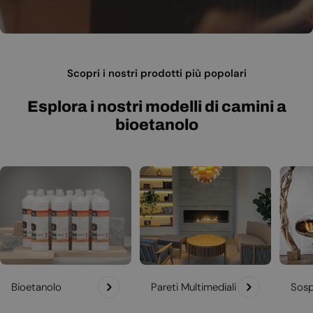
Scopri i nostri prodotti più popolari
Esplora i nostri modelli di camini a
bioetanolo
Bioetanolo
Pareti Multimediali
Sosp