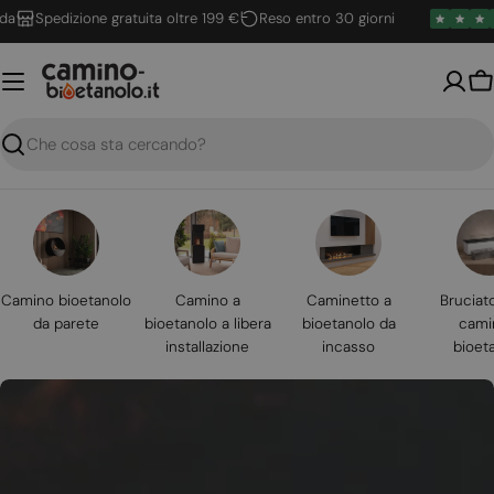
Vai
Spedizione gratuita oltre 199 €
Reso entro 30 giorni
al
contenuto
Ca
Ricerca
Camino bioetanolo
Camino a
Caminetto a
Bruciat
da parete
bioetanolo a libera
bioetanolo da
cami
installazione
incasso
bioet