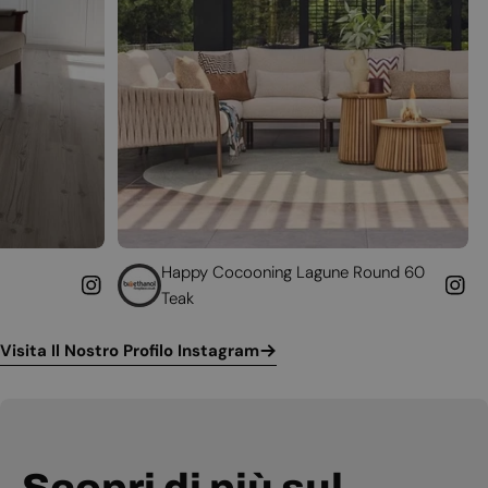
Happy Cocooning Lagune Round 60
Converti il 
Teak
funzionante
Visita Il Nostro Profilo Instagram