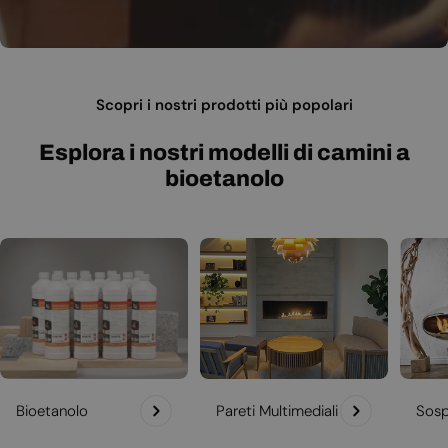
Scopri i nostri prodotti più popolari
Esplora i nostri modelli di camini a
bioetanolo
Bioetanolo
Pareti Multimediali
Sosp