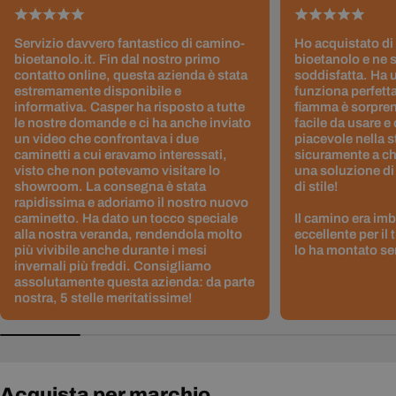
Servizio davvero fantastico di camino-
Ho acquistato di
bioetanolo.it. Fin dal nostro primo
bioetanolo e ne 
contatto online, questa azienda è stata
soddisfatta. Ha 
estremamente disponibile e
funziona perfetta
informativa. Casper ha risposto a tutte
fiamma è sorpre
le nostre domande e ci ha anche inviato
facile da usare e
un video che confrontava i due
piacevole nella s
caminetti a cui eravamo interessati,
sicuramente a ch
visto che non potevamo visitare lo
una soluzione di
showroom. La consegna è stata
di stile!
rapidissima e adoriamo il nostro nuovo
caminetto. Ha dato un tocco speciale
Il camino era im
alla nostra veranda, rendendola molto
eccellente per il
più vivibile anche durante i mesi
lo ha montato sen
invernali più freddi. Consigliamo
assolutamente questa azienda: da parte
nostra, 5 stelle meritatissime!
Acquista per marchio