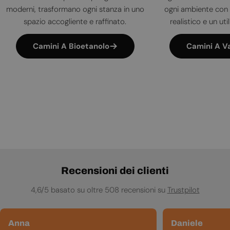
moderni, trasformano ogni stanza in uno
ogni ambiente con 
spazio accogliente e raffinato.
realistico e un uti
Camini A Bioetanolo
Camini A V
Recensioni dei clienti
4,6/5 basato su oltre 508 recensioni su
Trustpilot
Anna
Daniele