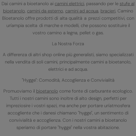
Dai camini a bioetanolo ai
camini elettrici
, passando per le
stufe al
bioetanolo
,
camini da esterno
,
camini ad acqua
,
bracieri
, Camino
Bioetanolo offre prodotti di alta qualità a prezzi competitivi, con
un'ampia scelta di marche e modelli, che possono sostituire il
vostro camino a legna, pellet o gas.
La Nostra Forza
A differenza di altri shop online più generalisti, siamo specializzati
nella vendita di soli camini, principalmente camini a bioetanolo,
elettrici e ad acqua.
"Hygge": Comodità, Accoglienza e Convivialità
Promuoviamo il
bioetanolo
come fonte di carburante ecologico.
Tutti i nostri camini sono inoltre di alto design, perfetti per
impreziosire i vostri spazi, ma anche per portare un'atmosfera
accogliente che i danesi chiamano "hygge", un sentimento di
convivialità e accoglienza. Con i nostri camini a bioetanolo
speriamo di portare "hygge" nella vostra abitazione.