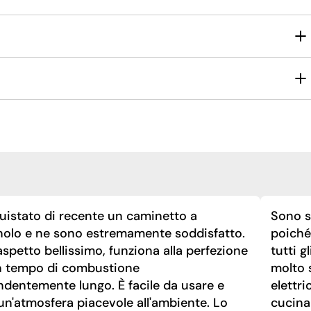
uistato di recente un caminetto a
Sono st
nolo e ne sono estremamente soddisfatto.
poiché 
spetto bellissimo, funziona alla perfezione
tutti g
n tempo di combustione
molto 
ndentemente lungo. È facile da usare e
elettri
un'atmosfera piacevole all'ambiente. Lo
cucina