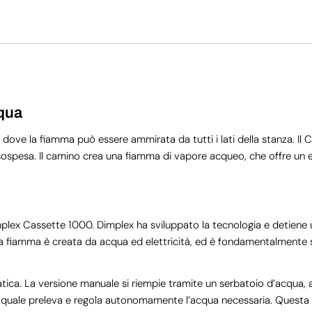
qua
ve la fiamma può essere ammirata da tutti i lati della stanza. Il 
 sospesa. Il camino crea una fiamma di vapore acqueo, che offre un ef
lex Cassette 1000. Dimplex ha sviluppato la tecnologia e detiene u
 La fiamma è creata da acqua ed elettricità, ed è fondamentalment
ica. La versione manuale si riempie tramite un serbatoio d’acqua, a
dal quale preleva e regola autonomamente l’acqua necessaria. Quest