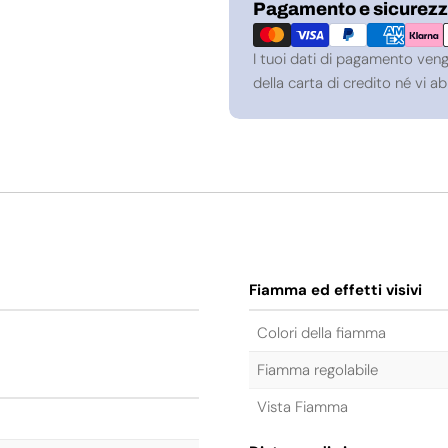
Metodi
Pagamento e sicurez
di
pagamento
I tuoi dati di pagamento ven
della carta di credito né vi 
Fiamma ed effetti visivi
Colori della fiamma
Fiamma regolabile
Vista Fiamma