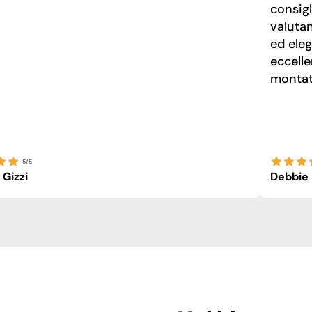
consigl
valuta
ed eleg
eccelle
montato
5/5
 Gizzi
Debbie