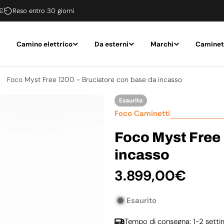
 €
Reso entro 30 giorni
Camino elettrico
Da esterni
Marchi
Caminet
Foco Myst Free 1200 - Bruciatore con base da incasso
Esaurito
Foco Caminetti
Foco Myst Free 
incasso
Prezzo
3.899,00€
normale
Esaurito
Tempo di consegna: 1-2 sett