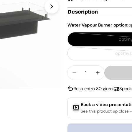
Apri supporto 1 in modalità modal
Description
Water Vapour Burner option:
o
optimy
optimys
Quantità
Diminuisci La Quantit
Aumenta La Q
Reso entro 30 giorni
Spediz
Book a video presentat
See this product up close -