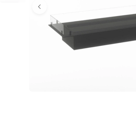
Apri supporto 0 in modalità modale