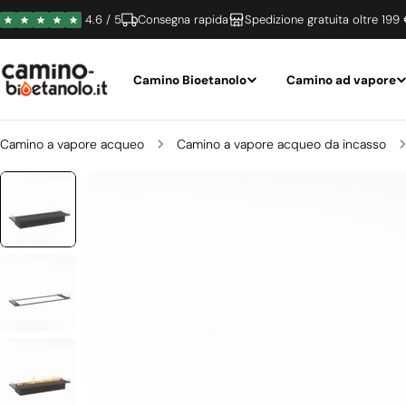
Vai
4.6 / 5
Consegna rapida
Spedizione gratuita oltre 199
al
contenuto
Camino Bioetanolo
Camino ad vapore
Camino a vapore acqueo
Camino a vapore acqueo da incasso