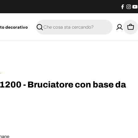
Facebo
Inst
Y
to decorativo
Ricerca
Car
1200 - Bruciatore con base da
imane