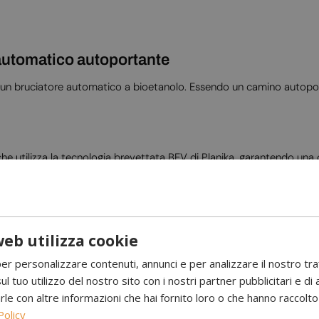
automatico autoportante
un bruciatore automatico a bioetanolo. Essendo un camino autoport
che utilizza la tecnologia brevettata BEV di Planika, garantendo una
porizza il bioetanolo prima della combustione. Questo permette di re
o spegnere automaticamente il camino, ed è incluso anche un telecom
eb utilizza cookie
per personalizzare contenuti, annunci e per analizzare il nostro tr
di circa 0,30 litri di bioetanolo all’ora e possono fornire fino a 2,
ul tuo utilizzo del nostro sito con i nostri partner pubblicitari e di 
 con altre informazioni che hai fornito loro o che hanno raccolto d
Policy