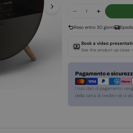
Quantità
Apri supporto 1 in modalità modal
Diminuisci La Quantità
Aumenta La Q
Reso entro 30 giorni
Spediz
Book a video presentat
See this product up close -
Metodi
Pagamento e sicurez
di
pagamento
I tuoi dati di pagamento ven
della carta di credito né vi 