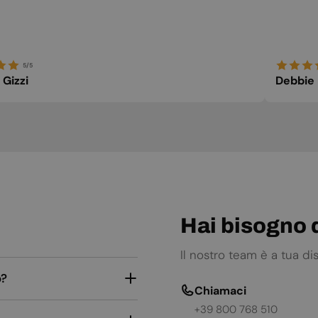
5/5
 Gizzi
Debbie
Hai bisogno d
Il nostro team è a tua d
o?
Chiamaci
+39 800 768 510