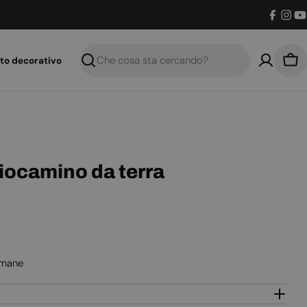
Facebo
Inst
Y
to decorativo
Ricerca
Car
Biocamino da terra
imane