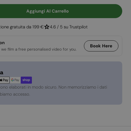
Apri supporto 2
e
Aggiungi Al Carrello
 Per Bubble Floor - Biocamino Da Terra
uantità Per Bubble Floor - Biocamino Da Terra
ione gratuita da 199 €
4.6 / 5 su Trustpilot
ion
Book Here
 we film a free personalised video for you.
za
gono elaborati in modo sicuro. Non memorizziamo i dati
abbiamo accesso.