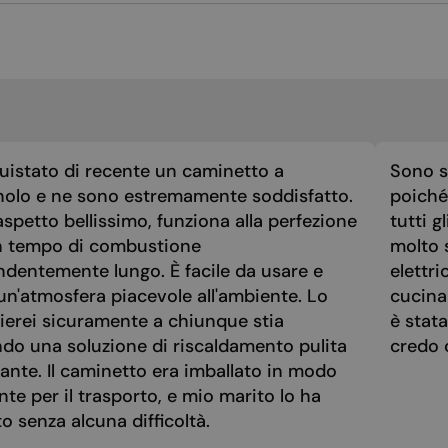
MALTESE
NORWEGIAN
POLISH
PORTUGUESE
ROMANIAN
uistato di recente un caminetto a
Sono st
RUSSIAN
nolo e ne sono estremamente soddisfatto.
poiché 
SERBIAN
spetto bellissimo, funziona alla perfezione
tutti g
SLOVAK
n tempo di combustione
molto 
ndentemente lungo. È facile da usare e
elettri
SLOVENIAN
un'atmosfera piacevole all'ambiente. Lo
cucina
SPANISH
ierei sicuramente a chiunque stia
è stat
ndo una soluzione di riscaldamento pulita
SWEDISH
credo 
ante. Il caminetto era imballato in modo
TURKISH
nte per il trasporto, e mio marito lo ha
UKRAINIAN
 senza alcuna difficoltà.