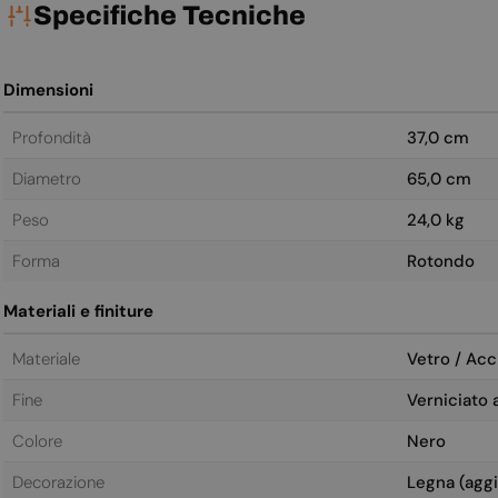
Specifiche Tecniche
Dimensioni
Profondità
37,0 cm
Diametro
65,0 cm
Peso
24,0 kg
Forma
Rotondo
Materiali e finiture
Materiale
Vetro / Acc
Fine
Verniciato 
Colore
Nero
Decorazione
Legna (aggi