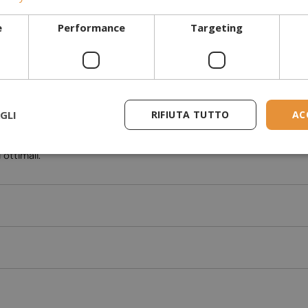
e
Performance
Targeting
+ Ceppi
per il camino, che può essere posizionato sopra il bruciatore
GLI
RIFIUTA TUTTO
AC
 parti con i propri Camini a bioetanolo, poiché ciò può causare surri
 ottimali.