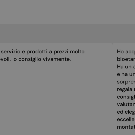
servizio e prodotti a prezzi molto
Ho acq
voli, lo consiglio vivamente.
bioeta
Ha un a
e ha u
sorpre
regala 
consigl
valuta
ed eleg
eccelle
montato