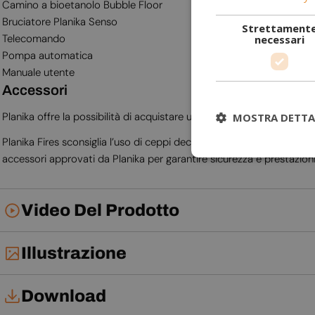
Camino a bioetanolo Bubble Floor
Bruciatore Planika Senso
Strettament
Telecomando
necessari
Pompa automatica
Manuale utente
Accessori
Planika offre la possibilità di acquistare un set decorativo
Griglia 
MOSTRA DETTA
Planika Fires sconsiglia l’uso di ceppi decorativi o pietre di terze
accessori approvati da Planika per garantire sicurezza e prestazioni
Video Del Prodotto
Illustrazione
Download