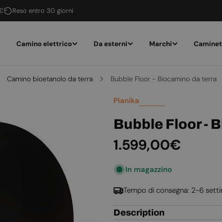
 €
Reso entro 30 giorni
Camino elettrico
Da esterni
Marchi
Caminet
Camino bioetanolo da terra
Bubble Floor - Biocamino da terra
Planika
Bubble Floor - 
Prezzo
1.599,00€
normale
In magazzino
Tempo di consegna: 2-6 sett
Description