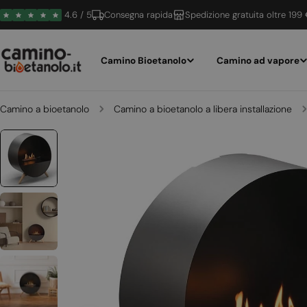
Vai
4.6 / 5
Consegna rapida
Spedizione gratuita oltre 199
al
contenuto
Camino Bioetanolo
Camino ad vapore
Camino a bioetanolo
Camino a bioetanolo a libera installazione