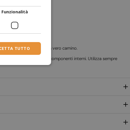
DANISH
Funzionalità
DUTCH
ESTONIAN
FINNISH
FRENCH
 per ricreare l’effetto di un vero camino.
CETTA TUTTO
GERMAN
scaldamento e danneggiare i componenti interni. Utilizza sempre
GREEK
HUNGARIAN
IRISH
ICELANDIC
ITALIAN
LATVIAN
LITHUANIAN