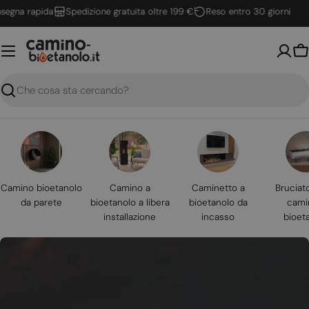
Vai
gna rapida
Spedizione gratuita oltre 199 €
Reso entro 30 giorni
al
contenuto
Ca
Ricerca
Camino bioetanolo
Camino a
Caminetto a
Bruciat
da parete
bioetanolo a libera
bioetanolo da
cami
installazione
incasso
bioet