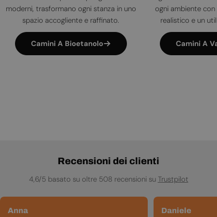
moderni, trasformano ogni stanza in uno
ogni ambiente con 
spazio accogliente e raffinato.
realistico e un uti
Camini A Bioetanolo
Camini A V
Recensioni dei clienti
4,6/5 basato su oltre 508 recensioni su
Trustpilot
Anna
Daniele