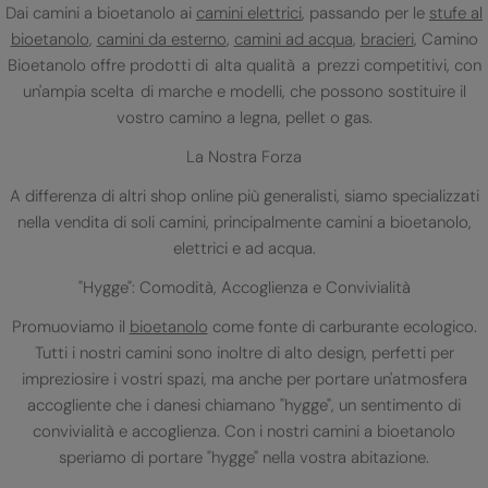
Dai camini a bioetanolo ai
camini elettrici
, passando per le
stufe al
bioetanolo
,
camini da esterno
,
camini ad acqua
,
bracieri
, Camino
Bioetanolo offre prodotti di alta qualità a prezzi competitivi, con
un'ampia scelta di marche e modelli, che possono sostituire il
vostro camino a legna, pellet o gas.
La Nostra Forza
A differenza di altri shop online più generalisti, siamo specializzati
nella vendita di soli camini, principalmente camini a bioetanolo,
elettrici e ad acqua.
"Hygge": Comodità, Accoglienza e Convivialità
Promuoviamo il
bioetanolo
come fonte di carburante ecologico.
Tutti i nostri camini sono inoltre di alto design, perfetti per
impreziosire i vostri spazi, ma anche per portare un'atmosfera
accogliente che i danesi chiamano "hygge", un sentimento di
convivialità e accoglienza. Con i nostri camini a bioetanolo
speriamo di portare "hygge" nella vostra abitazione.