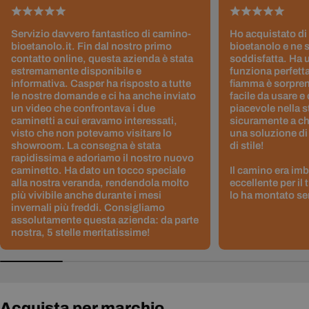
Servizio davvero fantastico di camino-
Ho acquistato di
bioetanolo.it. Fin dal nostro primo
bioetanolo e ne 
contatto online, questa azienda è stata
soddisfatta. Ha 
estremamente disponibile e
funziona perfetta
informativa. Casper ha risposto a tutte
fiamma è sorpre
le nostre domande e ci ha anche inviato
facile da usare e
un video che confrontava i due
piacevole nella s
caminetti a cui eravamo interessati,
sicuramente a ch
visto che non potevamo visitare lo
una soluzione di
showroom. La consegna è stata
di stile!
rapidissima e adoriamo il nostro nuovo
caminetto. Ha dato un tocco speciale
Il camino era im
alla nostra veranda, rendendola molto
eccellente per il
più vivibile anche durante i mesi
lo ha montato sen
invernali più freddi. Consigliamo
assolutamente questa azienda: da parte
nostra, 5 stelle meritatissime!
Acquista per marchio