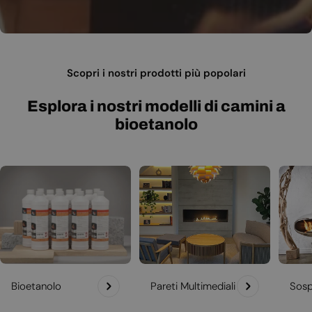
Scopri i nostri prodotti più popolari
Esplora i nostri modelli di camini a
bioetanolo
Bioetanolo
Pareti Multimediali
Sosp