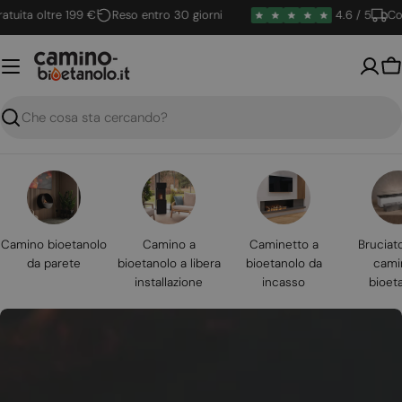
Vai
a oltre 199 €
Reso entro 30 giorni
4.6 / 5
Conseg
al
contenuto
Ca
Ricerca
Camino bioetanolo
Camino a
Caminetto a
Bruciat
da parete
bioetanolo a libera
bioetanolo da
cami
installazione
incasso
bioet