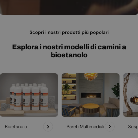
Scopri i nostri prodotti più popolari
Esplora i nostri modelli di camini a
bioetanolo
Bioetanolo
Pareti Multimediali
Sosp