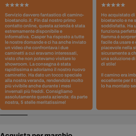
Servizio davvero fantastico di camino-
Ho acquistato di
bioetanolo.it. Fin dal nostro primo
bioetanolo e ne 
contatto online, questa azienda è stata
soddisfatta. Ha 
estremamente disponibile e
funziona perfetta
informativa. Casper ha risposto a tutte
fiamma è sorpre
le nostre domande e ci ha anche inviato
facile da usare e
un video che confrontava i due
piacevole nella s
caminetti a cui eravamo interessati,
sicuramente a ch
visto che non potevamo visitare lo
una soluzione di
showroom. La consegna è stata
di stile!
rapidissima e adoriamo il nostro nuovo
caminetto. Ha dato un tocco speciale
Il camino era im
alla nostra veranda, rendendola molto
eccellente per il
più vivibile anche durante i mesi
lo ha montato sen
invernali più freddi. Consigliamo
assolutamente questa azienda: da parte
nostra, 5 stelle meritatissime!
Acquista per marchio