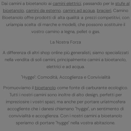
Dai camini a bioetanolo ai
camini elettrici
, passando per le
stufe al
bioetanolo
,
camini da esterno
,
camini ad acqua
,
bracieri
, Camino
Bioetanolo offre prodotti di alta qualità a prezzi competitivi, con
un'ampia scelta di marche e modelli, che possono sostituire il
vostro camino a legna, pellet o gas.
La Nostra Forza
A differenza di altri shop online più generalisti, siamo specializzati
nella vendita di soli camini, principalmente camini a bioetanolo,
elettrici e ad acqua.
"Hygge": Comodità, Accoglienza e Convivialità
Promuoviamo il
bioetanolo
come fonte di carburante ecologico.
Tutti i nostri camini sono inoltre di alto design, perfetti per
impreziosire i vostri spazi, ma anche per portare un'atmosfera
accogliente che i danesi chiamano "hygge", un sentimento di
convivialità e accoglienza. Con i nostri camini a bioetanolo
speriamo di portare "hygge" nella vostra abitazione.