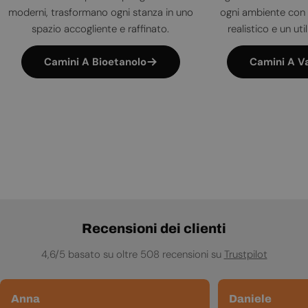
moderni, trasformano ogni stanza in uno
ogni ambiente con 
spazio accogliente e raffinato.
realistico e un uti
Camini A Bioetanolo
Camini A V
Recensioni dei clienti
4,6/5 basato su oltre 508 recensioni su
Trustpilot
Anna
Daniele