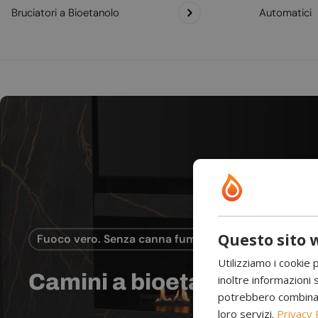
Bruciatori a Bioetanolo
Automatici
Questo sito w
Fuoco vero. Senza canna fumaria.
Utilizziamo i cookie 
Camini a bioetanolo
inoltre informazioni s
potrebbero combinarle
loro servizi.
Privacy 