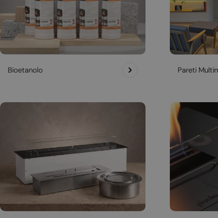
Bioetanolo
Pareti Multim