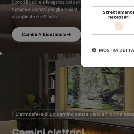
Scopri il calore e l'eleganza dei camini a bioetanolo. A combu
fumaria e perfetti per gli ambienti moderni, trasformano ogni
Strettament
accogliente e raffinato.
necessari
Camini A Bioetanolo
MOSTRA DETTA
L’atmosfera di un camino senza pensieri, con o senz
Camini elettrici