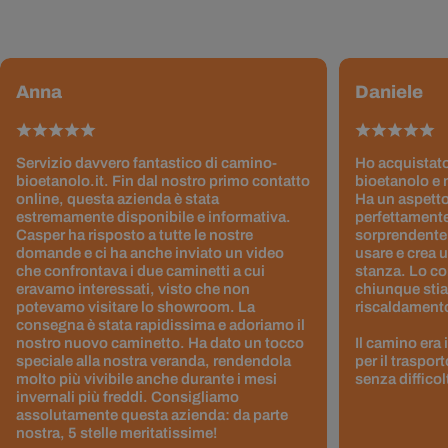
Anna
Daniele
Servizio davvero fantastico di camino-
Ho acquistato
bioetanolo.it. Fin dal nostro primo contatto
bioetanolo e 
online, questa azienda è stata
Ha un aspetto
estremamente disponibile e informativa.
perfettamente
Casper ha risposto a tutte le nostre
sorprendentem
domande e ci ha anche inviato un video
usare e crea 
che confrontava i due caminetti a cui
stanza. Lo co
eravamo interessati, visto che non
chiunque stia
potevamo visitare lo showroom. La
riscaldamento 
consegna è stata rapidissima e adoriamo il
nostro nuovo caminetto. Ha dato un tocco
Il camino era
speciale alla nostra veranda, rendendola
per il traspor
molto più vivibile anche durante i mesi
senza difficol
invernali più freddi. Consigliamo
assolutamente questa azienda: da parte
nostra, 5 stelle meritatissime!