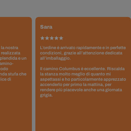
Sara
 la nostra
L’ordine è arrivato rapidamente e in perfette
 realizzata
condizioni, grazie all’attenzione dedicata
splendida e un
all’imballaggio.
Camino-
 modo
Il camino Columbus è eccellente. Riscalda
nda stufa che
la stanza molto meglio di quanto mi
ice di
aspettassi e ho particolarmente apprezzato
accenderlo per primo la mattina, per
rendere più piacevole anche una giornata
grigia.