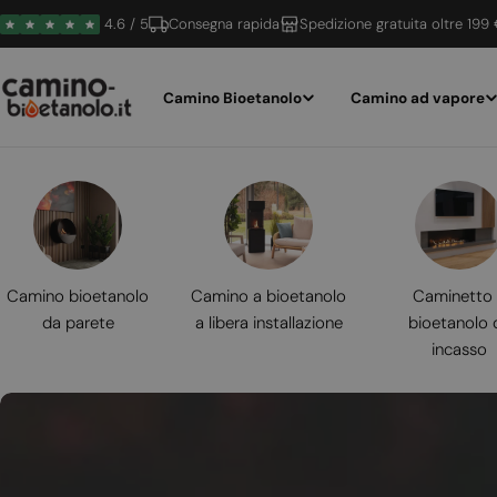
Vai
4.6 / 5
Consegna rapida
Spedizione gratuita oltre 199
al
contenuto
Camino Bioetanolo
Camino ad vapore
Camino bioetanolo
Camino a bioetanolo
Caminetto
da parete
a libera installazione
bioetanolo 
incasso