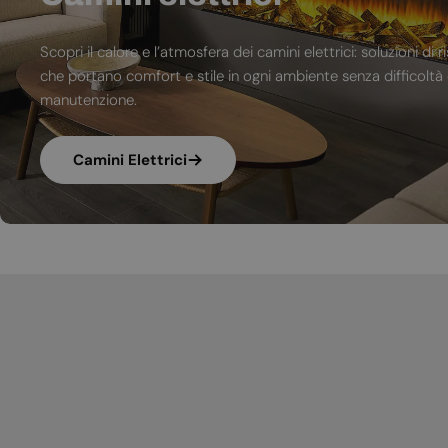
Scopri il calore e l’atmosfera dei camini elettrici: soluzioni 
che portano comfort e stile in ogni ambiente senza difficoltà d
manutenzione.
Camini Elettrici