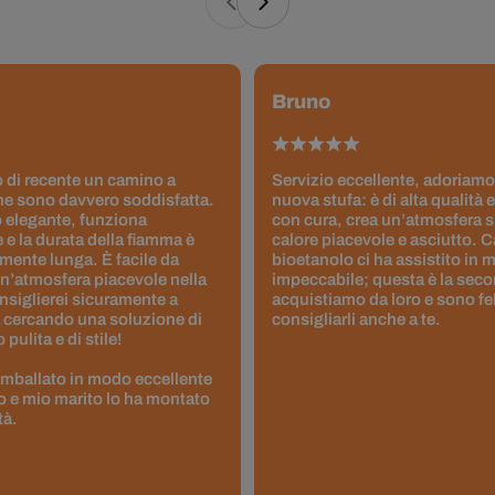
Bruno
 di recente un camino a
Servizio eccellente, adoriamo
ne sono davvero soddisfatta.
nuova stufa: è di alta qualità e
 elegante, funziona
con cura, crea un’atmosfera 
 e la durata della fiamma è
calore piacevole e asciutto. 
ente lunga. È facile da
bioetanolo ci ha assistito in
un’atmosfera piacevole nella
impeccabile; questa è la seco
nsiglierei sicuramente a
acquistiamo da loro e sono fel
 cercando una soluzione di
consigliarli anche a te.
pulita e di stile!
 imballato in modo eccellente
to e mio marito lo ha montato
tà.