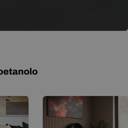
ioetanolo