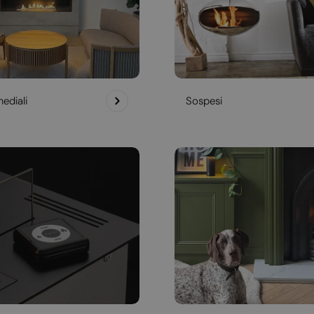
ediali
Sospesi