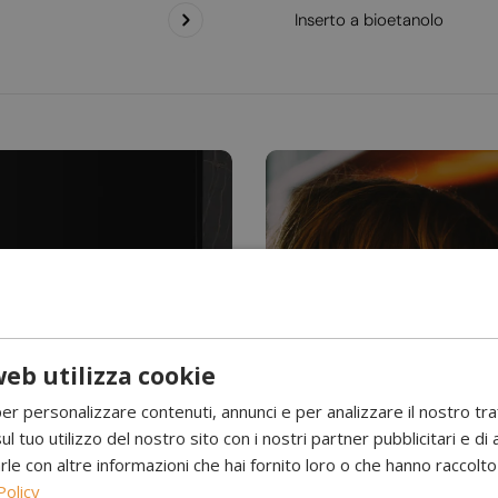
Inserto a bioetanolo
eb utilizza cookie
Hai mai visto l’acqu
per personalizzare contenuti, annunci e per analizzare il nostro tr
Camini a 
ul tuo utilizzo del nostro sito con i nostri partner pubblicitari e di 
 con altre informazioni che hai fornito loro o che hanno raccolto d
Policy