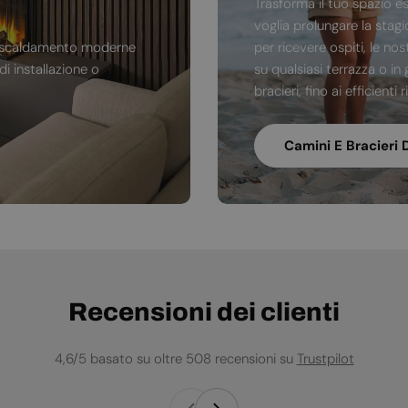
Trasforma il tuo spazio e
voglia prolungare la stag
di riscaldamento moderne
per ricevere ospiti, le no
i installazione o
su qualsiasi terrazza o in 
bracieri, fino ai efficienti
Camini E Bracieri 
Recensioni dei clienti
4,6/5 basato su oltre 508 recensioni su
Trustpilot