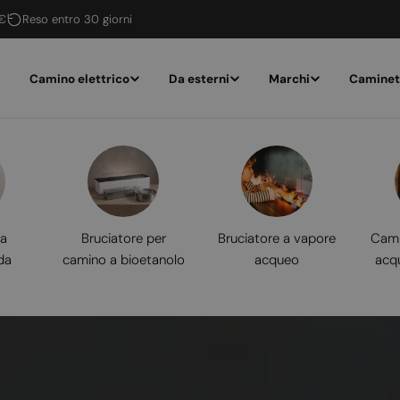
 €
Reso entro 30 giorni
Camino elettrico
Da esterni
Marchi
Caminet
 a
Bruciatore per
Bruciatore a vapore
Cami
da
camino a bioetanolo
acqueo
acq