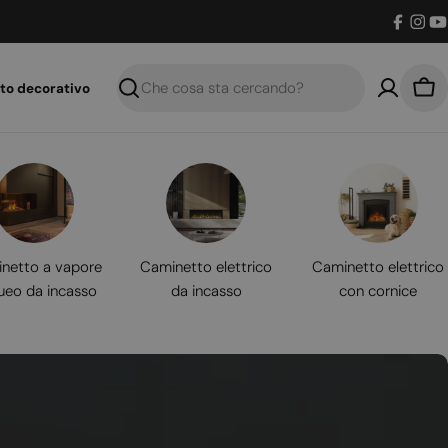
Facebo
Inst
Y
to decorativo
Ricerca
Car
netto a vapore
Caminetto elettrico
Caminetto elettrico
ueo da incasso
da incasso
con cornice