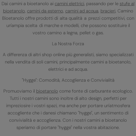
Dai camini a bioetanolo ai
camini elettrici
, passando per le
stufe al
bioetanolo
,
camini da esterno
,
camini ad acqua
,
bracieri
, Camino
Bioetanolo offre prodotti di alta qualità a prezzi competitivi, con
un'ampia scelta di marche e modelli, che possono sostituire il
vostro camino a legna, pellet o gas.
La Nostra Forza
A differenza di altri shop online più generalisti, siamo specializzati
nella vendita di soli camini, principalmente camini a bioetanolo,
elettrici e ad acqua.
"Hygge": Comodità, Accoglienza e Convivialità
Promuoviamo il
bioetanolo
come fonte di carburante ecologico.
Tutti i nostri camini sono inoltre di alto design, perfetti per
impreziosire i vostri spazi, ma anche per portare un'atmosfera
accogliente che i danesi chiamano "hygge", un sentimento di
convivialità e accoglienza. Con i nostri camini a bioetanolo
speriamo di portare "hygge" nella vostra abitazione.