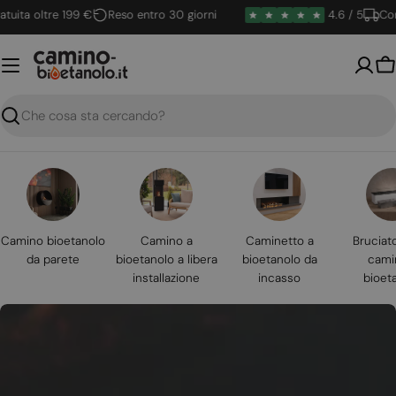
Vai
a oltre 199 €
Reso entro 30 giorni
4.6 / 5
Consegn
al
contenuto
Ca
Ricerca
Camino bioetanolo
Camino a
Caminetto a
Bruciat
da parete
bioetanolo a libera
bioetanolo da
cami
installazione
incasso
bioet