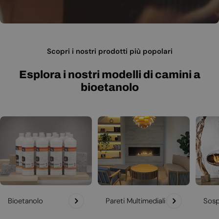
Scopri i nostri prodotti più popolari
Esplora i nostri modelli di camini a
bioetanolo
Bioetanolo
Pareti Multimediali
Sosp