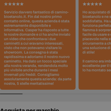
Servizio davvero fantastico di camino-
Ho acquistato di
bioetanolo.it. Fin dal nostro primo
bioetanolo e ne 
contatto online, questa azienda è stata
soddisfatta. Ha 
estremamente disponibile e
funziona perfetta
informativa. Casper ha risposto a tutte
fiamma è sorpre
le nostre domande e ci ha anche inviato
facile da usare e
un video che confrontava i due
piacevole nella s
caminetti a cui eravamo interessati,
sicuramente a ch
visto che non potevamo visitare lo
una soluzione di
showroom. La consegna è stata
di stile!
rapidissima e adoriamo il nostro nuovo
caminetto. Ha dato un tocco speciale
Il camino era im
alla nostra veranda, rendendola molto
eccellente per il
più vivibile anche durante i mesi
lo ha montato sen
invernali più freddi. Consigliamo
assolutamente questa azienda: da parte
nostra, 5 stelle meritatissime!
Acquista per marchio