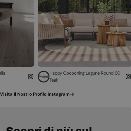
Happy Cocooning Lagune Round 60
Converti i
Teak
funzionant
Visita Il Nostro Profilo Instagram