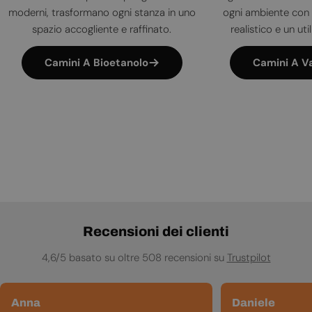
moderni, trasformano ogni stanza in uno
ogni ambiente con 
spazio accogliente e raffinato.
realistico e un uti
Camini A Bioetanolo
Camini A V
Recensioni dei clienti
4,6/5 basato su oltre 508 recensioni su
Trustpilot
Anna
Daniele