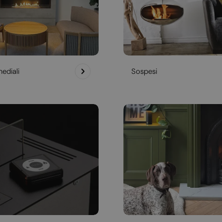
ediali
Sospesi