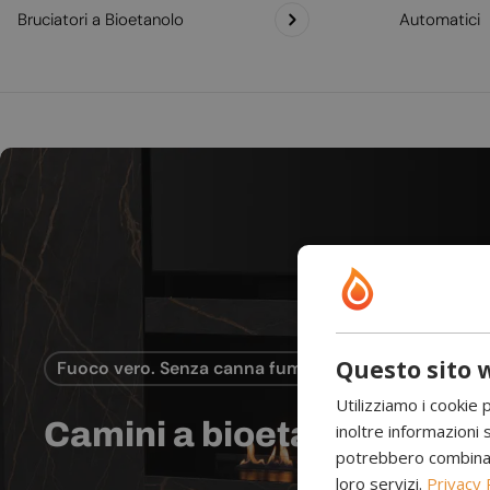
Bruciatori a Bioetanolo
Automatici
Questo sito w
Fuoco vero. Senza canna fumaria.
Utilizziamo i cookie 
Camini a bioetanolo
inoltre informazioni s
potrebbero combinarle
loro servizi.
Privacy 