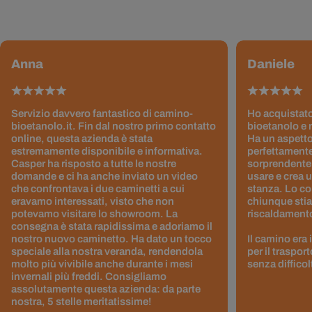
Anna
Daniele
Servizio davvero fantastico di camino-
Ho acquistato
bioetanolo.it. Fin dal nostro primo contatto
bioetanolo e 
online, questa azienda è stata
Ha un aspetto
estremamente disponibile e informativa.
perfettamente
Casper ha risposto a tutte le nostre
sorprendentem
domande e ci ha anche inviato un video
usare e crea 
che confrontava i due caminetti a cui
stanza. Lo co
eravamo interessati, visto che non
chiunque stia
potevamo visitare lo showroom. La
riscaldamento 
consegna è stata rapidissima e adoriamo il
nostro nuovo caminetto. Ha dato un tocco
Il camino era
speciale alla nostra veranda, rendendola
per il traspor
molto più vivibile anche durante i mesi
senza difficol
invernali più freddi. Consigliamo
assolutamente questa azienda: da parte
nostra, 5 stelle meritatissime!