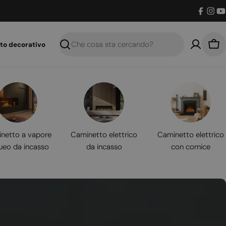
Facebo
Inst
Y
to decorativo
Ricerca
Car
netto a vapore
Caminetto elettrico
Caminetto elettrico
ueo da incasso
da incasso
con cornice