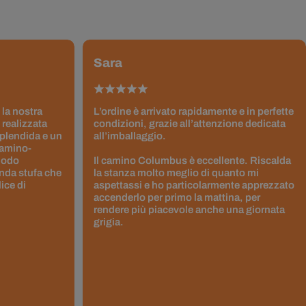
Sara
 la nostra
L’ordine è arrivato rapidamente e in perfette
 realizzata
condizioni, grazie all’attenzione dedicata
splendida e un
all’imballaggio.
Camino-
 modo
Il camino Columbus è eccellente. Riscalda
nda stufa che
la stanza molto meglio di quanto mi
ice di
aspettassi e ho particolarmente apprezzato
accenderlo per primo la mattina, per
rendere più piacevole anche una giornata
grigia.