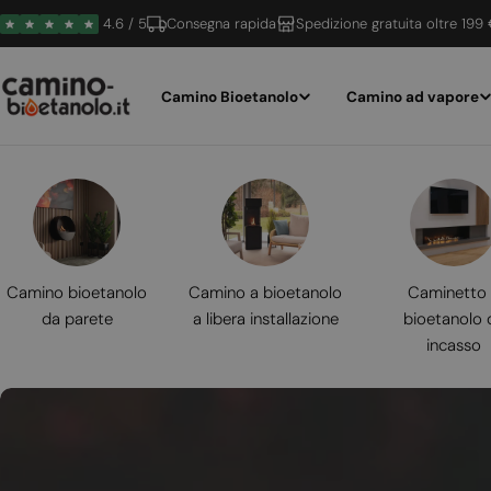
Vai
4.6 / 5
Consegna rapida
Spedizione gratuita oltre 199
al
contenuto
Camino Bioetanolo
Camino ad vapore
Camino bioetanolo
Camino a bioetanolo
Caminetto
da parete
a libera installazione
bioetanolo 
incasso