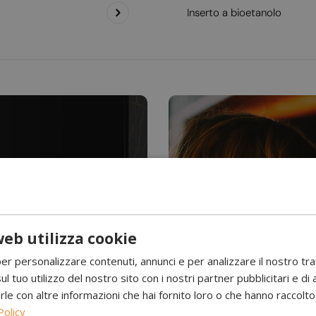
Inserto a bioetanolo
eb utilizza cookie
Hai mai visto l’acqu
per personalizzare contenuti, annunci e per analizzare il nostro tr
Camini a 
ul tuo utilizzo del nostro sito con i nostri partner pubblicitari e di 
 con altre informazioni che hai fornito loro o che hanno raccolto d
Policy