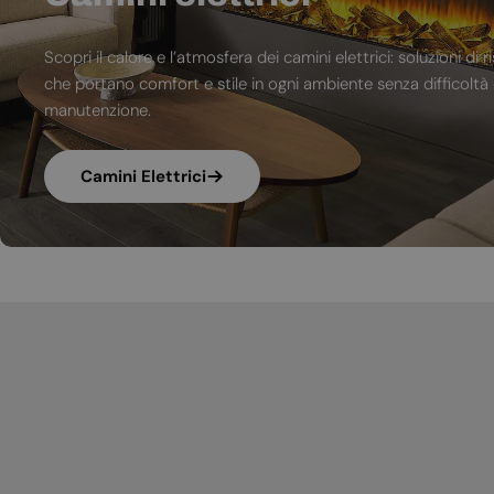
Scopri il calore e l’atmosfera dei camini elettrici: soluzioni 
che portano comfort e stile in ogni ambiente senza difficoltà d
manutenzione.
Camini Elettrici