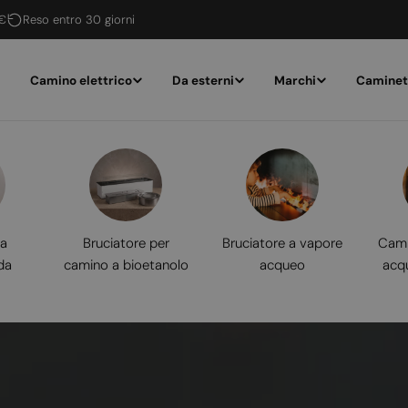
 €
Reso entro 30 giorni
Camino elettrico
Da esterni
Marchi
Caminet
 a
Bruciatore per
Bruciatore a vapore
Cami
da
camino a bioetanolo
acqueo
acq