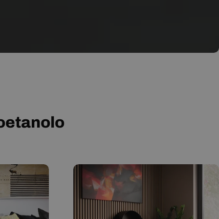
ioetanolo