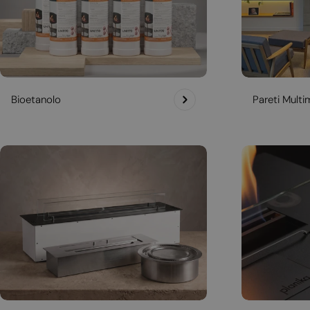
Bioetanolo
Pareti Multim