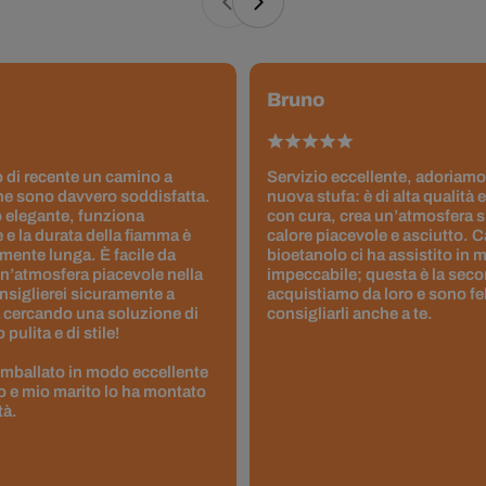
Bruno
 di recente un camino a
Servizio eccellente, adoriamo
ne sono davvero soddisfatta.
nuova stufa: è di alta qualità e
 elegante, funziona
con cura, crea un’atmosfera 
 e la durata della fiamma è
calore piacevole e asciutto. 
ente lunga. È facile da
bioetanolo ci ha assistito in
un’atmosfera piacevole nella
impeccabile; questa è la seco
nsiglierei sicuramente a
acquistiamo da loro e sono fel
 cercando una soluzione di
consigliarli anche a te.
pulita e di stile!
 imballato in modo eccellente
to e mio marito lo ha montato
tà.