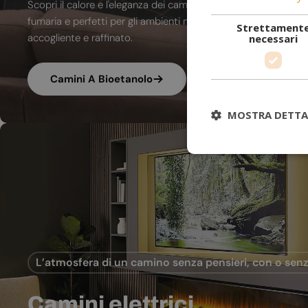
Scopri il calore e l'eleganza dei camini a bioetanolo. A combu
fumaria e perfetti per gli ambienti moderni, trasformano ogni
Strettament
accogliente e raffinato.
necessari
Camini A Bioetanolo
MOSTRA DETTA
L’atmosfera di un camino senza pensieri, con o senz
Camini elettrici