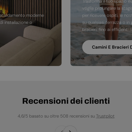
Trasforma il tuo spazio e
voglia prolungare la stag
di riscaldamento moderne
per ricevere ospiti, le no
i installazione o
su qualsiasi terrazza o in 
bracieri, fino ai efficienti
Camini E Bracieri 
Recensioni dei clienti
4,6/5 basato su oltre 508 recensioni su
Trustpilot