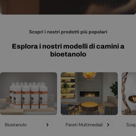
Scopri i nostri prodotti più popolari
Esplora i nostri modelli di camini a
bioetanolo
Bioetanolo
Pareti Multimediali
Sosp