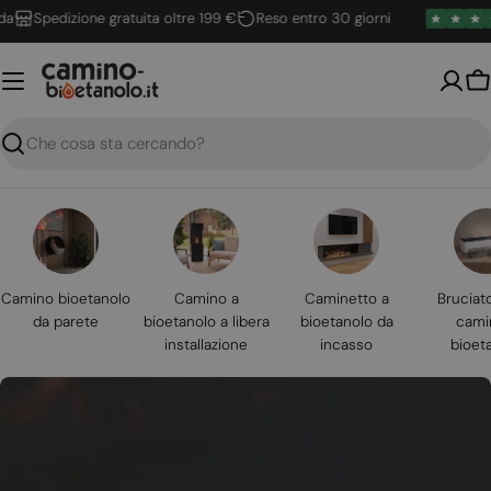
Vai
Spedizione gratuita oltre 199 €
Reso entro 30 giorni
al
contenuto
Ca
Ricerca
Camino bioetanolo
Camino a
Caminetto a
Bruciat
da parete
bioetanolo a libera
bioetanolo da
cami
installazione
incasso
bioet