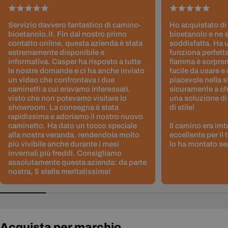
Servizio davvero fantastico di camino-
Ho acquistato di
bioetanolo.it. Fin dal nostro primo
bioetanolo e ne 
contatto online, questa azienda è stata
soddisfatta. Ha 
estremamente disponibile e
funziona perfetta
informativa. Casper ha risposto a tutte
fiamma è sorpre
le nostre domande e ci ha anche inviato
facile da usare e
un video che confrontava i due
piacevole nella s
caminetti a cui eravamo interessati,
sicuramente a ch
visto che non potevamo visitare lo
una soluzione di
showroom. La consegna è stata
di stile!
rapidissima e adoriamo il nostro nuovo
caminetto. Ha dato un tocco speciale
Il camino era im
alla nostra veranda, rendendola molto
eccellente per il
più vivibile anche durante i mesi
lo ha montato sen
invernali più freddi. Consigliamo
assolutamente questa azienda: da parte
nostra, 5 stelle meritatissime!
Acquista per marchio