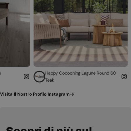
Happy Cocooning Lagune Round 60
Converti il 
Teak
funzionante
Visita Il Nostro Profilo Instagram