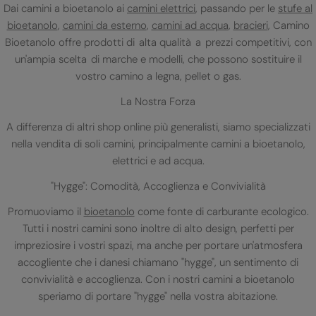
Dai camini a bioetanolo ai
camini elettrici
, passando per le
stufe al
bioetanolo
,
camini da esterno
,
camini ad acqua
,
bracieri
, Camino
Bioetanolo offre prodotti di alta qualità a prezzi competitivi, con
un'ampia scelta di marche e modelli, che possono sostituire il
vostro camino a legna, pellet o gas.
La Nostra Forza
A differenza di altri shop online più generalisti, siamo specializzati
nella vendita di soli camini, principalmente camini a bioetanolo,
elettrici e ad acqua.
"Hygge": Comodità, Accoglienza e Convivialità
Promuoviamo il
bioetanolo
come fonte di carburante ecologico.
Tutti i nostri camini sono inoltre di alto design, perfetti per
impreziosire i vostri spazi, ma anche per portare un'atmosfera
accogliente che i danesi chiamano "hygge", un sentimento di
convivialità e accoglienza. Con i nostri camini a bioetanolo
speriamo di portare "hygge" nella vostra abitazione.