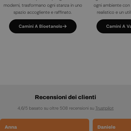
moderni, trasformano ogni stanza in uno
ogni ambiente con 
spazio accogliente e raffinato.
realistico e un uti
Camini A Bioetanolo
Camini A V
Recensioni dei clienti
4,6/5 basato su oltre 508 recensioni su
Trustpilot
Anna
Daniele