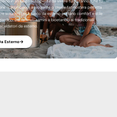
sterno in un luogo accogliente da vivere tutto l’anno. Che tu
ione con un calore avvolgente o creare l’atmosfera perfetta
stre soluzioni per il fuoco da esterno portano comfort e stile
giardino. Dai raffinati camini a bioetanolo ai tradizionali
 riscaldatori da esterno.
Da Esterno