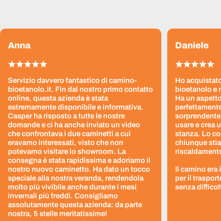
Anna
Daniele
Servizio davvero fantastico di camino-
Ho acquistato
bioetanolo.it. Fin dal nostro primo contatto
bioetanolo e 
online, questa azienda è stata
Ha un aspetto
estremamente disponibile e informativa.
perfettamente
Casper ha risposto a tutte le nostre
sorprendentem
domande e ci ha anche inviato un video
usare e crea 
che confrontava i due caminetti a cui
stanza. Lo co
eravamo interessati, visto che non
chiunque stia
potevamo visitare lo showroom. La
riscaldamento 
consegna è stata rapidissima e adoriamo il
nostro nuovo caminetto. Ha dato un tocco
Il camino era
speciale alla nostra veranda, rendendola
per il traspor
molto più vivibile anche durante i mesi
senza difficol
invernali più freddi. Consigliamo
assolutamente questa azienda: da parte
nostra, 5 stelle meritatissime!