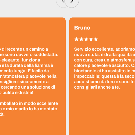
Bruno
 di recente un camino a
Servizio eccellente, adoriamo
ne sono davvero soddisfatta.
nuova stufa: è di alta qualità e
 elegante, funziona
con cura, crea un’atmosfera 
 e la durata della fiamma è
calore piacevole e asciutto. 
ente lunga. È facile da
bioetanolo ci ha assistito in
un’atmosfera piacevole nella
impeccabile; questa è la seco
nsiglierei sicuramente a
acquistiamo da loro e sono fel
 cercando una soluzione di
consigliarli anche a te.
pulita e di stile!
 imballato in modo eccellente
to e mio marito lo ha montato
tà.