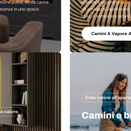
stione pulita, senza canna
I camini a vapore acqueo
 stanza in uno spazio
né emissioni. Valorizzano
utilizzo semplice e sicuro.
Camini A Vapore 
Crea calore all'apert
a calore.
Camini e b