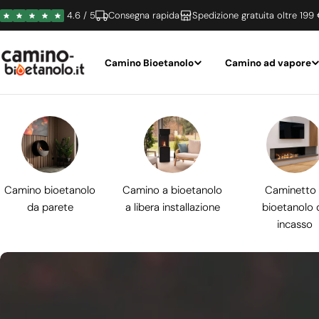
Vai
4.6 / 5
Consegna rapida
Spedizione gratuita oltre 199
al
contenuto
Camino Bioetanolo
Camino ad vapore
Camino bioetanolo
Camino a bioetanolo
Caminetto
da parete
a libera installazione
bioetanolo 
incasso