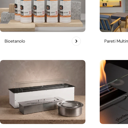
Bioetanolo
Pareti Multim