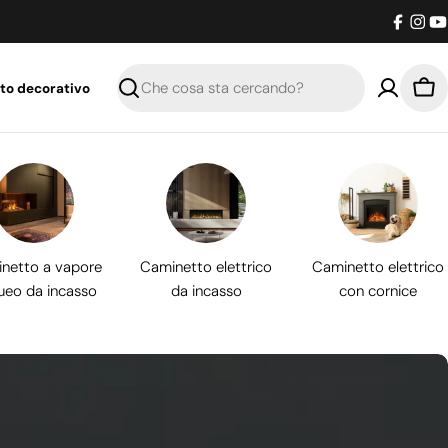
Facebo
Inst
Y
to decorativo
Ricerca
Car
netto a vapore
Caminetto elettrico
Caminetto elettrico
ueo da incasso
da incasso
con cornice