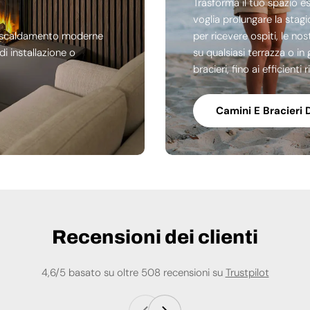
Trasforma il tuo spazio e
voglia prolungare la stag
di riscaldamento moderne
per ricevere ospiti, le no
i installazione o
su qualsiasi terrazza o in 
bracieri, fino ai efficienti
Camini E Bracieri 
Recensioni dei clienti
4,6/5 basato su oltre 508 recensioni su
Trustpilot