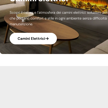
Scopri il calore e l’atmosfera dei camini elettrici: soluzioni 
che portano comfort e stile in ogni ambiente senza difficoltà d
manutenzione.
Camini Elettrici