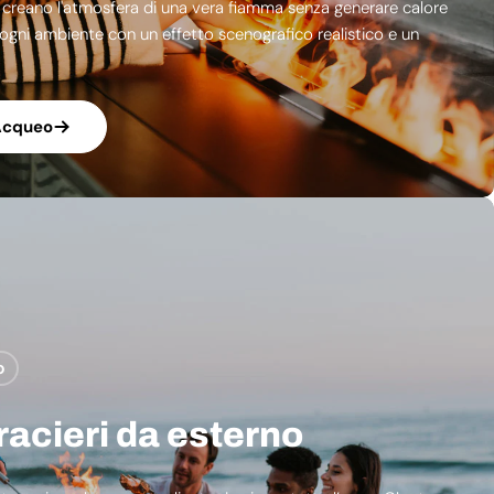
 creano l'atmosfera di una vera fiamma senza generare calore
 ogni ambiente con un effetto scenografico realistico e un
Acqueo
o
racieri da esterno