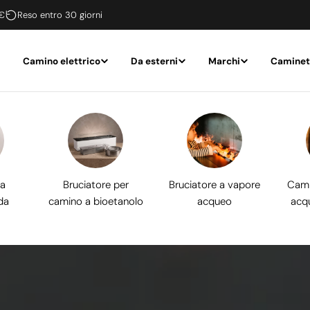
 €
Reso entro 30 giorni
Camino elettrico
Da esterni
Marchi
Caminet
 a
Bruciatore per
Bruciatore a vapore
Cami
da
camino a bioetanolo
acqueo
acq