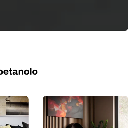
ioetanolo