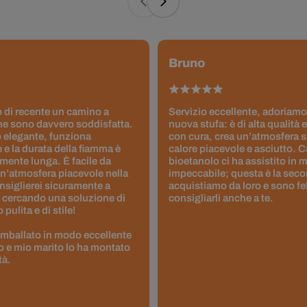
Bruno
 di recente un camino a
Servizio eccellente, adoriamo
ne sono davvero soddisfatta.
nuova stufa: è di alta qualità e
 elegante, funziona
con cura, crea un’atmosfera 
 e la durata della fiamma è
calore piacevole e asciutto. 
ente lunga. È facile da
bioetanolo ci ha assistito in
un’atmosfera piacevole nella
impeccabile; questa è la seco
nsiglierei sicuramente a
acquistiamo da loro e sono fel
 cercando una soluzione di
consigliarli anche a te.
pulita e di stile!
 imballato in modo eccellente
to e mio marito lo ha montato
tà.