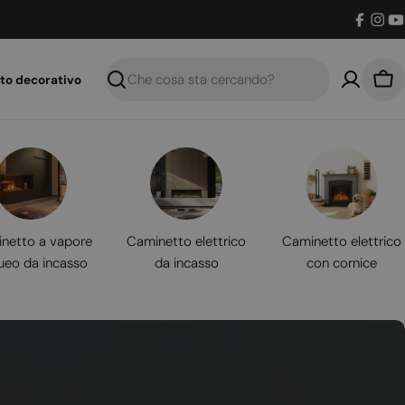
Facebo
Inst
Y
to decorativo
Ricerca
Car
netto a vapore
Caminetto elettrico
Caminetto elettrico
ueo da incasso
da incasso
con cornice