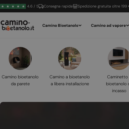
Vai
4.6 / 5
Consegna rapida
Spedizione gratuita oltre 199
al
contenuto
Camino Bioetanolo
Camino ad vapore
Camino bioetanolo
Camino a bioetanolo
Caminetto
da parete
a libera installazione
bioetanolo 
incasso