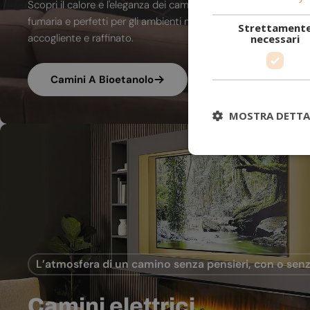
Scopri il calore e l'eleganza dei camini a bioetanolo. A combu
fumaria e perfetti per gli ambienti moderni, trasformano ogni
Strettament
accogliente e raffinato.
necessari
Camini A Bioetanolo
MOSTRA DETTA
L’atmosfera di un camino senza pensieri, con o senz
Camini elettrici