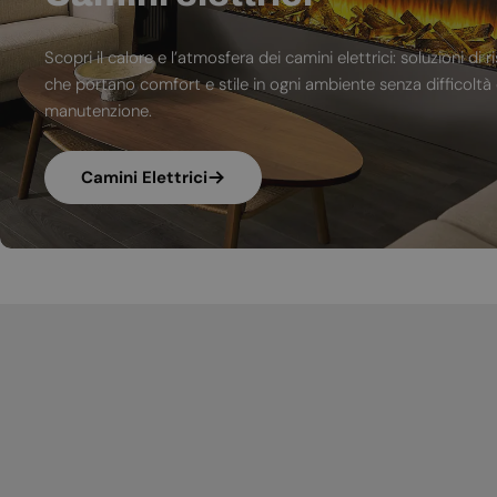
Scopri il calore e l’atmosfera dei camini elettrici: soluzioni 
che portano comfort e stile in ogni ambiente senza difficoltà d
manutenzione.
Camini Elettrici