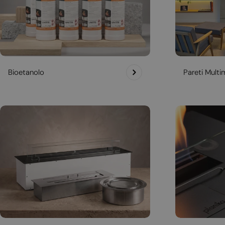
Bioetanolo
Pareti Multim