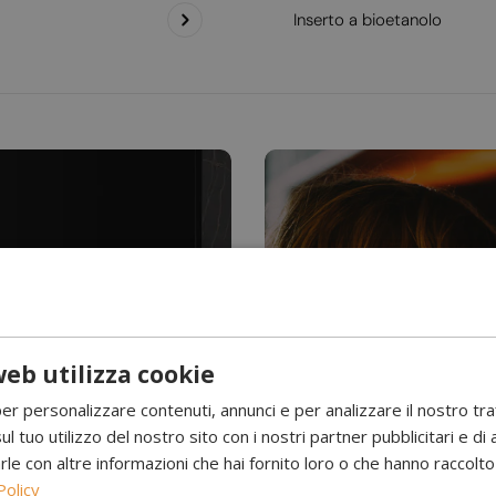
Inserto a bioetanolo
eb utilizza cookie
Hai mai visto l’acqu
per personalizzare contenuti, annunci e per analizzare il nostro tr
Camini a 
ul tuo utilizzo del nostro sito con i nostri partner pubblicitari e di 
 con altre informazioni che hai fornito loro o che hanno raccolto d
Policy