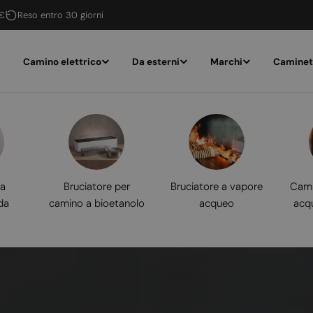
 €
Reso entro 30 giorni
Camino elettrico
Da esterni
Marchi
Caminet
 a
Bruciatore per
Bruciatore a vapore
Cami
da
camino a bioetanolo
acqueo
acq