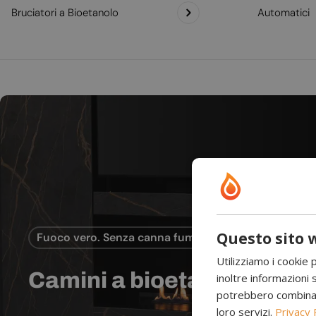
Bruciatori a Bioetanolo
Automatici
Questo sito w
Fuoco vero. Senza canna fumaria.
Utilizziamo i cookie 
Camini a bioetanolo
inoltre informazioni s
potrebbero combinarle
loro servizi.
Privacy 