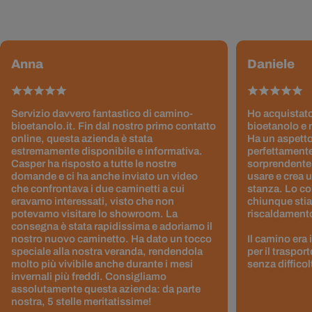
Anna
Daniele
Servizio davvero fantastico di camino-
Ho acquistato
bioetanolo.it. Fin dal nostro primo contatto
bioetanolo e 
online, questa azienda è stata
Ha un aspetto
estremamente disponibile e informativa.
perfettamente
Casper ha risposto a tutte le nostre
sorprendentem
domande e ci ha anche inviato un video
usare e crea 
che confrontava i due caminetti a cui
stanza. Lo co
eravamo interessati, visto che non
chiunque stia
potevamo visitare lo showroom. La
riscaldamento 
consegna è stata rapidissima e adoriamo il
nostro nuovo caminetto. Ha dato un tocco
Il camino era
speciale alla nostra veranda, rendendola
per il traspor
molto più vivibile anche durante i mesi
senza difficol
invernali più freddi. Consigliamo
assolutamente questa azienda: da parte
nostra, 5 stelle meritatissime!