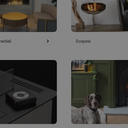
ediali
Sospesi