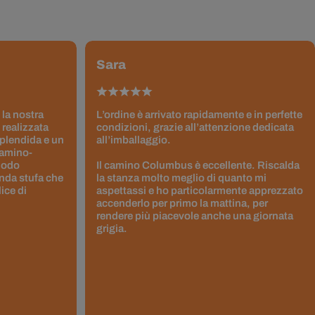
Sara
 la nostra
L’ordine è arrivato rapidamente e in perfette
 realizzata
condizioni, grazie all’attenzione dedicata
splendida e un
all’imballaggio.
Camino-
 modo
Il camino Columbus è eccellente. Riscalda
nda stufa che
la stanza molto meglio di quanto mi
ice di
aspettassi e ho particolarmente apprezzato
accenderlo per primo la mattina, per
rendere più piacevole anche una giornata
grigia.