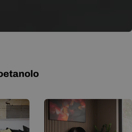
ioetanolo