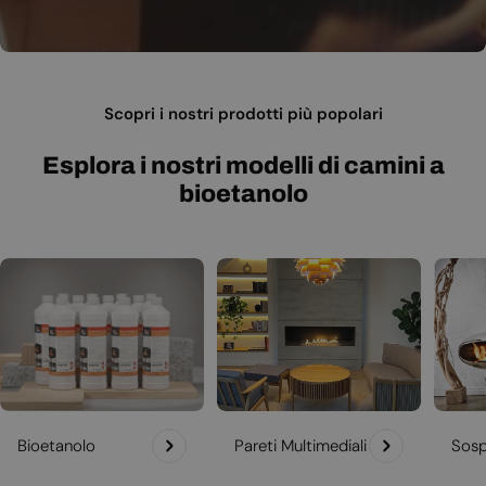
Scopri i nostri prodotti più popolari
Esplora i nostri modelli di camini a
bioetanolo
Bioetanolo
Pareti Multimediali
Sosp