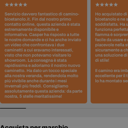
Servizio davvero fantastico di camino-
Ho acquistato di
bioetanolo.it. Fin dal nostro primo
bioetanolo e ne 
contatto online, questa azienda è stata
soddisfatta. Ha 
estremamente disponibile e
funziona perfetta
informativa. Casper ha risposto a tutte
fiamma è sorpre
le nostre domande e ci ha anche inviato
facile da usare e
un video che confrontava i due
piacevole nella s
caminetti a cui eravamo interessati,
sicuramente a ch
visto che non potevamo visitare lo
una soluzione di
showroom. La consegna è stata
di stile!
rapidissima e adoriamo il nostro nuovo
caminetto. Ha dato un tocco speciale
Il camino era im
alla nostra veranda, rendendola molto
eccellente per il
più vivibile anche durante i mesi
lo ha montato sen
invernali più freddi. Consigliamo
assolutamente questa azienda: da parte
nostra, 5 stelle meritatissime!
Acquista per marchio