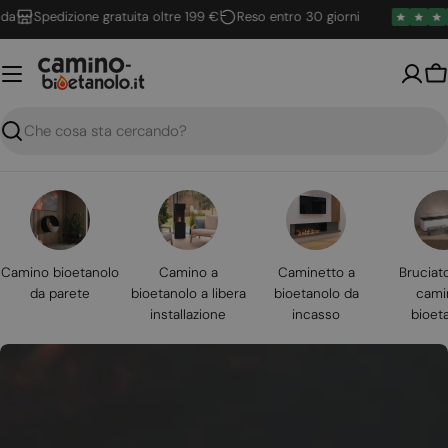
Vai
Spedizione gratuita oltre 199 €
Reso entro 30 giorni
al
contenuto
Ca
Ricerca
Camino bioetanolo
Camino a
Caminetto a
Bruciat
da parete
bioetanolo a libera
bioetanolo da
cami
installazione
incasso
bioet