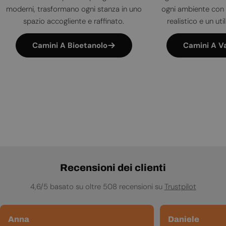
moderni, trasformano ogni stanza in uno
ogni ambiente con 
spazio accogliente e raffinato.
realistico e un uti
Camini A Bioetanolo
Camini A V
Recensioni dei clienti
4,6/5 basato su oltre 508 recensioni su
Trustpilot
Anna
Daniele