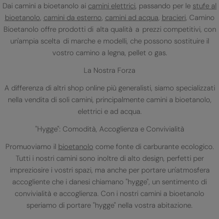
Dai camini a bioetanolo ai
camini elettrici
, passando per le
stufe al
bioetanolo
,
camini da esterno
,
camini ad acqua
,
bracieri
, Camino
Bioetanolo offre prodotti di alta qualità a prezzi competitivi, con
un'ampia scelta di marche e modelli, che possono sostituire il
vostro camino a legna, pellet o gas.
La Nostra Forza
A differenza di altri shop online più generalisti, siamo specializzati
nella vendita di soli camini, principalmente camini a bioetanolo,
elettrici e ad acqua.
"Hygge": Comodità, Accoglienza e Convivialità
Promuoviamo il
bioetanolo
come fonte di carburante ecologico.
Tutti i nostri camini sono inoltre di alto design, perfetti per
impreziosire i vostri spazi, ma anche per portare un'atmosfera
accogliente che i danesi chiamano "hygge", un sentimento di
convivialità e accoglienza. Con i nostri camini a bioetanolo
speriamo di portare "hygge" nella vostra abitazione.