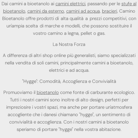
Dai camini a bioetanolo ai
camini elettrici
, passando per le
stufe al
bioetanolo
,
camini da esterno
,
camini ad acqua
,
bracieri
, Camino
Bioetanolo offre prodotti di alta qualità a prezzi competitivi, con
un'ampia scelta di marche e modelli, che possono sostituire il
vostro camino a legna, pellet o gas.
La Nostra Forza
A differenza di altri shop online più generalisti, siamo specializzati
nella vendita di soli camini, principalmente camini a bioetanolo,
elettrici e ad acqua.
"Hygge": Comodità, Accoglienza e Convivialità
Promuoviamo il
bioetanolo
come fonte di carburante ecologico.
Tutti i nostri camini sono inoltre di alto design, perfetti per
impreziosire i vostri spazi, ma anche per portare un'atmosfera
accogliente che i danesi chiamano "hygge", un sentimento di
convivialità e accoglienza. Con i nostri camini a bioetanolo
speriamo di portare "hygge" nella vostra abitazione.