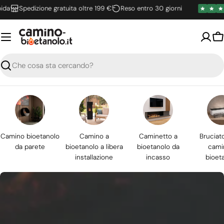
Vai
Spedizione gratuita oltre 199 €
Reso entro 30 giorni
al
contenuto
Ca
Ricerca
Camino bioetanolo
Camino a
Caminetto a
Bruciat
da parete
bioetanolo a libera
bioetanolo da
cami
installazione
incasso
bioet