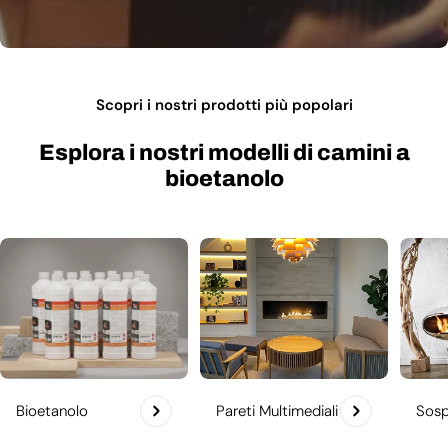
Scopri i nostri prodotti più popolari
Esplora i nostri modelli di camini a
bioetanolo
Bioetanolo
Pareti Multimediali
Sosp