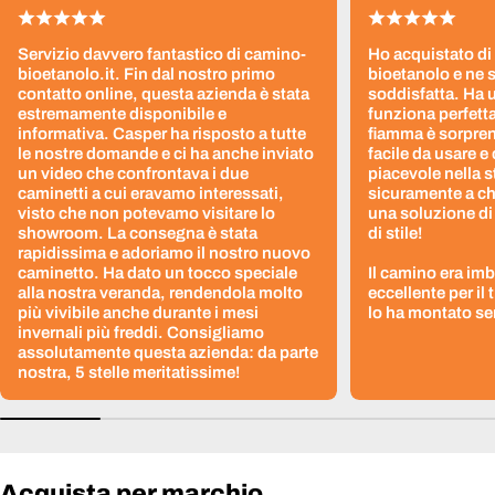
Servizio davvero fantastico di camino-
Ho acquistato di
bioetanolo.it. Fin dal nostro primo
bioetanolo e ne 
contatto online, questa azienda è stata
soddisfatta. Ha 
estremamente disponibile e
funziona perfetta
informativa. Casper ha risposto a tutte
fiamma è sorpre
le nostre domande e ci ha anche inviato
facile da usare e
un video che confrontava i due
piacevole nella s
caminetti a cui eravamo interessati,
sicuramente a ch
visto che non potevamo visitare lo
una soluzione di
showroom. La consegna è stata
di stile!
rapidissima e adoriamo il nostro nuovo
caminetto. Ha dato un tocco speciale
Il camino era im
alla nostra veranda, rendendola molto
eccellente per il
più vivibile anche durante i mesi
lo ha montato sen
invernali più freddi. Consigliamo
assolutamente questa azienda: da parte
nostra, 5 stelle meritatissime!
Acquista per marchio