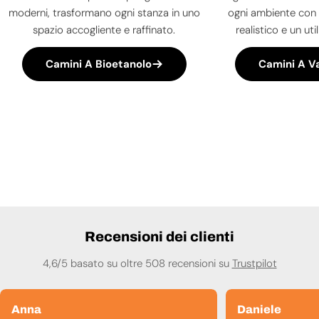
moderni, trasformano ogni stanza in uno
ogni ambiente con 
spazio accogliente e raffinato.
realistico e un uti
Camini A Bioetanolo
Camini A V
Recensioni dei clienti
4,6/5 basato su oltre 508 recensioni su
Trustpilot
Anna
Daniele