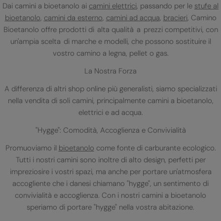
Dai camini a bioetanolo ai
camini elettrici
, passando per le
stufe al
bioetanolo
,
camini da esterno
,
camini ad acqua
,
bracieri
, Camino
Bioetanolo offre prodotti di alta qualità a prezzi competitivi, con
un'ampia scelta di marche e modelli, che possono sostituire il
vostro camino a legna, pellet o gas.
La Nostra Forza
A differenza di altri shop online più generalisti, siamo specializzati
nella vendita di soli camini, principalmente camini a bioetanolo,
elettrici e ad acqua.
"Hygge": Comodità, Accoglienza e Convivialità
Promuoviamo il
bioetanolo
come fonte di carburante ecologico.
Tutti i nostri camini sono inoltre di alto design, perfetti per
impreziosire i vostri spazi, ma anche per portare un'atmosfera
accogliente che i danesi chiamano "hygge", un sentimento di
convivialità e accoglienza. Con i nostri camini a bioetanolo
speriamo di portare "hygge" nella vostra abitazione.