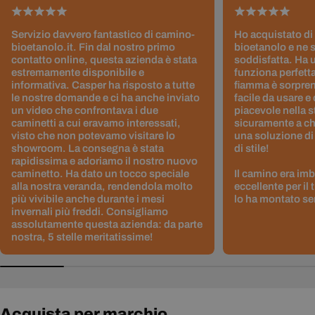
Servizio davvero fantastico di camino-
Ho acquistato di
bioetanolo.it. Fin dal nostro primo
bioetanolo e ne 
contatto online, questa azienda è stata
soddisfatta. Ha 
estremamente disponibile e
funziona perfetta
informativa. Casper ha risposto a tutte
fiamma è sorpre
le nostre domande e ci ha anche inviato
facile da usare e
un video che confrontava i due
piacevole nella s
caminetti a cui eravamo interessati,
sicuramente a ch
visto che non potevamo visitare lo
una soluzione di
showroom. La consegna è stata
di stile!
rapidissima e adoriamo il nostro nuovo
caminetto. Ha dato un tocco speciale
Il camino era im
alla nostra veranda, rendendola molto
eccellente per il
più vivibile anche durante i mesi
lo ha montato sen
invernali più freddi. Consigliamo
assolutamente questa azienda: da parte
nostra, 5 stelle meritatissime!
Acquista per marchio