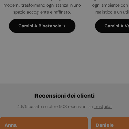
moderni, trasformano ogni stanza in uno
ogni ambiente con 
spazio accogliente e raffinato.
realistico e un uti
Camini A Bioetanolo
Camini A V
Recensioni dei clienti
4,6/5 basato su oltre 508 recensioni su
Trustpilot
Anna
Daniele