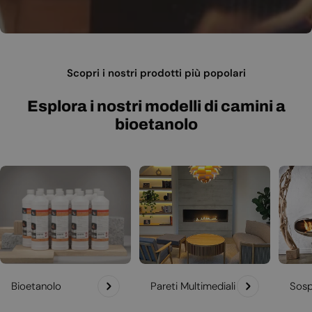
Scopri i nostri prodotti più popolari
Esplora i nostri modelli di camini a
bioetanolo
Bioetanolo
Pareti Multimediali
Sosp