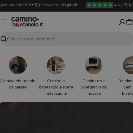
Vai
ita oltre 199 €
Reso entro 30 giorni
4.6 / 5
Conse
al
contenuto
Ca
Ricerca
Camino bioetanolo
Camino a
Caminetto a
Bruciat
da parete
bioetanolo a libera
bioetanolo da
cami
installazione
incasso
bioet