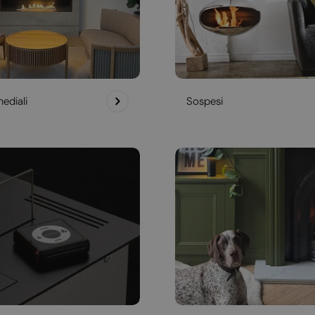
ediali
Sospesi