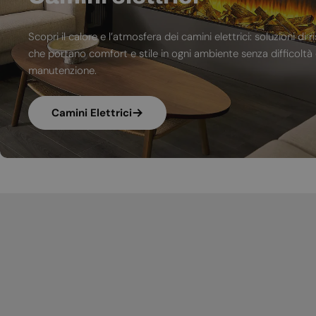
Scopri il calore e l’atmosfera dei camini elettrici: soluzioni 
che portano comfort e stile in ogni ambiente senza difficoltà d
manutenzione.
Camini Elettrici