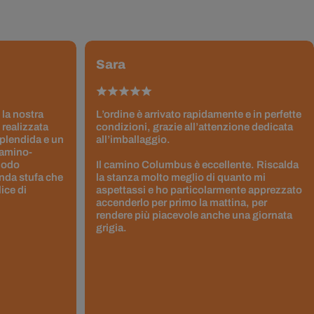
Sara
 la nostra
L’ordine è arrivato rapidamente e in perfette
 realizzata
condizioni, grazie all’attenzione dedicata
splendida e un
all’imballaggio.
Camino-
 modo
Il camino Columbus è eccellente. Riscalda
nda stufa che
la stanza molto meglio di quanto mi
ice di
aspettassi e ho particolarmente apprezzato
accenderlo per primo la mattina, per
rendere più piacevole anche una giornata
grigia.