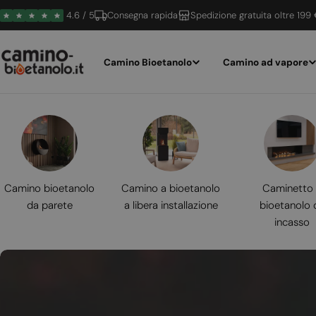
Vai
4.6 / 5
Consegna rapida
Spedizione gratuita oltre 199
al
contenuto
Camino Bioetanolo
Camino ad vapore
Camino bioetanolo
Camino a bioetanolo
Caminetto
da parete
a libera installazione
bioetanolo 
incasso