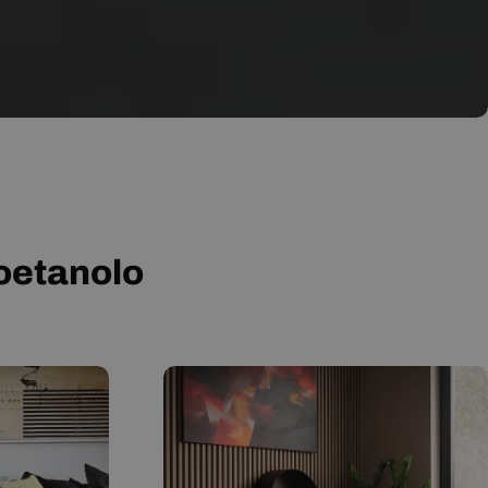
ioetanolo