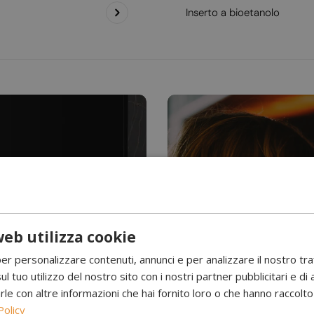
Inserto a bioetanolo
eb utilizza cookie
Hai mai visto l’acqu
per personalizzare contenuti, annunci e per analizzare il nostro tr
Camini a 
ul tuo utilizzo del nostro sito con i nostri partner pubblicitari e di 
 con altre informazioni che hai fornito loro o che hanno raccolto d
Policy