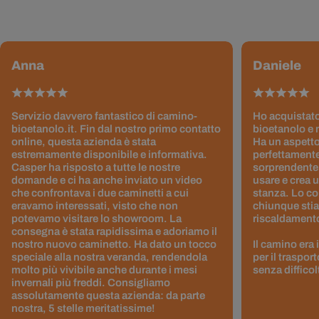
Anna
Daniele
Servizio davvero fantastico di camino-
Ho acquistato
bioetanolo.it. Fin dal nostro primo contatto
bioetanolo e 
online, questa azienda è stata
Ha un aspetto
estremamente disponibile e informativa.
perfettamente
Casper ha risposto a tutte le nostre
sorprendentem
domande e ci ha anche inviato un video
usare e crea 
che confrontava i due caminetti a cui
stanza. Lo co
eravamo interessati, visto che non
chiunque stia
potevamo visitare lo showroom. La
riscaldamento 
consegna è stata rapidissima e adoriamo il
nostro nuovo caminetto. Ha dato un tocco
Il camino era
speciale alla nostra veranda, rendendola
per il traspor
molto più vivibile anche durante i mesi
senza difficol
invernali più freddi. Consigliamo
assolutamente questa azienda: da parte
nostra, 5 stelle meritatissime!