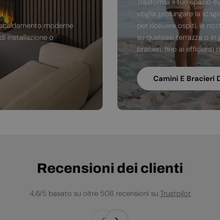
Trasforma il tuo spazio e
voglia prolungare la stag
di riscaldamento moderne
per ricevere ospiti, le no
i installazione o
su qualsiasi terrazza o in 
bracieri, fino ai efficienti
Camini E Bracieri 
Recensioni dei clienti
4,6/5 basato su oltre 508 recensioni su
Trustpilot