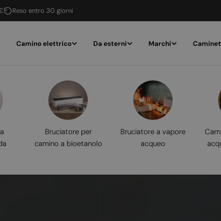
 €
Reso entro 30 giorni
Camino elettrico
Da esterni
Marchi
Caminet
 a
Bruciatore per
Bruciatore a vapore
Cami
da
camino a bioetanolo
acqueo
acq