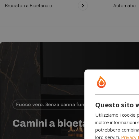
Bruciatori a Bioetanolo
Automatici
Questo sito w
Fuoco vero. Senza canna fumaria.
Utilizziamo i cookie 
Camini a bioetanolo
inoltre informazioni s
potrebbero combinarle
loro servizi.
Privacy 