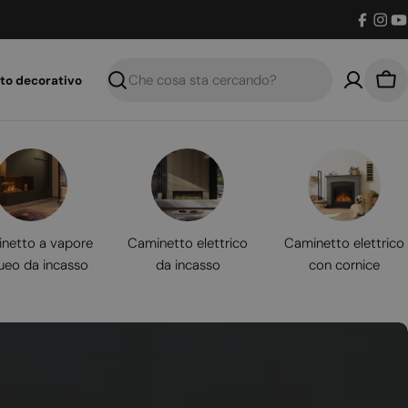
Facebo
Inst
Y
to decorativo
Ricerca
Car
netto a vapore
Caminetto elettrico
Caminetto elettrico
ueo da incasso
da incasso
con cornice