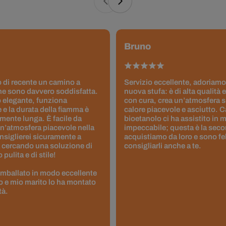
Bruno
 di recente un camino a
Servizio eccellente, adoriamo
ne sono davvero soddisfatta.
nuova stufa: è di alta qualità e
 elegante, funziona
con cura, crea un’atmosfera 
 e la durata della fiamma è
calore piacevole e asciutto. 
ente lunga. È facile da
bioetanolo ci ha assistito in
un’atmosfera piacevole nella
impeccabile; questa è la seco
nsiglierei sicuramente a
acquistiamo da loro e sono fel
 cercando una soluzione di
consigliarli anche a te.
pulita e di stile!
 imballato in modo eccellente
to e mio marito lo ha montato
tà.