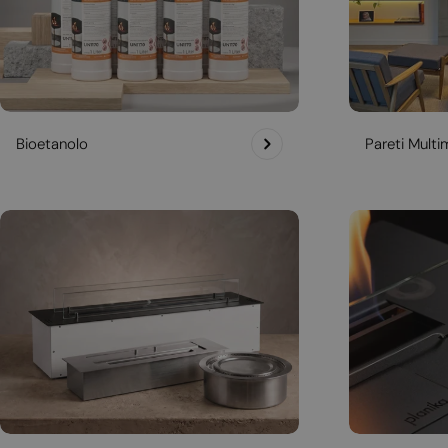
Bioetanolo
Pareti Multim