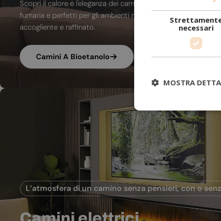
Scopri il calore e l'eleganza dei camini a bioetanolo. A combu
fumaria e perfetti per gli ambienti moderni, trasformano ogni
Strettament
accogliente e raffinato.
necessari
Camini A Bioetanolo
MOSTRA DETTA
L’atmosfera di un camino senza pensieri, con o senz
Camini elettrici