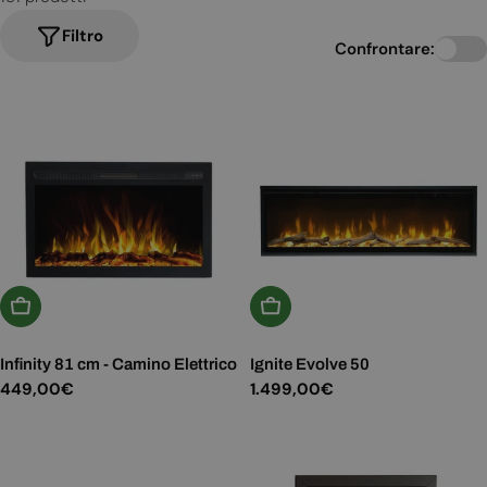
Filtro
Confrontare:
Aggiungi Al Carrello
Aggiungi Al Carrello
Infinity 81 cm - Camino Elettrico
Ignite Evolve 50
Prezzo
449,00€
Prezzo
1.499,00€
normale
normale