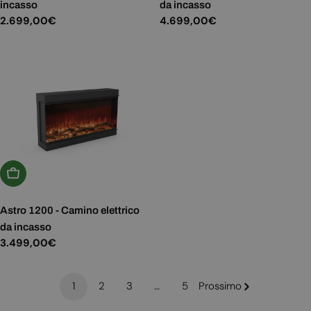
incasso
da incasso
Prezzo
2.699,00€
Prezzo
4.699,00€
normale
normale
Aggiungi Al Carrello
Astro 1200 - Camino elettrico
da incasso
Prezzo
3.499,00€
normale
1
2
3
…
5
Prossimo