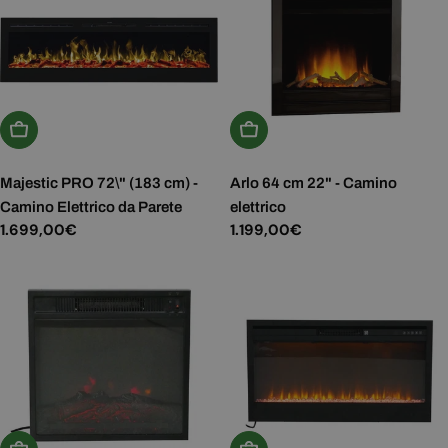
Aggiungi Al Carrello
Scegli Le Opzioni
Majestic PRO 72\" (183 cm) -
Arlo 64 cm 22" - Camino
Camino Elettrico da Parete
elettrico
Prezzo
1.699,00€
Prezzo
1.199,00€
normale
normale