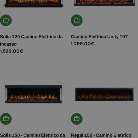
Aggiungi Al Carrello
Aggiungi Al Carrello
Solis 120 Camino Elettrico da
Camino Elettrico Unity 107
Prezzo
1.099,00€
Incasso
normale
Prezzo
1.599,00€
normale
Aggiungi Al Carrello
Aggiungi Al Carrello
Solis 150 - Camino Elettrico da
Regal 152 - Camino Elettrico