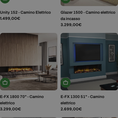
Unity 152 - Camino Elettrico
Glazer 1500 - Camino elettrico
Prezzo
1.499,00€
da incasso
normale
Prezzo
3.299,00€
normale
Aggiungi Al Carrello
Aggiungi Al Carrello
E-FX 1800 70" - Camino
E-FX 1300 51" - Camino
elettrico
elettrico
Prezzo
3.299,00€
Prezzo
2.699,00€
normale
normale