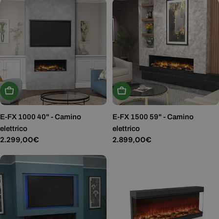
Aggiungi Al Carrello
Aggiungi Al Carrello
E-FX 1000 40" - Camino
E-FX 1500 59" - Camino
elettrico
elettrico
Prezzo
2.299,00€
Prezzo
2.899,00€
normale
normale