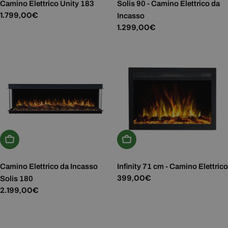
Camino Elettrico Unity 183
Solis 90 - Camino Elettrico da
Prezzo
1.799,00€
Incasso
normale
Prezzo
1.299,00€
normale
Aggiungi Al Carrello
Aggiungi Al Carrello
Camino Elettrico da Incasso
Infinity 71 cm - Camino Elettrico
Prezzo
399,00€
Solis 180
normale
Prezzo
2.199,00€
normale