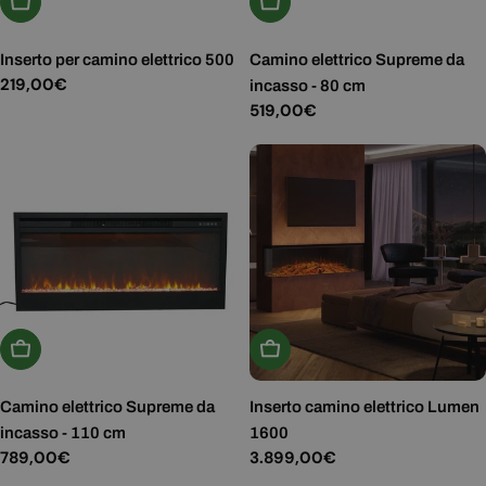
Aggiungi Al Carrello
Aggiungi Al Carrello
Inserto per camino elettrico 500
Camino elettrico Supreme da
Prezzo
219,00€
incasso - 80 cm
normale
Prezzo
519,00€
normale
Aggiungi Al Carrello
Aggiungi Al Carrello
Camino elettrico Supreme da
Inserto camino elettrico Lumen
incasso - 110 cm
1600
Prezzo
789,00€
Prezzo
3.899,00€
normale
normale