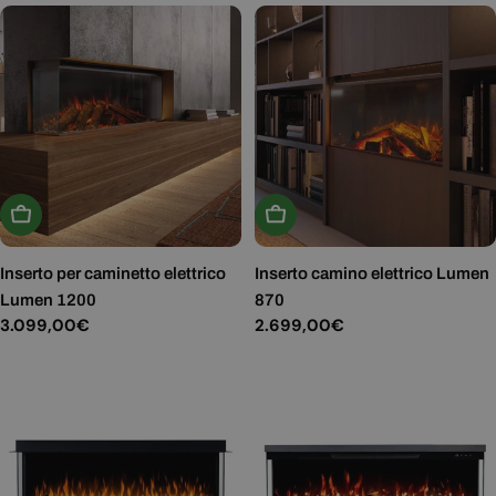
Aggiungi Al Carrello
Aggiungi Al Carrello
Inserto per caminetto elettrico
Inserto camino elettrico Lumen
Lumen 1200
870
Prezzo
3.099,00€
Prezzo
2.699,00€
normale
normale