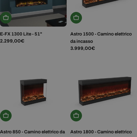
Aggiungi Al Carrello
Aggiungi Al Carrello
E-FX 1300 Lite - 51"
Astro 1500 - Camino elettrico
Prezzo
2.299,00€
da incasso
normale
Prezzo
3.999,00€
normale
Aggiungi Al Carrello
Aggiungi Al Carrello
Astro 850 - Camino elettrico da
Astro 1800 - Camino elettrico