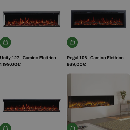
Aggiungi Al Carrello
Aggiungi Al Carrello
Unity 127 - Camino Elettrico
Regal 106 - Camino Elettrico
Prezzo
1.199,00€
Prezzo
869,00€
normale
normale
Aggiungi Al Carrello
Aggiungi Al Carrello