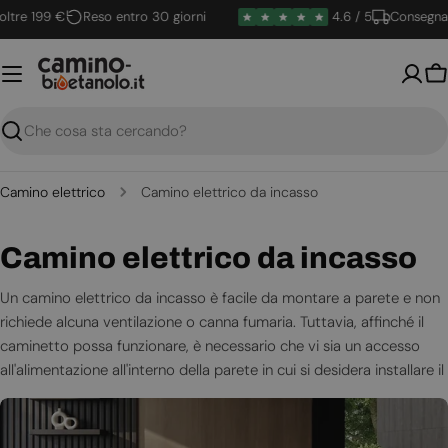
Vai
re 199 €
Reso entro 30 giorni
4.6 / 5
Consegna rap
al
contenuto
Ca
Ricerca
Camino elettrico
Camino elettrico da incasso
C
Camino elettrico da incasso
o
Un
c
amino elettrico da incasso
è facile da montare a parete e non
richiede alcuna ventilazione o canna fumaria. Tuttavia, affinché il
l
caminetto possa funzionare, è necessario che vi sia un accesso
l
all'alimentazione all'interno della parete in cui si desidera installare il
caminetto elettrico.
e
Con questi caminetti non si avranno problemi di fumo e di fatica
z