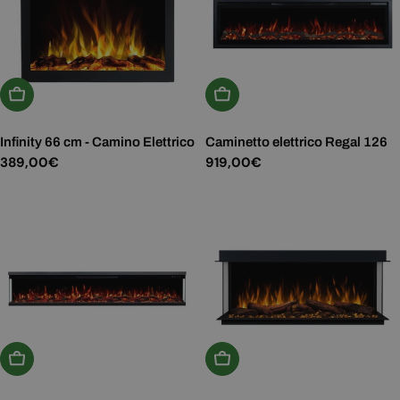
Aggiungi Al Carrello
Aggiungi Al Carrello
Infinity 66 cm - Camino Elettrico
Caminetto elettrico Regal 126
Prezzo
389,00€
Prezzo
919,00€
normale
normale
Aggiungi Al Carrello
Aggiungi Al Carrello