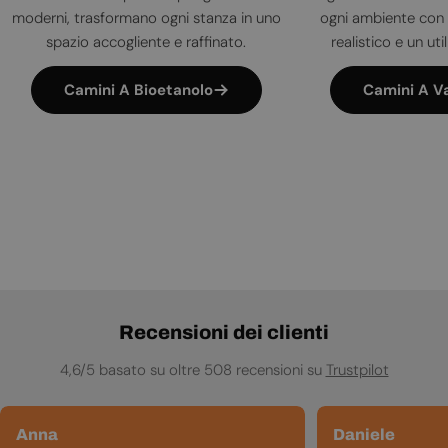
moderni, trasformano ogni stanza in uno
ogni ambiente con 
spazio accogliente e raffinato.
realistico e un uti
Camini A Bioetanolo
Camini A V
Recensioni dei clienti
4,6/5 basato su oltre 508 recensioni su
Trustpilot
Anna
Daniele