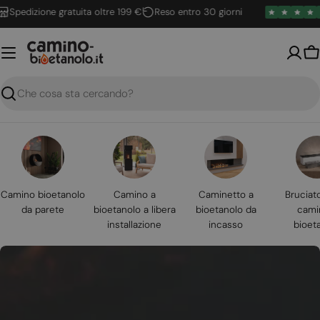
Vai
edizione gratuita oltre 199 €
Reso entro 30 giorni
4
al
contenuto
Ca
Ricerca
Camino bioetanolo
Camino a
Caminetto a
Bruciat
da parete
bioetanolo a libera
bioetanolo da
cami
installazione
incasso
bioet