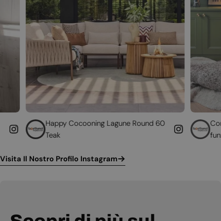
ppy Cocooning Lagune Round 60
Converti il tuo cam
ak
funzionante
Visita Il Nostro Profilo Instagram