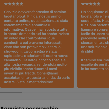
Servizio davvero fantastico di camino-
Ho acquistato di
bioetanolo.it. Fin dal nostro primo
bioetanolo e ne 
contatto online, questa azienda è stata
soddisfatta. Ha 
estremamente disponibile e
funziona perfetta
informativa. Casper ha risposto a tutte
fiamma è sorpre
le nostre domande e ci ha anche inviato
facile da usare e
un video che confrontava i due
piacevole nella s
caminetti a cui eravamo interessati,
sicuramente a ch
visto che non potevamo visitare lo
una soluzione di
showroom. La consegna è stata
di stile!
rapidissima e adoriamo il nostro nuovo
caminetto. Ha dato un tocco speciale
Il camino era im
alla nostra veranda, rendendola molto
eccellente per il
più vivibile anche durante i mesi
lo ha montato sen
invernali più freddi. Consigliamo
assolutamente questa azienda: da parte
nostra, 5 stelle meritatissime!
Acquista per marchio