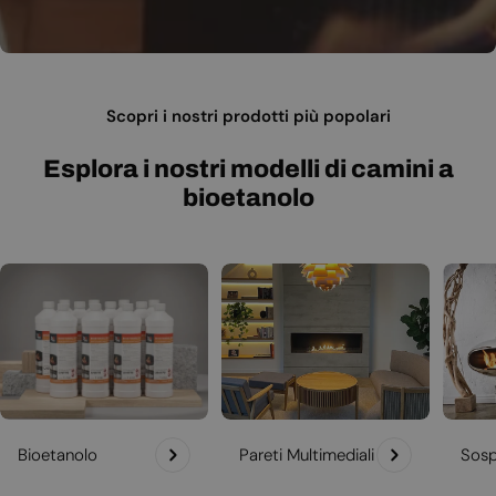
Scopri i nostri prodotti più popolari
Esplora i nostri modelli di camini a
bioetanolo
Bioetanolo
Pareti Multimediali
Sosp