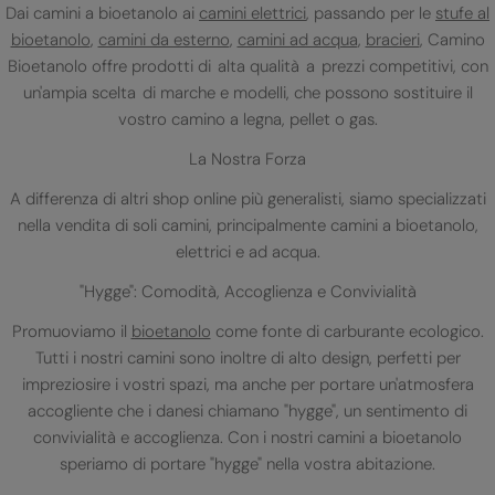
Dai camini a bioetanolo ai
camini elettrici
, passando per le
stufe al
bioetanolo
,
camini da esterno
,
camini ad acqua
,
bracieri
, Camino
Bioetanolo offre prodotti di alta qualità a prezzi competitivi, con
un'ampia scelta di marche e modelli, che possono sostituire il
vostro camino a legna, pellet o gas.
La Nostra Forza
A differenza di altri shop online più generalisti, siamo specializzati
nella vendita di soli camini, principalmente camini a bioetanolo,
elettrici e ad acqua.
"Hygge": Comodità, Accoglienza e Convivialità
Promuoviamo il
bioetanolo
come fonte di carburante ecologico.
Tutti i nostri camini sono inoltre di alto design, perfetti per
impreziosire i vostri spazi, ma anche per portare un'atmosfera
accogliente che i danesi chiamano "hygge", un sentimento di
convivialità e accoglienza. Con i nostri camini a bioetanolo
speriamo di portare "hygge" nella vostra abitazione.