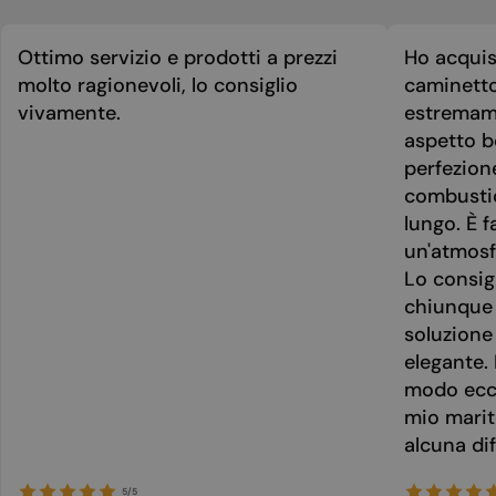
Ottimo servizio e prodotti a prezzi
Ho acquis
molto ragionevoli, lo consiglio
caminetto
vivamente.
estremame
aspetto be
perfezion
combusti
lungo. È f
un'atmosf
Lo consig
chiunque 
soluzione
elegante. 
modo ecce
mio marit
alcuna dif
5/5