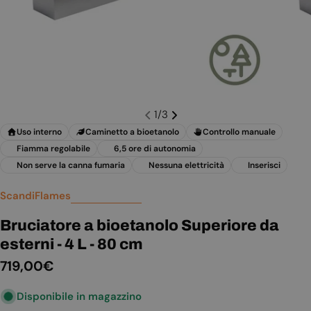
1
/
3
Uso interno
Caminetto a bioetanolo
Controllo manuale
Fiamma regolabile
6,5 ore di autonomia
Non serve la canna fumaria
Nessuna elettricità
Inserisci
ScandiFlames
Bruciatore a bioetanolo Superiore da
esterni - 4 L - 80 cm
Prezzo
719,00€
normale
Disponibile in magazzino