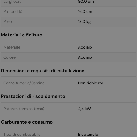
Larghezza
80,0 cm
Profondità
16,0 cm
Peso
13,0 kg
Materiali e finiture
Materiale
Acciaio
Colore
Acciaio
Dimensioni e requisiti di installazione
Canna fumaria/Camino
Non richiesto
Prestazioni di riscaldamento
Potenza termica (max)
4,4 kW
Carburante e consumo
Tipo di combustibile
Bioetanolo