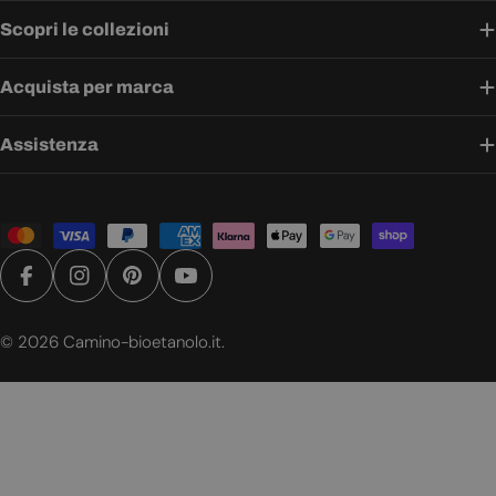
Scopri le collezioni
Acquista per marca
Assistenza
Metodi
di
pagamento
Facebook
Instagram
Pinterest
YouTube
© 2026
Camino-bioetanolo.it
.