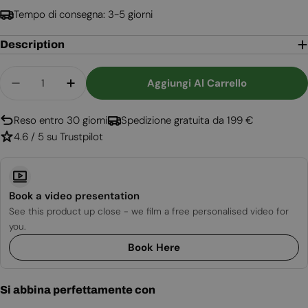
Tempo di consegna: 3-5 giorni
Description
Quantità
Aggiungi Al Carrello
Diminuisci La Quantità Per Bruciatore A Bioetano
Aumenta La Quantità Per Bruciatore A B
Reso entro 30 giorni
Spedizione gratuita da 199 €
4.6 / 5 su Trustpilot
Book a video presentation
See this product up close - we film a free personalised video for
you.
Book Here
Si abbina perfettamente con