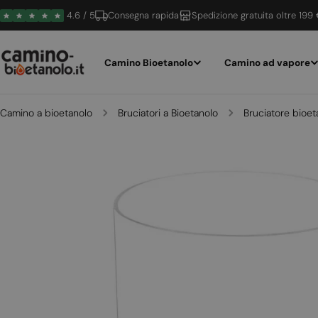
Vai
4.6 / 5
Consegna rapida
Spedizione gratuita oltre 199
al
contenuto
Camino Bioetanolo
Camino ad vapore
Camino a bioetanolo
Bruciatori a Bioetanolo
Bruciatore bioe