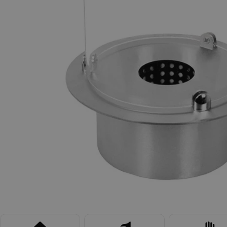
Apri supporto 0 in modalità modale