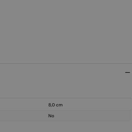
8,0 cm
No