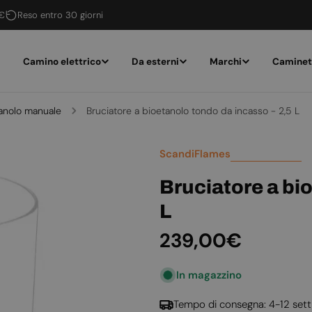
 €
Reso entro 30 giorni
Camino elettrico
Da esterni
Marchi
Caminet
tanolo manuale
Bruciatore a bioetanolo tondo da incasso - 2,5 L
ScandiFlames
Bruciatore a bi
L
Prezzo
239,00€
normale
In magazzino
Tempo di consegna: 4-12 set