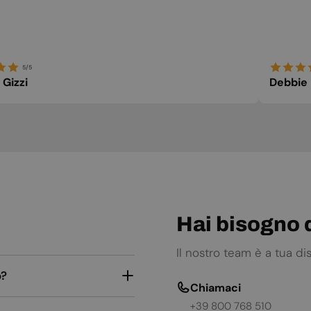
5/5
 Gizzi
Debbie
Hai bisogno d
Il nostro team è a tua d
o?
Chiamaci
+39 800 768 510