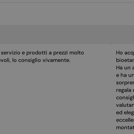
servizio e prodotti a prezzi molto
Ho acq
voli, lo consiglio vivamente.
bioeta
Ha un a
e ha u
sorpre
regala 
consigl
valuta
ed eleg
eccelle
montato