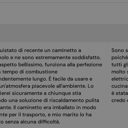
MALTESE
NORWEGIAN
POLISH
PORTUGUESE
ROMANIAN
uistato di recente un caminetto a
RUSSIAN
Sono st
nolo e ne sono estremamente soddisfatto.
poiché 
SERBIAN
spetto bellissimo, funziona alla perfezione
tutti g
SLOVAK
n tempo di combustione
molto 
ndentemente lungo. È facile da usare e
elettri
SLOVENIAN
un'atmosfera piacevole all'ambiente. Lo
cucina
SPANISH
ierei sicuramente a chiunque stia
è stat
SWEDISH
ndo una soluzione di riscaldamento pulita
credo 
ante. Il caminetto era imballato in modo
TURKISH
nte per il trasporto, e mio marito lo ha
UKRAINIAN
 senza alcuna difficoltà.