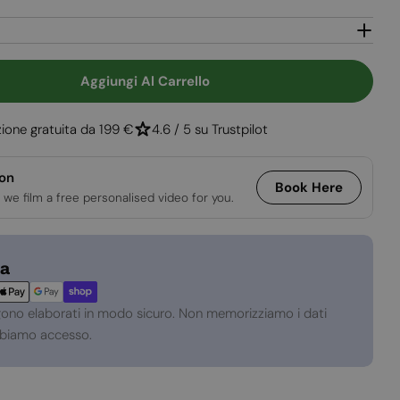
Aggiungi Al Carrello
Diminuisci La Quantità Per Bruciatore A Bioetanolo Tondo Da Incasso 
Aumenta La Quantità Per Bruciatore A Bioet
ione gratuita da 199 €
4.6 / 5 su Trustpilot
ion
Book Here
 we film a free personalised video for you.
za
gono elaborati in modo sicuro. Non memorizziamo i dati
abbiamo accesso.