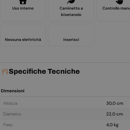
Uso interno
Caminetto a
Controllo man
bioetanolo
Nessuna elettricità
Inserisci
Specifiche Tecniche
Dimensioni
Altezza
30,0 cm
Diametro
22,0 cm
Peso
4,0 kg