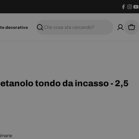
Facebo
Inst
Y
to decorativo
Ricerca
Car
oetanolo tondo da incasso - 2,5
timane