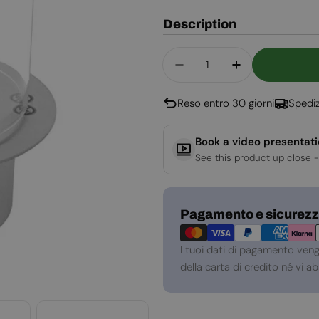
Description
Quantità
Reso entro 30 giorni
Spediz
Book a video presentat
See this product up close -
Metodi
Pagamento e sicurez
di
pagamento
I tuoi dati di pagamento ven
della carta di credito né vi 