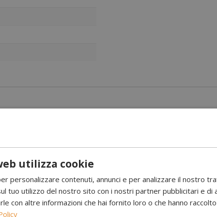
nuale dal diametro di 22 cm. Il camino bio rotondo da incasso Sca
eb utilizza cookie
etanolo, offrendo fino a 6 ore di autonomia per ogni ricarica. Questo
rmica di 2,2 kW, è perfetto per creare un’atmosfera accogliente in amb
per personalizzare contenuti, annunci e per analizzare il nostro tr
ul tuo utilizzo del nostro sito con i nostri partner pubblicitari e di 
 con altre informazioni che hai fornito loro o che hanno raccolto d
litri garantisce fino a 6 ore di combustione per ogni ricarica, con u
Policy