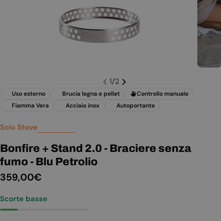
1
/
2
Uso esterno
Brucia legna e pellet
Controllo manuale
Fiamma Vera
Acciaio inox
Autoportante
Solo Stove
Bonfire + Stand 2.0 - Braciere senza
fumo - Blu Petrolio
Prezzo
359,00€
normale
Scorte basse