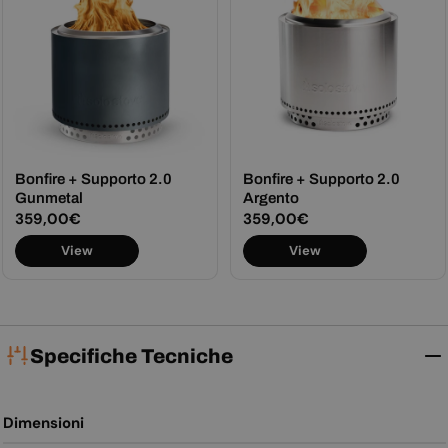
Bonfire + Supporto 2.0
Bonfire + Supporto 2.0
Gunmetal
Argento
Prezzo
359,00€
Prezzo
359,00€
normale
normale
View
View
Specifiche Tecniche
Dimensioni