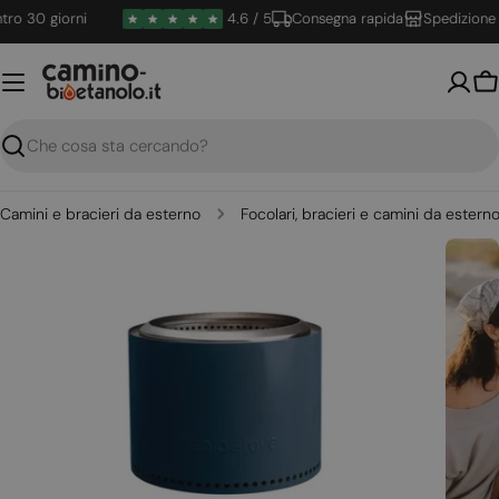
Vai
 30 giorni
4.6 / 5
Consegna rapida
Spedizione gra
al
contenuto
Ca
Ricerca
Camini e bracieri da esterno
Focolari, bracieri e camini da estern
Apri supporto 0 in modalità modale
Apri su