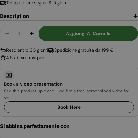
Tempo di consegna: 3-5 giorni
Description
Quantità
Aggiungi Al Carrello
Diminuisci La Quantità Per Bonfire + Stand 2.0 - 
Aumenta La Quantità Per Bonfire + Stand
Reso entro 30 giorni
Spedizione gratuita da 199 €
4.6 / 5 su Trustpilot
Book a video presentation
See this product up close - we film a free personalised video for
you.
Book Here
Si abbina perfettamente con