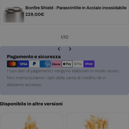
Bonfire Shield - Parascintille in Acciaio inossidabile
Prezzo
229,00€
normale
1
/
10
Metodi
Pagamento e sicurezza
di
pagamento
I tuoi dati di pagamento vengono elaborati in modo sicuro.
Non memorizziamo i dati della carta di credito né vi
abbiamo accesso.
Disponibile in altre versioni