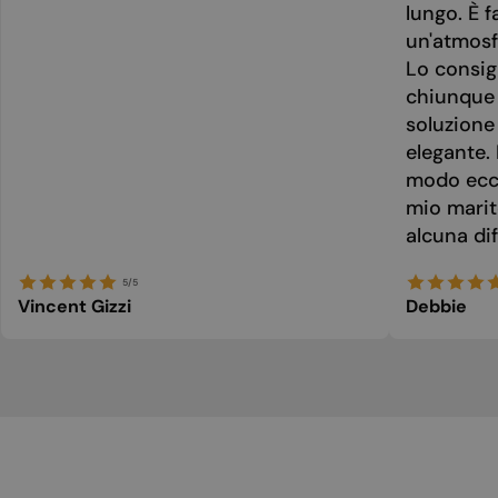
lungo. È f
un'atmosf
Lo consig
chiunque 
soluzione
elegante. 
modo ecce
mio marit
alcuna dif
5/5
Vincent Gizzi
Debbie