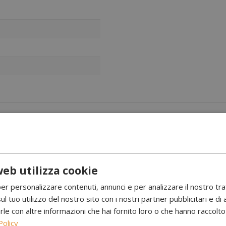
ro con look classico da stufa a legna
eb utilizza cookie
ispirato alla classica stufa a legna. Questa moderna reinterpretazio
ale sia in casa che nella casa estiva, creando istantaneamente un’at
per personalizzare contenuti, annunci e per analizzare il nostro tr
acile da pulire e mantenere poiché il bioetanolo non produce fumo, fu
ul tuo utilizzo del nostro sito con i nostri partner pubblicitari e di 
 con altre informazioni che hai fornito loro o che hanno raccolto d
Policy