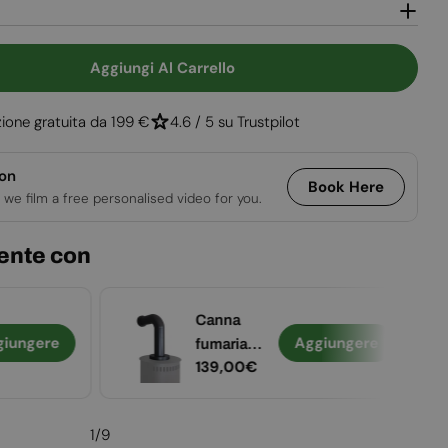
Apri supporto 2
e
Aggiungi Al Carrello
 Per Boston - Stufa A Bioetanolo Nera
uantità Per Boston - Stufa A Bioetanolo Nera
ione gratuita da 199 €
4.6 / 5 su Trustpilot
ion
Book Here
 we film a free personalised video for you.
ente con
Canna
giungere
Aggiungere
fumaria
Prezzo
139,00€
finta per
normale
stufa a
bioetanolo-
1
/
9
Piccola