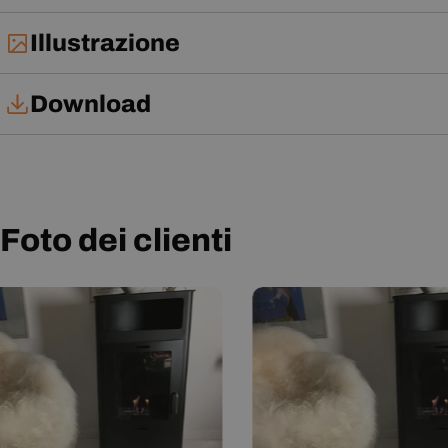
Illustrazione
Download
Manuale di installazione
Manuale d'uso
Foto dei clienti
Scheda tecnica