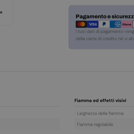
te
Metodi
Pagamento e sicurez
di
pagamento
I tuoi dati di pagamento ven
della carta di credito né vi 
Fiamma ed effetti visivi
Larghezza della fiamma
Fiamma regolabile