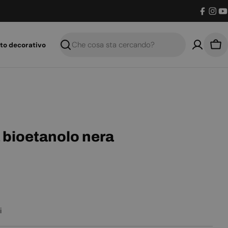
Facebo
Inst
Y
to decorativo
Ricerca
Car
a bioetanolo nera
i