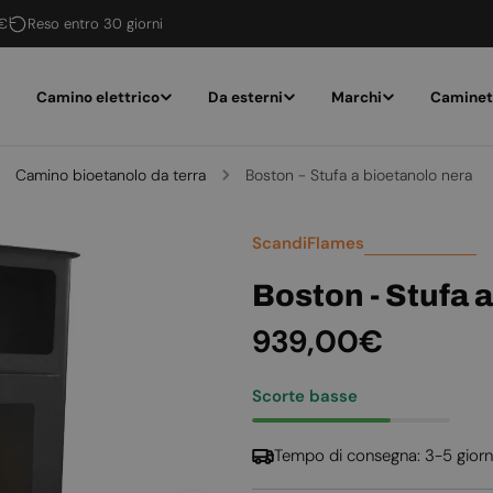
 €
Reso entro 30 giorni
Camino elettrico
Da esterni
Marchi
Caminet
Camino bioetanolo da terra
Boston - Stufa a bioetanolo nera
ScandiFlames
Boston - Stufa 
Prezzo
939,00€
normale
Scorte basse
Tempo di consegna: 3-5 giorn