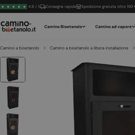
Vai
4.6 / 5
Consegna rapida
Spedizione gratuita oltre 199
al
contenuto
Camino Bioetanolo
Camino ad vapore
Camino a bioetanolo
Camino a bioetanolo a libera installazione