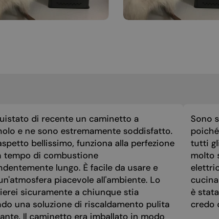
uistato di recente un caminetto a
Sono st
nolo e ne sono estremamente soddisfatto.
poiché 
spetto bellissimo, funziona alla perfezione
tutti g
n tempo di combustione
molto 
ndentemente lungo. È facile da usare e
elettri
un'atmosfera piacevole all'ambiente. Lo
cucina
ierei sicuramente a chiunque stia
è stat
ndo una soluzione di riscaldamento pulita
credo 
ante. Il caminetto era imballato in modo