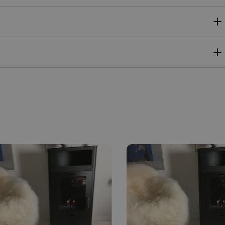
MALTESE
NORWEGIAN
POLISH
PORTUGUESE
ROMANIAN
RUSSIAN
SERBIAN
SLOVAK
SLOVENIAN
SPANISH
SWEDISH
TURKISH
UKRAINIAN