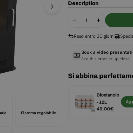
Description
Apri supporto 1 in modalità modal
Quantità
Diminuisci La Quantità
Aumenta La Q
Reso entro 30 giorni
Spediz
Book a video presentat
See this product up close -
Si abbina perfettam
Detergente
Bioetanolo
Aggiungere
Ag
per vetri per
- 12L
Prezzo
19,00€
Prezzo
49,00€
biocamini
uale
Fiamma regolabile
normale
normale