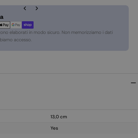
za
gono elaborati in modo sicuro. Non memorizziamo i dati
abbiamo accesso.
13,0 cm
Yes