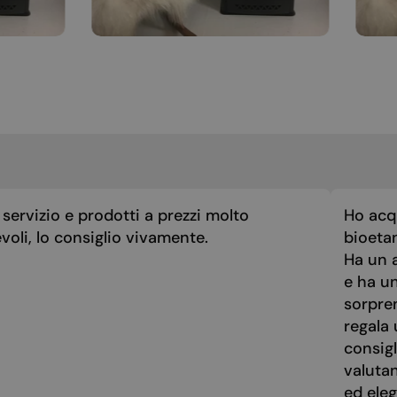
servizio e prodotti a prezzi molto
Ho acq
voli, lo consiglio vivamente.
bioeta
Ha un a
e ha u
sorpre
regala 
consigl
valuta
ed eleg